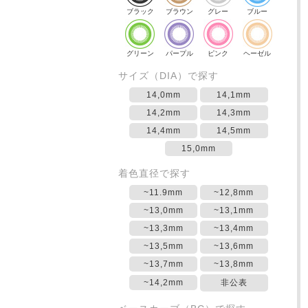
ブラック
ブラウン
グレー
ブルー
グリーン
パープル
ピンク
ヘーゼル
サイズ（DIA）で探す
14,0mm
14,1mm
14,2mm
14,3mm
14,4mm
14,5mm
15,0mm
着色直径で探す
~11.9mm
~12,8mm
~13,0mm
~13,1mm
~13,3mm
~13,4mm
~13,5mm
~13,6mm
~13,7mm
~13,8mm
~14,2mm
非公表