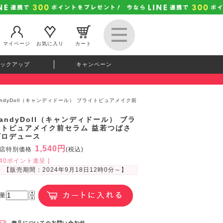
マイページ
お気に入り
カート
ックアップ
キャンペーン
andyDoll（キャンディドール） ブライトピュアメイク前
andyDoll（キャンディドール） ブラ
イトピュアメイク前セラム 益若つばさ
プロデュース
1,540円
店特別価格
(税込)
140ポイント進呈 ]
【販売期間：
2024年9月18日12時0分
～】
量