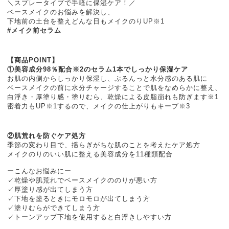
＼スプレータイプで手軽に保湿ケア！／
ベースメイクのお悩みを解決し、
下地前の土台を整えどんな日もメイクのりUP※1
#メイク前セラム
【商品POINT】
①美容成分98％配合※2のセラム1本でしっかり保湿ケア
お肌の内側からしっかり保湿し、ぷるんっと水分感のある肌に
ベースメイクの前に水分チャージすることで肌をなめらかに整え、
白浮き・厚塗り感・塗りむら、乾燥による皮脂崩れも防ぎます※1
密着力もUP※1するので、メイクの仕上がりもキープ※3
②肌荒れを防ぐケア処方
季節の変わり目で、揺らぎがちな肌のことを考えたケア処方
メイクのりのいい肌に整える美容成分を11種類配合
ーこんなお悩みにー
✓乾燥や肌荒れでベースメイクののりが悪い方
✓厚塗り感が出てしまう方
✓下地を塗るときにモロモロが出てしまう方
✓塗りむらができてしまう方
✓トーンアップ下地を使用すると白浮きしやすい方