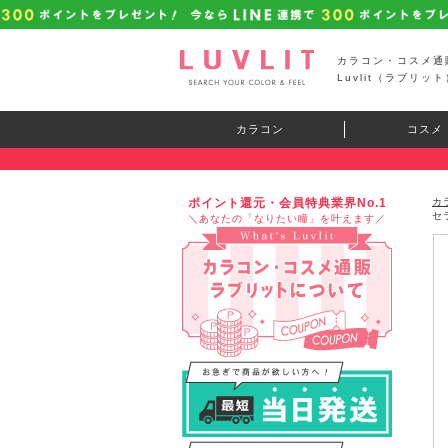
カラコン・コスメ通
Luvlit（ラブリット
カラコン
コスメ
ポイント還元・会員特典業界No.1
カ
セ
＼あなたの「なりたい瞳」を叶えます／