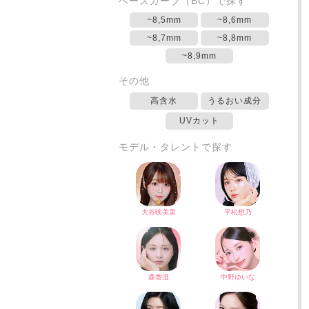
ベースカーブ（BC）で探す
~8,5mm
~8,6mm
~8,7mm
~8,8mm
~8,9mm
その他
高含水
うるおい成分
UVカット
モデル・タレントで探す