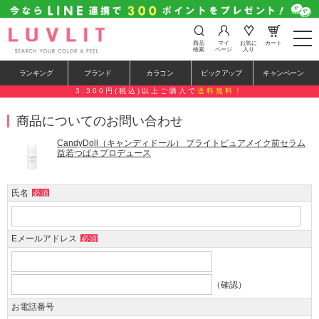
t
商品
マイ
お気に
カート
o
検索
ページ
入り
g
g
ランキング
ブランド
カラコン
ピックアップ
キャンペーン
l
e
3,300円(税込)以上ご購入で
送料無料！
n
a
商品についてのお問い合わせ
v
i
g
CandyDoll（キャンディドール） ブライトピュアメイク前セラム
a
益若つばさプロデュース
t
i
o
氏名
必須
n
Eメールアドレス
必須
（確認）
お電話番号