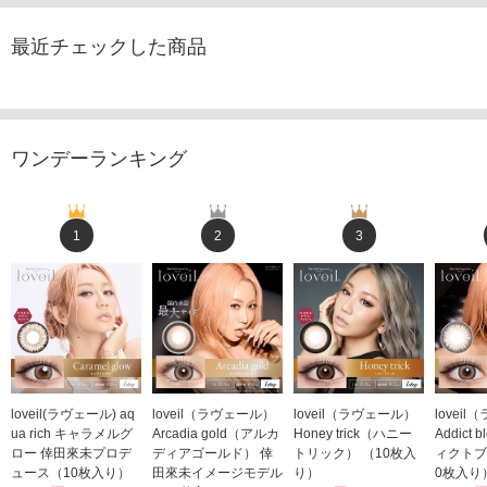
最近チェックした商品
ワンデーランキング
1
2
3
loveil(ラヴェール) aq
loveil（ラヴェール）
loveil（ラヴェール）
lovei
ua rich キャラメルグ
Arcadia gold（アルカ
Honey trick（ハニー
Addict
ロー 倖田來未プロデ
ディアゴールド） 倖
トリック） （10枚入
ィクトブ
ュース（10枚入り）
田來未イメージモデル
り）
0枚入り