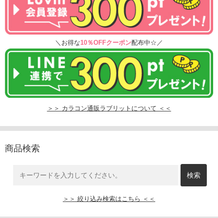
＼お得な
10％OFFクーポン
配布中☆／
＞＞ カラコン通販ラブリットについて ＜＜
商品検索
＞＞ 絞り込み検索はこちら ＜＜