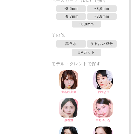
ベースカーブ（BC）で探す
~8,5mm
~8,6mm
~8,7mm
~8,8mm
~8,9mm
その他
高含水
うるおい成分
UVカット
モデル・タレントで探す