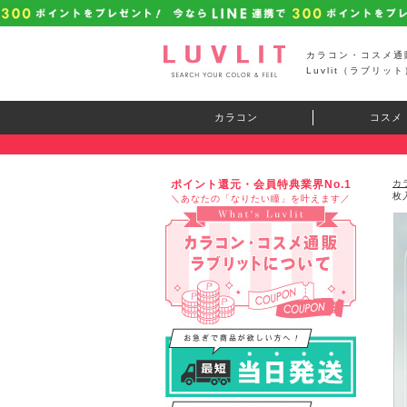
カラコン・コスメ通
Luvlit（ラブリット
カラコン
コスメ
ポイント還元・会員特典業界No.1
カ
枚
＼あなたの「なりたい瞳」を叶えます／