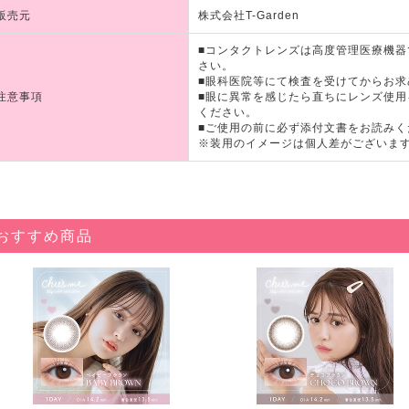
販売元
株式会社T-Garden
■コンタクトレンズは高度管理医療機
さい。
■眼科医院等にて検査を受けてからお求
注意事項
■眼に異常を感じたら直ちにレンズ使
ください。
■ご使用の前に必ず添付文書をお読みく
※装用のイメージは個人差がございま
おすすめ商品