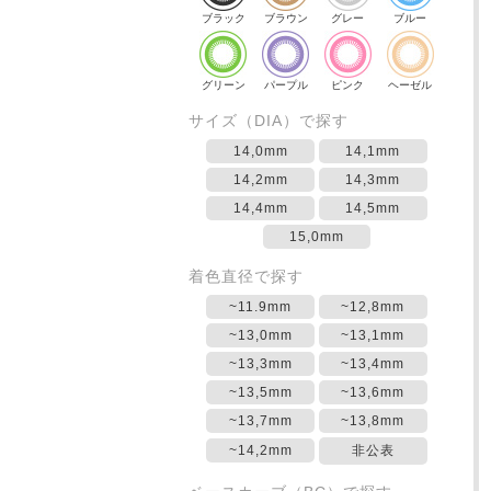
ブラック
ブラウン
グレー
ブルー
グリーン
パープル
ピンク
ヘーゼル
サイズ（DIA）で探す
14,0mm
14,1mm
14,2mm
14,3mm
14,4mm
14,5mm
15,0mm
着色直径で探す
~11.9mm
~12,8mm
~13,0mm
~13,1mm
~13,3mm
~13,4mm
~13,5mm
~13,6mm
~13,7mm
~13,8mm
~14,2mm
非公表