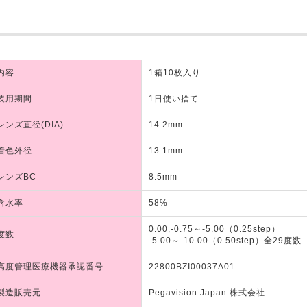
内容
1箱10枚入り
装用期間
1日使い捨て
レンズ直径(DIA)
14.2mm
着色外径
13.1mm
レンズBC
8.5mm
含水率
58%
0.00,-0.75～-5.00（0.25step）
度数
-5.00～-10.00（0.50step）全29度数
高度管理医療機器承認番号
22800BZI00037A01
製造販売元
Pegavision Japan 株式会社