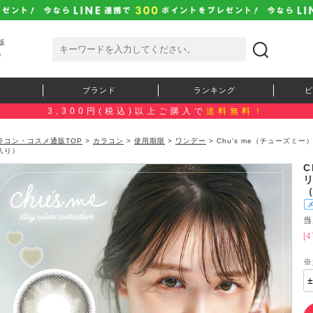
販
）
ブランド
ランキング
ピ
3,300円(税込)以上ご購入で
送料無料！
ラコン・コスメ通販TOP
>
カラコン
>
使用期限
>
ワンデー
> Chu's me（チューズ
入り）
C
当
[