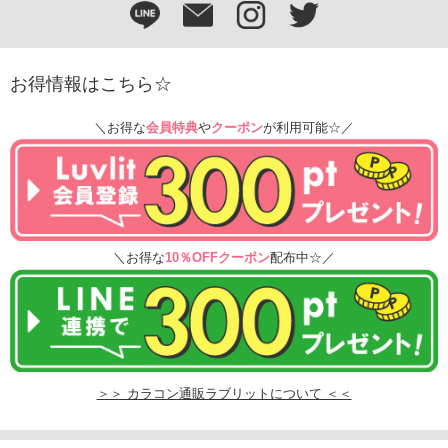
お得情報はこちら☆
＼お得な
会員特典
や
クーポン
が利用可能☆／
＼お得な
10％OFFクーポン
配布中☆／
＞＞ カラコン通販ラブリットについて ＜＜