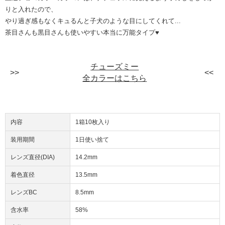
りと入れたので、
やり過ぎ感もなくキュるんと子犬のような目にしてくれて...
茶目さんも黒目さんも使いやすい本当に万能タイプ♥
チューズミー
全カラーはこちら
内容
1箱10枚入り
装用期間
1日使い捨て
レンズ直径(DIA)
14.2mm
着色直径
13.5mm
レンズBC
8.5mm
含水率
58%