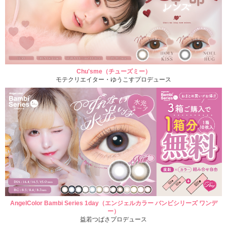
Chu'sme（チューズミー）
モテクリエイター・ゆうこすプロデュース
AngelColor Bambi Series 1day（エンジェルカラー バンビシリーズ ワンデ
ー）
益若つばさプロデュース