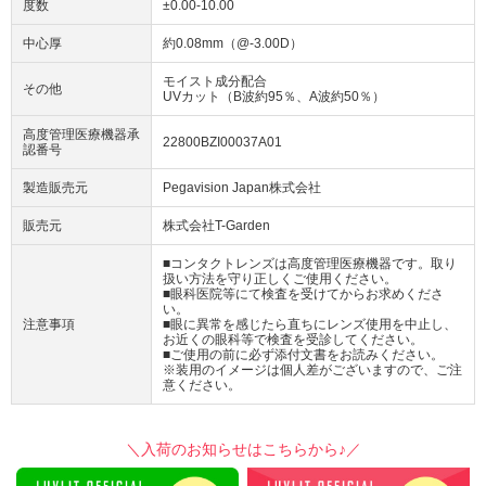
度数
±0.00-10.00
中心厚
約0.08mm（@-3.00D）
モイスト成分配合
その他
UVカット（B波約95％、A波約50％）
高度管理医療機器承
22800BZI00037A01
認番号
製造販売元
Pegavision Japan株式会社
販売元
株式会社T-Garden
■コンタクトレンズは高度管理医療機器です。取り
扱い方法を守り正しくご使用ください。
■眼科医院等にて検査を受けてからお求めくださ
い。
注意事項
■眼に異常を感じたら直ちにレンズ使用を中止し、
お近くの眼科等で検査を受診してください。
■ご使用の前に必ず添付文書をお読みください。
※装用のイメージは個人差がございますので、ご注
意ください。
＼入荷のお知らせはこちらから♪／