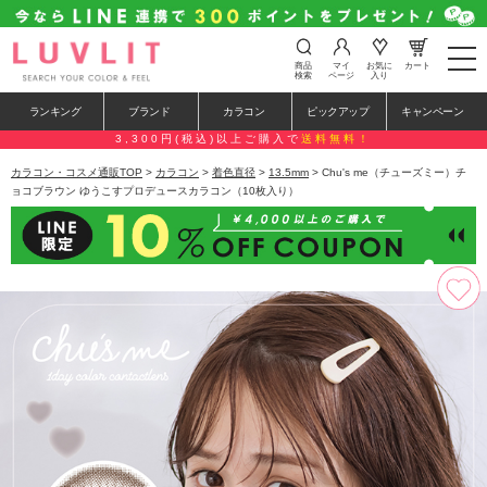
t
商品
マイ
お気に
カート
o
検索
ページ
入り
g
g
ランキング
ブランド
カラコン
ピックアップ
キャンペーン
l
e
3,300円(税込)以上ご購入で
送料無料！
n
a
カラコン・コスメ通販TOP
>
カラコン
>
着色直径
>
13.5mm
> Chu's me（チューズミー）チ
v
ョコブラウン ゆうこすプロデュースカラコン（10枚入り）
i
g
a
t
i
o
n