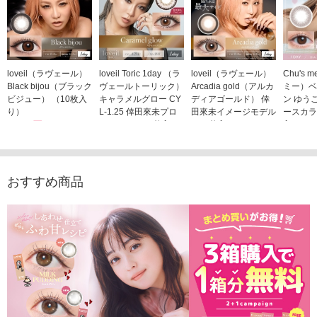
loveil（ラヴェール）
loveil Toric 1day （ラ
loveil（ラヴェール）
Chu's
Black bijou（ブラック
ヴェールトーリック）
Arcadia gold（アルカ
ミー）ベ
ビジュー） （10枚入
キャラメルグロー CY
ディアゴールド） 倖
ン ゆう
り）
L-1.25 倖田來未プロ
田來未イメージモデル
ースカラ
1,760円
デュース （10枚入
（10枚入り）
入り）
(税込)
り）
1,760円
1,705
(税込)
1,760円
(税込)
おすすめ商品