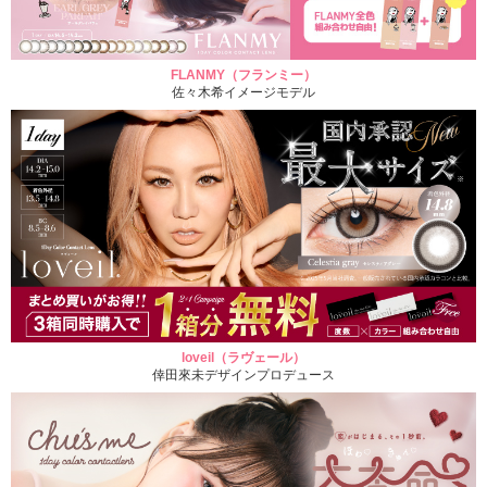
FLANMY（フランミー）
佐々木希イメージモデル
loveil（ラヴェール）
倖田來未デザインプロデュース