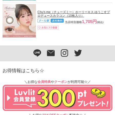
Chu's me（チューズミー）ホーリーキス ゆうこすプ
ロデュースカラコン（10枚入り）
1,705円
当店特別価格
(税込)
お得情報はこちら☆
＼お得な
会員特典
や
クーポン
が利用可能☆／