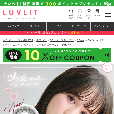
t
商品
マイ
お気に
カート
o
検索
ページ
入り
g
g
ランキング
ブランド
カラコン
ピックアップ
キャンペーン
l
e
3,300円(税込)以上ご購入で
送料無料！
n
a
カラコン・コスメ通販TOP
>
カラコン
>
BC（ベースカーブ）
>
8.5mm
> Chu's me（チューズ
v
ミー）ノエルハグ ゆうこすプロデュースカラコン（10枚入り）
i
g
a
t
i
o
n