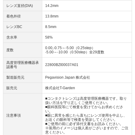
レンズ直径(DIA)
14.2mm
着色外径
13.8mm
レンズBC
8.5mm
含水率
58%
0.00,-0.75～-5.00（0.25step）
度数
-5.00～-10.00（0.50step）全29度数
高度管理医療機器承
22800BZI00037A01
認番号
製造販売元
Pegavision Japan 株式会社
販売元
株式会社T-Garden
■コンタクトレンズは高度管理医療機器です。取り
扱い方法を守り正しくご使用ください。
■眼科医院等にて検査を受けてからお求めくださ
い。
注意事項
■眼に異常を感じたら直ちにレンズ使用を中止し、
お近くの眼科等で検査を受診してください。
■ご使用の前に必ず添付文書をお読みください。
※装用のイメージは個人差がございますので、ご注
意ください。