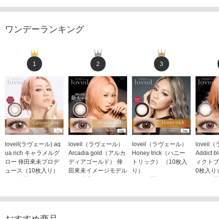
ワンデーランキング
1
2
3
loveil(ラヴェール) aq
loveil（ラヴェール）
loveil（ラヴェール）
lovei
ua rich キャラメルグ
Arcadia gold（アルカ
Honey trick（ハニー
Addict
ロー 倖田來未プロデ
ディアゴールド） 倖
トリック） （10枚入
ィクトブ
ュース（10枚入り）
田來未イメージモデル
り）
0枚入り
1,760円
（10枚入り）
1,760円
1,760
(税込)
(税込)
1,760円
(税込)