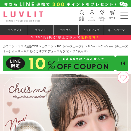
t
商品
マイ
お気に
カート
o
検索
ページ
入り
g
g
ランキング
ブランド
カラコン
ピックアップ
キャンペーン
l
e
3,300円(税込)以上ご購入で
送料無料！
n
a
カラコン・コスメ通販TOP
>
カラコン
>
BC（ベースカーブ）
>
8.5mm
> Chu's me（チューズ
v
ミー）ホーリーキス ゆうこすプロデュースカラコン（10枚入り）
i
g
a
t
i
o
n