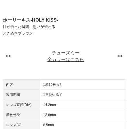
ホーリーキス-HOLY KISS-
目が合った瞬間、想いが伝わる
ときめきブラウン
チューズミー
全カラーはこちら
内容
1箱10枚入り
装用期間
1日使い捨て
レンズ直径(DIA)
14.2mm
着色外径
13.8mm
レンズBC
8.5mm