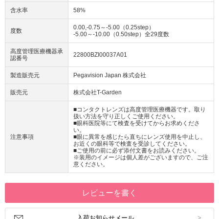
含水率
58%
0.00,-0.75～-5.00（0.25step）
度数
-5.00～-10.00（0.50step）全29度数
高度管理医療機器承
22800BZI00037A01
認番号
製造販売元
Pegavision Japan 株式会社
販売元
株式会社T-Garden
■コンタクトレンズは高度管理医療機器です。取り
扱い方法を守り正しくご使用ください。
■眼科医院等にて検査を受けてからお求めくださ
い。
注意事項
■眼に異常を感じたら直ちにレンズ使用を中止し、
お近くの眼科等で検査を受診してください。
■ご使用の前に必ず添付文書をお読みください。
※装用のイメージは個人差がございますので、ご注
意ください。
レビューを書く
入荷お知らせメール