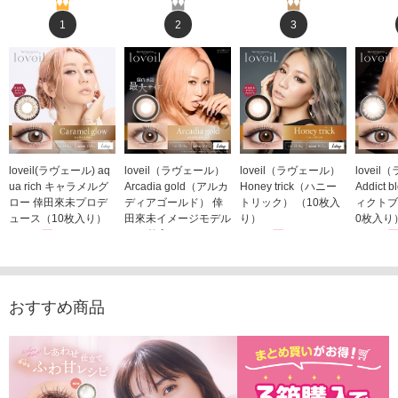
1
2
3
loveil(ラヴェール) aq
loveil（ラヴェール）
loveil（ラヴェール）
lovei
ua rich キャラメルグ
Arcadia gold（アルカ
Honey trick（ハニー
Addict
ロー 倖田來未プロデ
ディアゴールド） 倖
トリック） （10枚入
ィクトブ
ュース（10枚入り）
田來未イメージモデル
り）
0枚入り
1,760円
（10枚入り）
1,760円
1,760
(税込)
(税込)
1,760円
(税込)
おすすめ商品