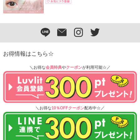
お得情報はこちら☆
＼お得な
会員特典
や
クーポン
が利用可能☆／
＼お得な
10％OFFクーポン
配布中☆／