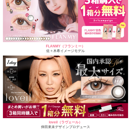
FLANMY（フランミー）
佐々木希イメージモデル
loveil（ラヴェール）
倖田來未デザインプロデュース