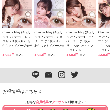
Cheritta 1day (チェリ
Cheritta 1day (チェリ
Cheritta 1day (チェリ
Cheritt
ッタワンデー) メロウ
ッタワンデー) ミミオ
ッタワンデー) チーク
ッタワン
ロゼ（10枚入り） あ
リーブ（10枚入り）
ベージュ（10枚入
ブラウン
かちゃすイメージモデ
あかちゃすイメージモ
り） あかちゃすイメ
り） あ
ル
デル
ージモデル
ージモデ
1,683円
1,683円
1,683円
1,683
(税込)
(税込)
(税込)
お得情報はこちら☆
＼お得な
会員特典
や
クーポン
が利用可能☆／