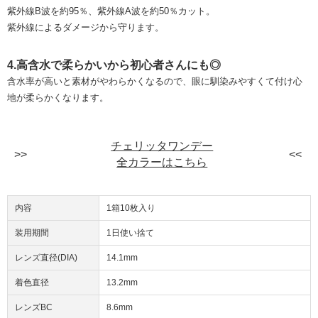
紫外線B波を約95％、紫外線A波を約50％カット。
紫外線によるダメージから守ります。
4.高含水で柔らかいから初心者さんにも◎
含水率が高いと素材がやわらかくなるので、眼に馴染みやすくて付け心
地が柔らかくなります。
チェリッタワンデー
全カラーはこちら
内容
1箱10枚入り
装用期間
1日使い捨て
レンズ直径(DIA)
14.1mm
着色直径
13.2mm
レンズBC
8.6mm