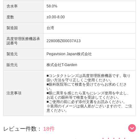
含水率
58.0%
度数
±0.00-8.00
製造国
台湾
高度管理医療機器承
22800BZI00037A13
認番号
製造元
Pegavision Japan株式会社
販売元
株式会社T-Garden
■コンタクトレンズは高度管理医療機器です。取り
扱い方法を守り正しくご使用ください。
■眼科医院等にて検査を受けてからお求めくださ
い。
注意事項
■眼に異常を感じたら直ちにレンズ使用を中止し、
お近くの眼科等で検査を受診してください。
■ご使用の前に必ず添付文書をお読みください。
※装用のイメージは個人差がございますので、ご注
意ください。
レビュー件数：
18件