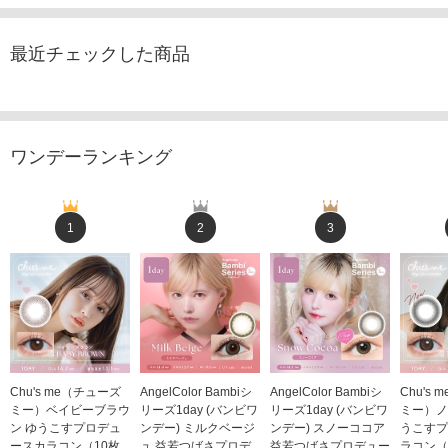
最近チェックした商品
ワンデーランキング
1
2
3
Chu's me（チューズ
AngelColor Bambiシ
AngelColor Bambiシ
Chu's
ミー）ベイビーブラウ
リーズ1day (バンビワ
リーズ1day (バンビワ
ミー）ノ
ン ゆうこすプロデュ
ンデー) ミルクベージ
ンデー) スノーココア
うこすプ
ースカラコン（10枚
ュ 益若つばさプロデ
益若つばさプロデュー
ラコン（