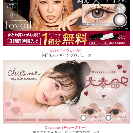
loveil（ラヴェール）
倖田來未デザインプロデュース
Chu'sme（チューズミー）
モテクリエイター・ゆうこすプロデュース