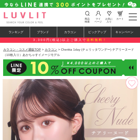
t
商品
マイ
お気に
カート
o
検索
ページ
入り
g
g
ランキング
ブランド
カラコン
ピックアップ
キャンペーン
l
e
3,300円(税込)以上ご購入で
送料無料！
n
a
カラコン・コスメ通販TOP
>
カラコン
> Cheritta 1day (チェリッタワンデー) チアリーヌード
v
（10枚入り）あかちゃすイメージモデル
i
g
a
t
i
o
n