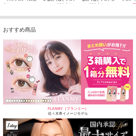
入り）
ュース（10枚入り）
ス（10枚入り）
1,705
1,705円
1,848円
1,848円
(税込)
(税込)
(税込)
おすすめ商品
FLANMY（フランミー）
佐々木希イメージモデル