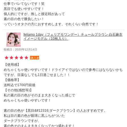
仕事でバレてないです！笑
黒目でも使いやすいです！
個人的にですが、推しと接近戦があって
素の目の色で勝負したい！
っていうオタクの方におすすめします。それくらい自然です！
feliamo 1day（フェリアモワンデー）チュールブラウン 白石麻衣
イメージモデル（10枚入り）
投稿日：2020年12月14日
購入者
【使用感】
めちゃくちゃ使いやすいです！ドライアイではないので参考にはならないかも
ですが、目薬なしでも1日過ごせました！！
【価格帯】
送料込で1700円前後
【その他(感想等)】
私の素の目の色がそのまま大きくなった感じで
めちゃくちゃ使いやすいです！
素の目の色が【黒目&#12316;ダークブラウン】の人おすすめです。
私は目の素の色が眼球に黒ふちがついた
ダークブラウンですが、
素の色そのまんま大きくなってかつ盛れます！