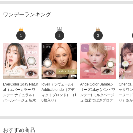
ワンデーランキング
1
2
3
EverColor 1day Natur
loveil（ラヴェール）
AngelColor Bambiシ
Cheritt
al（エバーカラー ワ
Addict blonde（アデ
リーズ1day (バンビワ
ッタワン
ンデー ナチュラル）
ィクトブロンド） （1
ンデー) ミルクベージ
ーヌード
パールベージュ 新木
0枚入り）
ュ 益若つばさプロデ
り）あか
優子イメージモデルカ
1,760円
ュース（10枚入り）
ジモデル
(税込)
ラコン（20枚入り）
1,848円
1,683
(税込)
2,598円
(税込)
おすすめ商品