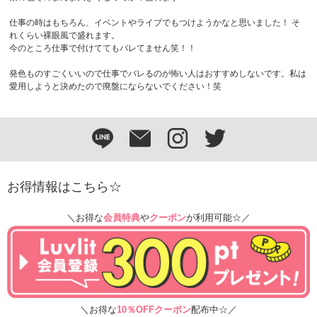
仕事の時はもちろん、イベントやライブでもつけようかなと思いました！ そ
れくらい裸眼風で盛れます。
今のところ仕事で付けててもバレてません笑！！
発色ものすごくいいので仕事でバレるのが怖い人はおすすめしないです。私は
愛用しようと決めたので廃盤にならないでください！笑
お得情報はこちら☆
＼お得な
会員特典
や
クーポン
が利用可能☆／
＼お得な
10％OFFクーポン
配布中☆／