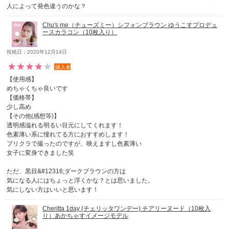
人によって発色違うのかな？
Chu's me（チューズミー）シフォンブラウン ゆうこすプロデュ
ースカラコン（10枚入り）
投稿日：2020年12月14日
購入者
【使用感】
めちゃくちゃ良いです
【価格帯】
少し高め
【その他(感想等)】
透明感溢れる明るい目元にしてくれます！
色素薄い系に憧れてる方におすすめします！
プリクラで撮ったのですが、映えますし色素薄い
女子に変身できました笑
ただ、黒目&#12316;ダークブラウンの方は
気になる人にはちょっと浮くかな？とは思いました。
気にしない方はいいと思います！
Cheritta 1day (チェリッタワンデー) チアリーヌード（10枚入
り）あかちゃすイメージモデル