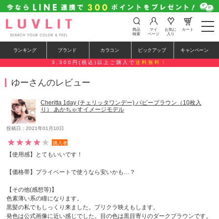
t
商品
マイ
お気に
カート
o
検索
ページ
入り
g
g
ランキング
ブランド
カラコン
ピックアップ
キャンペーン
l
e
3,300円(税込)以上ご購入で
送料無料！
n
a
ゆーさんのレビュー
v
i
g
Cheritta 1day (チェリッタワンデー) パピーブラウン（10枚入
a
り） あかちゃすイメージモデル
t
i
o
投稿日：2021年01月10日
n
購入者
【使用感】とてもいいです！
【価格帯】プライベートで使うなら安いかも…？
【その他(感想等)】
色素薄い系の瞳になります。
黒髪の私でもしっくり来ました。プリクラ映えもします。
発色は公式画像に近い感じでした。目の色は黒目寄りのダークブラウンです。