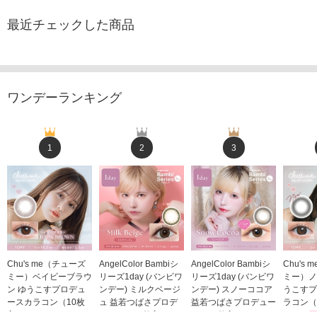
最近チェックした商品
ワンデーランキング
1
2
3
Chu's me（チューズ
AngelColor Bambiシ
AngelColor Bambiシ
Chu's
ミー）ベイビーブラウ
リーズ1day (バンビワ
リーズ1day (バンビワ
ミー）ノ
ン ゆうこすプロデュ
ンデー) ミルクベージ
ンデー) スノーココア
うこすプ
ースカラコン（10枚
ュ 益若つばさプロデ
益若つばさプロデュー
ラコン（
入り）
ュース（10枚入り）
ス（10枚入り）
1,705