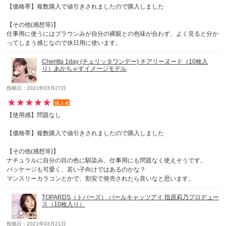
【価格帯】複数購入で値引きされましたので購入しました
【その他(感想等)】
仕事用に使うにはブラウンみが自分の裸眼との色味が合わず、よく見ると分か
ってしまう感じなので休日用に使います。
Cheritta 1day (チェリッタワンデー) チアリーヌード（10枚入
り）あかちゃすイメージモデル
投稿日：2021年03月27日
購入者
【使用感】問題なし
【価格帯】複数購入で値引きされましたので購入しました
【その他(感想等)】
ナチュラルに自分の目の色に馴染み、仕事用にも問題なく使えそうです。
パッケージも可愛く、若い子向けではあるのかな？
マンスリーカラコンとかで、割安で発売されたら良いなと思います。
TOPARDS（トパーズ） パールキャッツアイ 指原莉乃プロデュー
ス（10枚入り）
投稿日：2021年03月21日