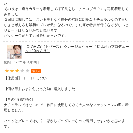
た
その後は、違うカラーを着用して様子見をし、チョコブラウンを再度着用して
みました…
２回目に関しては、ズレる事もなく自分の裸眼に馴染みナチュラルなので良い
なぁと考えるも最初のズレが気になるので、また何か特典が付くなどがないと
リピートはしないかなと思います。
パッケージがとても可愛いかったです。
TOPARDS（トパーズ） グレージュクォーツ 指原莉乃プロデュー
ス（10枚入り）
投稿日：2021年04月30日
購入者
【使用感】ゴロゴロしない
【価格帯】おまけ付だった時に購入しました
【その他(感想等)】
ナチュラルではないので、休日に使用してみて大人めなファッションの際に着
用しました。
パキッとグレーではなく、ぼかしてのグレーなので着用しやすいかと思いま
す。