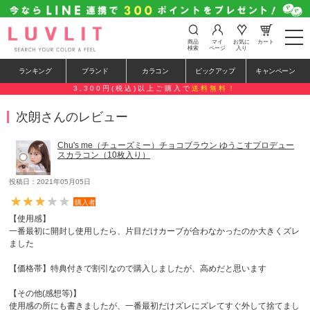
t
商品
マイ
お気に
カート
o
検索
ページ
入り
g
g
ランキング
ブランド
カラコン
ピックアップ
キャンペーン
l
e
3,300円(税込)以上ご購入で
送料無料！
n
a
次朗さんのレビュー
v
i
g
Chu's me（チューズミー）チョコブラウン ゆうこすプロデュー
a
スカラコン（10枚入り）
t
i
o
投稿日：2021年05月05日
n
購入者
【使用感】
一番最初に開封し使用したら、片目だけカーブが合わなかったのか大きくズレ
ました
【価格帯】特典付きで割引なので購入しましたが、高めだと思います
【その他(感想等)】
使用感の所にも書きましたが、一番最初だけズレにズレてすぐ外して捨てまし