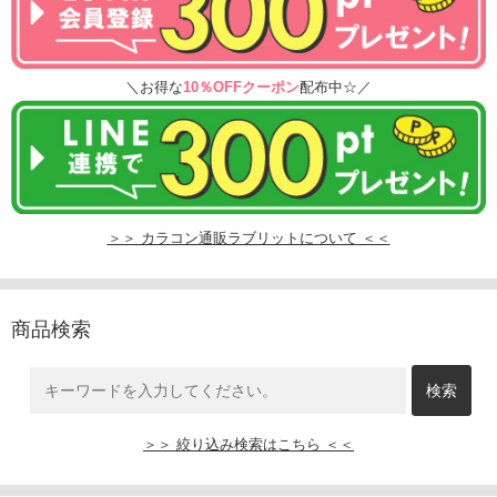
＼お得な
10％OFFクーポン
配布中☆／
＞＞ カラコン通販ラブリットについて ＜＜
商品検索
＞＞ 絞り込み検索はこちら ＜＜