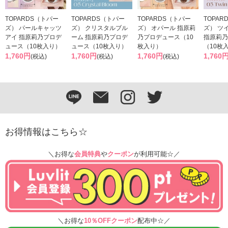
TOPARDS（トパー
TOPARDS（トパー
TOPARDS（トパー
TOPAR
ズ） パールキャッツ
ズ） クリスタルブル
ズ） オパール 指原莉
ズ） ツ
アイ 指原莉乃プロデ
ーム 指原莉乃プロデ
乃プロデュース（10
指原莉乃
ュース（10枚入り）
ュース（10枚入り）
枚入り）
（10枚
1,760円
1,760円
1,760円
1,760
(税込)
(税込)
(税込)
お得情報はこちら☆
＼お得な
会員特典
や
クーポン
が利用可能☆／
＼お得な
10％OFFクーポン
配布中☆／