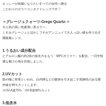
さっしーが綺麗になりたいすべての女性へ贈る
こだわりのカラーコンタクトレンズです♡
＜グレージュクォーツ-Grege Quartz-＞
今人気の高い色素薄い系カラー。
くすみグレージュとぼかしフチがアンニュイで大人っぽい瞳を作り出す
裸眼風レンズ。
1.うるおい成分配合
ヒアルロン酸の約2倍の保水力をもつ「MPCポリマー」を配合。一日中快
適な着け心地を目指しました。
2.UVカット
肌や瞳に有害といわれ、白内障などの眼病を引き起こす危険性のある紫
外線を99％カットします。
※UV-A波75%、UV-B波99%カット
3.低含水