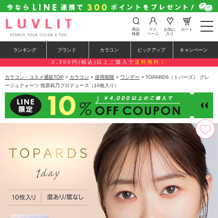
t
商品
マイ
お気に
カート
o
検索
ページ
入り
g
g
ランキング
ブランド
カラコン
ピックアップ
キャンペーン
l
e
3,300円(税込)以上ご購入で
送料無料！
n
a
カラコン・コスメ通販TOP
>
カラコン
>
使用期限
>
ワンデー
> TOPARDS（トパーズ） グレ
v
ージュクォーツ 指原莉乃プロデュース（10枚入り）
i
g
a
t
i
o
n