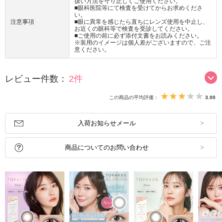
扱い方法を守り正しくご使用ください。
■眼科医院等にて検査を受けてからお求めくださ
い。
注意事項
■眼に異常を感じたら直ちにレンズ使用を中止し、
お近くの眼科等で検査を受診してください。
■ご使用の前に必ず添付文書をお読みください。
※装用のイメージは個人差がございますので、ご注
意ください。
レビュー件数：
2件
この商品の平均評価：
3.00
入荷お知らせメール
商品についてのお問い合わせ