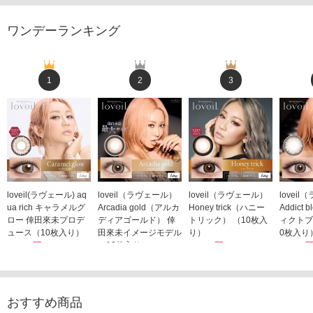
ワンデーランキング
1
2
3
loveil(ラヴェール) aq
loveil（ラヴェール）
loveil（ラヴェール）
lovei
ua rich キャラメルグ
Arcadia gold（アルカ
Honey trick（ハニー
Addict
ロー 倖田來未プロデ
ディアゴールド） 倖
トリック） （10枚入
ィクトブ
ュース（10枚入り）
田來未イメージモデル
り）
0枚入り
1,760円
（10枚入り）
1,760円
1,760
(税込)
(税込)
1,760円
(税込)
おすすめ商品