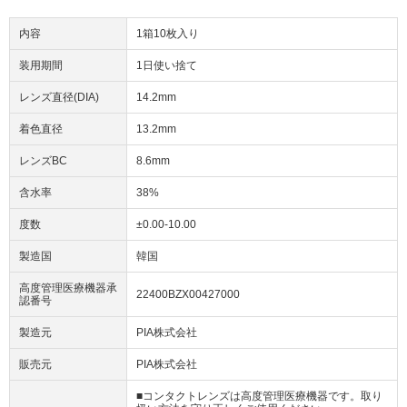
内容
1箱10枚入り
装用期間
1日使い捨て
レンズ直径(DIA)
14.2mm
着色直径
13.2mm
レンズBC
8.6mm
含水率
38%
度数
±0.00-10.00
製造国
韓国
高度管理医療機器承
22400BZX00427000
認番号
製造元
PIA株式会社
販売元
PIA株式会社
■コンタクトレンズは高度管理医療機器です。取り