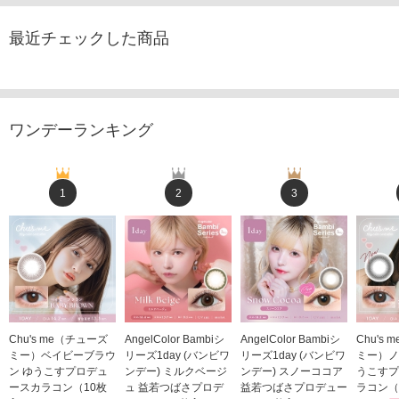
最近チェックした商品
ワンデーランキング
1
2
3
Chu's me（チューズ
AngelColor Bambiシ
AngelColor Bambiシ
Chu's
ミー）ベイビーブラウ
リーズ1day (バンビワ
リーズ1day (バンビワ
ミー）ノ
ン ゆうこすプロデュ
ンデー) ミルクベージ
ンデー) スノーココア
うこすプ
ースカラコン（10枚
ュ 益若つばさプロデ
益若つばさプロデュー
ラコン（