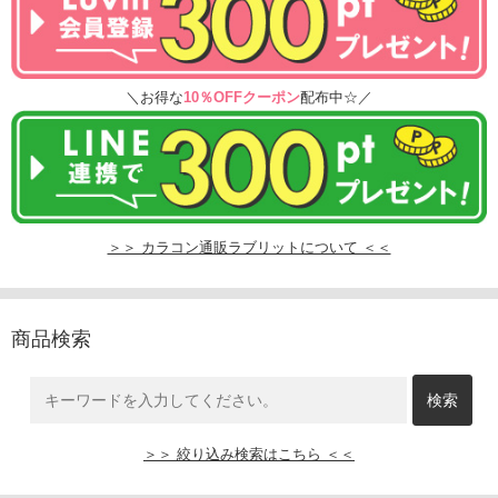
＼お得な
10％OFFクーポン
配布中☆／
＞＞ カラコン通販ラブリットについて ＜＜
商品検索
＞＞ 絞り込み検索はこちら ＜＜