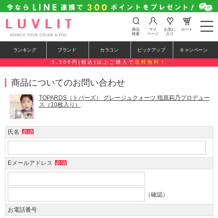
t
商品
マイ
お気に
カート
o
検索
ページ
入り
g
g
ランキング
ブランド
カラコン
ピックアップ
キャンペーン
l
e
3,300円(税込)以上ご購入で
送料無料！
n
a
商品についてのお問い合わせ
v
i
g
TOPARDS（トパーズ） グレージュクォーツ 指原莉乃プロデュー
a
ス（10枚入り）
t
i
o
氏名
必須
n
Eメールアドレス
必須
（確認）
お電話番号