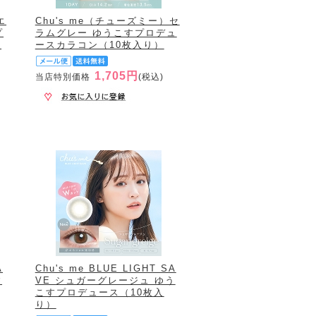
エ
Chu's me（チューズミー）セ
プ
ラムグレー ゆうこすプロデュ
入
ースカラコン（10枚入り）
1,705円
当店特別価格
(税込)
A
Chu's me BLUE LIGHT SA
す
VE シュガーグレージュ ゆう
こすプロデュース（10枚入
り）