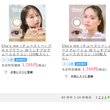
Chu's me（チューズミー）グ
Chu's me（チューズミー）
ロスブラウン ゆうこすプロデ
ードグレージュ ゆうこすプ
ュースカラコン（10枚入り）
デュースカラコン（10枚入
り）
1,705円
当店特別価格
(税込)
1,705円
当店特別価格
(税込)
82 件中 1-24 件表示
1
2
3
4