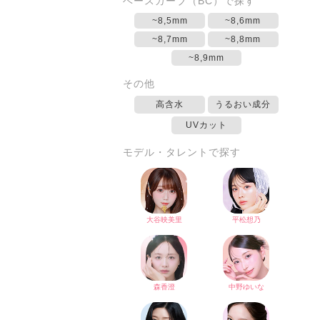
ベースカーブ（BC）で探す
~8,5mm
~8,6mm
~8,7mm
~8,8mm
~8,9mm
その他
高含水
うるおい成分
UVカット
モデル・タレントで探す