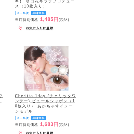
0
ギ） 明日花キララプロデュー
ス（10枚入り）
1,485円
当店特別価格
(税込)
ワ
Cheritta 1day (チェリッタワ
1
ンデー) ピュールシャボン（1
0枚入り） あかちゃすイメー
ジモデル
1,683円
当店特別価格
(税込)