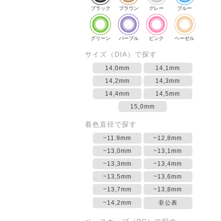
ブラック
ブラウン
グレー
ブルー
グリーン
パープル
ピンク
ヘーゼル
サイズ（DIA）で探す
14,0mm
14,1mm
14,2mm
14,3mm
14,4mm
14,5mm
15,0mm
着色直径で探す
~11.9mm
~12,8mm
~13,0mm
~13,1mm
~13,3mm
~13,4mm
~13,5mm
~13,6mm
~13,7mm
~13,8mm
~14,2mm
非公表