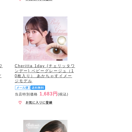
ワ
Cheritta 1day (チェリッタワ
ンデー) ベビーグレージュ（1
デ
0枚入り） あかちゃすイメー
ジモデル
1,683円
当店特別価格
(税込)