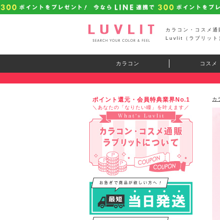
カラコン・コスメ通
Luvlit（ラブリット
カラコン
コスメ
ポイント還元・会員特典業界No.1
カ
＼あなたの「なりたい瞳」を叶えます／