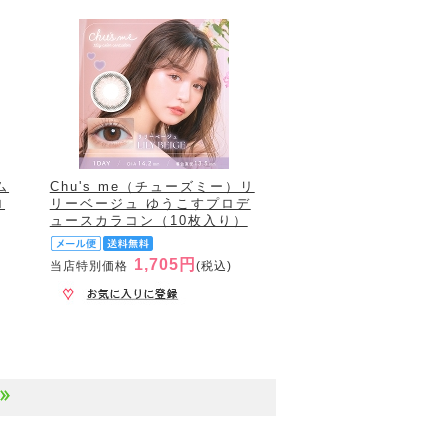
ム
Chu's me（チューズミー）リ
ロ
リーベージュ ゆうこすプロデ
ュースカラコン（10枚入り）
1,705円
当店特別価格
(税込)