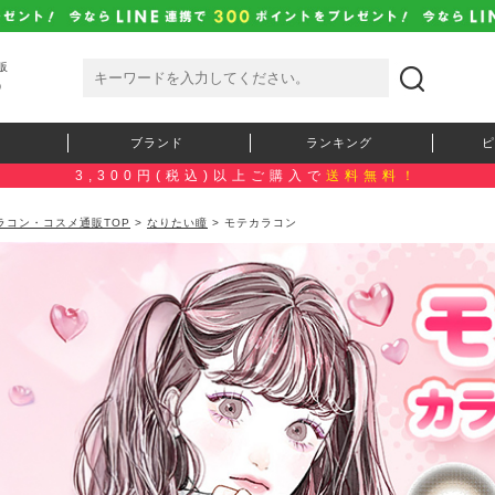
販
）
ブランド
ランキング
ピ
3,300円(税込)以上ご購入で
送料無料！
ラコン・コスメ通販TOP
>
なりたい瞳
> モテカラコン