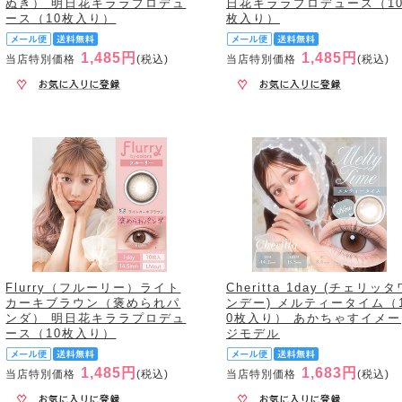
ぬき） 明日花キララプロデュ
日花キララプロデュース（1
ース（10枚入り）
枚入り）
1,485円
1,485円
当店特別価格
(税込)
当店特別価格
(税込)
Flurry（フルーリー）ライト
Cheritta 1day (チェリッタ
カーキブラウン（褒められパ
ンデー) メルティータイム（
ンダ） 明日花キララプロデュ
0枚入り） あかちゃすイメー
ース（10枚入り）
ジモデル
1,485円
1,683円
当店特別価格
(税込)
当店特別価格
(税込)