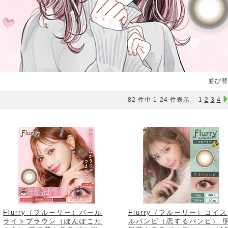
並び替
82 件中 1-24 件表示
1
2
3
4
Flurry（フルーリー）パール
Flurry（フルーリー）コイス
ライトブラウン（ぽんぽこた
ルバンビ（恋するバンビ） 