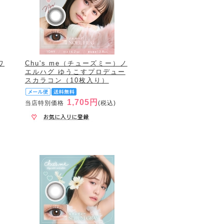
ワ
Chu's me（チューズミー）ノ
エルハグ ゆうこすプロデュー
スカラコン（10枚入り）
1,705円
当店特別価格
(税込)