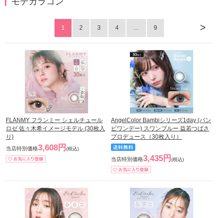
モテカラコン
>
1
2
3
4
…
9
FLANMY フランミー シェルチュール
AngelColor Bambiシリーズ1day (バン
ロゼ 佐々木希イメージモデル (30枚入
ビワンデー) スワンブルー 益若つばさ
り)
プロデュース（30枚入り）
3,608円
当店特別価格
(税込)
3,435円
当店特別価格
(税込)