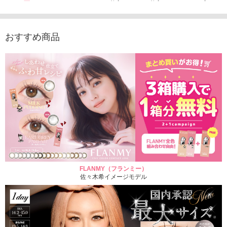
1,760円
デュース （10枚入
（10枚入り）
入り）
(税込)
り）
1,760円
1,705
(税込)
1,760円
(税込)
おすすめ商品
FLANMY（フランミー）
佐々木希イメージモデル