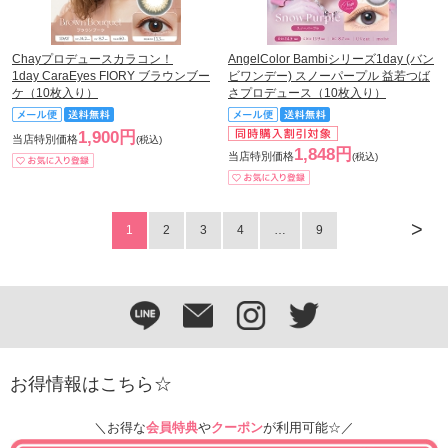
Chayプロデュースカラコン！
AngelColor Bambiシリーズ1day (バン
1day CaraEyes FIORY ブラウンブー
ビワンデー) スノーパープル 益若つば
ケ（10枚入り）
さプロデュース（10枚入り）
1,900円
当店特別価格
(税込)
1,848円
当店特別価格
(税込)
>
1
2
3
4
…
9
お得情報はこちら☆
＼お得な
会員特典
や
クーポン
が利用可能☆／