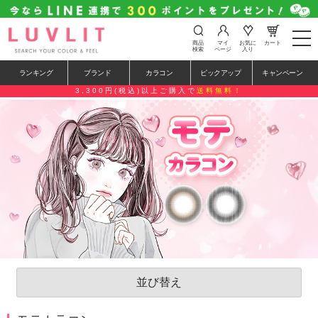
t
商品
マイ
お気に
カート
o
検索
ページ
入り
g
g
ランキング
ブランド
カラコン
ピックアップ
キャンペーン
l
e
3,300円(税込)以上ご購入で
送料無料！
n
a
v
i
g
a
t
i
o
n
並び替え