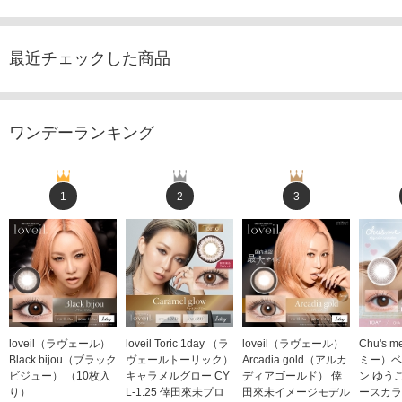
最近チェックした商品
ワンデーランキング
1
2
3
loveil（ラヴェール）
loveil Toric 1day （ラ
loveil（ラヴェール）
Chu's
Black bijou（ブラック
ヴェールトーリック）
Arcadia gold（アルカ
ミー）ベ
ビジュー） （10枚入
キャラメルグロー CY
ディアゴールド） 倖
ン ゆう
り）
L-1.25 倖田來未プロ
田來未イメージモデル
ースカラ