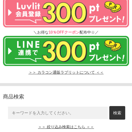
＼お得な
10％OFFクーポン
配布中☆／
＞＞ カラコン通販ラブリットについて ＜＜
商品検索
＞＞ 絞り込み検索はこちら ＜＜