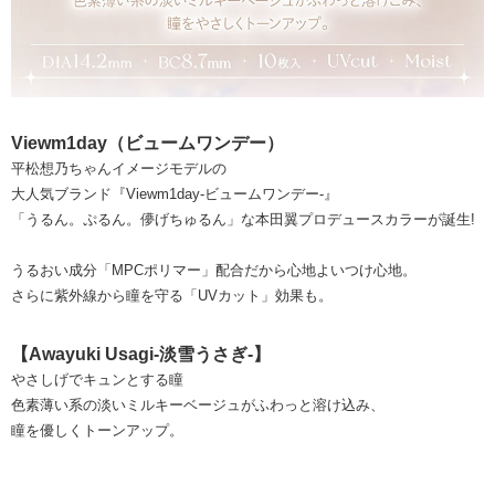
Viewm1day（ビュームワンデー）
平松想乃ちゃんイメージモデルの
大人気ブランド『Viewm1day-ビュームワンデー-』
「うるん。ぷるん。儚げちゅるん」な本田翼プロデュースカラーが誕生!
うるおい成分「MPCポリマー」配合だから心地よいつけ心地。
さらに紫外線から瞳を守る「UVカット」効果も。
【Awayuki Usagi-淡雪うさぎ-】
やさしげでキュンとする瞳
色素薄い系の淡いミルキーベージュがふわっと溶け込み、
瞳を優しくトーンアップ。