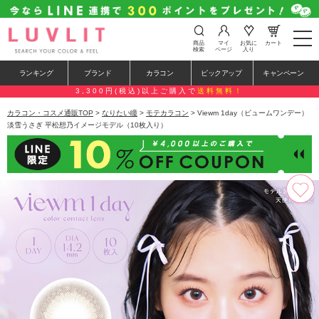
t
商品
マイ
お気に
カート
o
検索
ページ
入り
g
g
ランキング
ブランド
カラコン
ピックアップ
キャンペーン
l
e
3,300円(税込)以上ご購入で
送料無料！
n
a
カラコン・コスメ通販TOP
>
なりたい瞳
>
モテカラコン
> Viewm 1day（ビュームワンデー）
v
淡雪うさぎ 平松想乃イメージモデル（10枚入り）
i
g
a
t
i
o
n