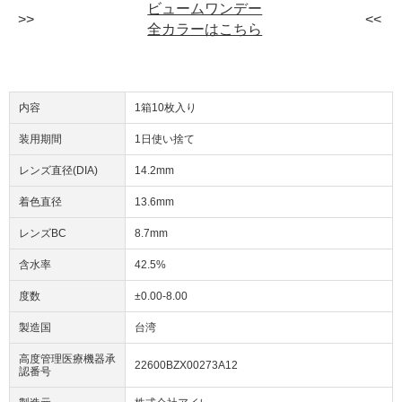
ビュームワンデー
全カラーはこちら
内容
1箱10枚入り
装用期間
1日使い捨て
レンズ直径(DIA)
14.2mm
着色直径
13.6mm
レンズBC
8.7mm
含水率
42.5%
度数
±0.00-8.00
製造国
台湾
高度管理医療機器承
22600BZX00273A12
認番号