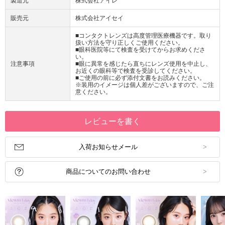
製造元
株式会社アイレ
販売元
株式会社アイセイ
■コンタクトレンズは高度管理医療機器です。取り
扱い方法を守り正しくご使用ください。
■眼科医院等にて検査を受けてからお求めくださ
い。
注意事項
■眼に異常を感じたら直ちにレンズ使用を中止し、
お近くの眼科等で検査を受診してください。
■ご使用の前に必ず添付文書をお読みください。
※装用のイメージは個人差がございますので、ご注
意ください。
レビューを書く
入荷お知らせメール
商品についてのお問い合わせ