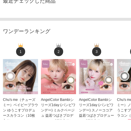
最近チェックした商品
ワンデーランキング
1
2
3
Chu's me（チューズ
AngelColor Bambiシ
AngelColor Bambiシ
Chu's
ミー）ベイビーブラウ
リーズ1day (バンビワ
リーズ1day (バンビワ
ミー）ノ
ン ゆうこすプロデュ
ンデー) ミルクベージ
ンデー) スノーココア
うこすプ
ースカラコン（10枚
ュ 益若つばさプロデ
益若つばさプロデュー
ラコン（
入り）
ュース（10枚入り）
ス（10枚入り）
1,705
1,705円
1,848円
1,848円
(税込)
(税込)
(税込)