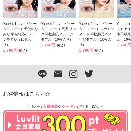
Viewm 1day（ビュー
Viewm 1day（ビュー
Viewm 1day（ビュー
Chart
ムワンデー）天使のな
ムワンデー）海月リン
ムワンデー）シナモン
ン）アイ
みだ 平松想乃イメー
グ 平松想乃イメージ
ヌード 平松想乃イメ
本田紗来
ジモデル（10枚入
モデル（10枚入り）
ージモデル（10枚入
ル（10
り）
1,760円
り）
1,760
(税込)
1,760円
1,760円
(税込)
(税込)
お得情報はこちら☆
＼お得な
会員特典
や
クーポン
が利用可能☆／