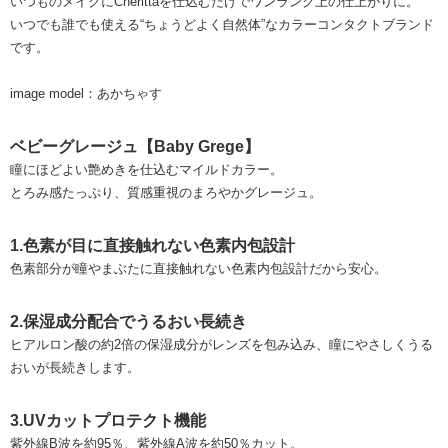
いつものメイクにCherittaを仕込むだけでワンランク上の仕上がりに。
いつでも誰でも使える“ちょうどよく自然体”なカラーコンタクトブランド
です。
image model：あかちゃす
ベビーグレージュ【Baby Grege】
瞳にほどよい艶めきを仕込むマイルドカラー。
とろみ感たっぷり、質感重視のまろやかグレージュ。
1.色素が目に直接触れない色素内包設計
色素部分が瞳やまぶたに直接触れない色素内包設計だから安心。
2.保湿成分配合でうるおい長続き
ヒアルロン酸の約2倍の保湿成分がレンズを包み込み、瞳にやさしくうる
おいが長続きします。
3.UVカットプロテクト機能
紫外線B波を約95％、紫外線A波を約50％カット。