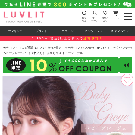
t
商品
マイ
お気に
カート
o
検索
ページ
入り
g
g
ランキング
ブランド
カラコン
ピックアップ
キャンペーン
l
e
3,300円(税込)以上ご購入で
送料無料！
n
a
カラコン・コスメ通販TOP
>
なりたい瞳
>
モテカラコン
> Cheritta 1day (チェリッタワンデー)
v
ベビーグレージュ（10枚入り） あかちゃすイメージモデル
i
g
a
t
i
o
n