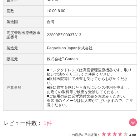
度数
±0.00-8.00
製造国
台湾
高度管理医療機器承
22800BZI00037A13
認番号
製造元
Pegavision Japan株式会社
販売元
株式会社T-Garden
■コンタクトレンズは高度管理医療機器です。取り
扱い方法を守り正しくご使用ください。
■眼科医院等にて検査を受けてからお求めくださ
い。
注意事項
■眼に異常を感じたら直ちにレンズ使用を中止し、
お近くの眼科等で検査を受診してください。
■ご使用の前に必ず添付文書をお読みください。
※装用のイメージは個人差がございますので、ご注
意ください。
レビュー件数：
1件
この商品の平均評価：
4.00