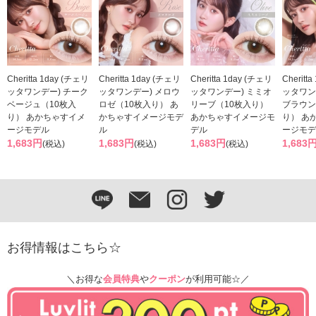
Cheritta 1day (チェリ
Cheritta 1day (チェリ
Cheritta 1day (チェリ
Cheritt
ッタワンデー) チーク
ッタワンデー) メロウ
ッタワンデー) ミミオ
ッタワン
ベージュ（10枚入
ロゼ（10枚入り） あ
リーブ（10枚入り）
ブラウン
り） あかちゃすイメ
かちゃすイメージモデ
あかちゃすイメージモ
り） あ
ージモデル
ル
デル
ージモデ
1,683円
1,683円
1,683円
1,683
(税込)
(税込)
(税込)
お得情報はこちら☆
＼お得な
会員特典
や
クーポン
が利用可能☆／