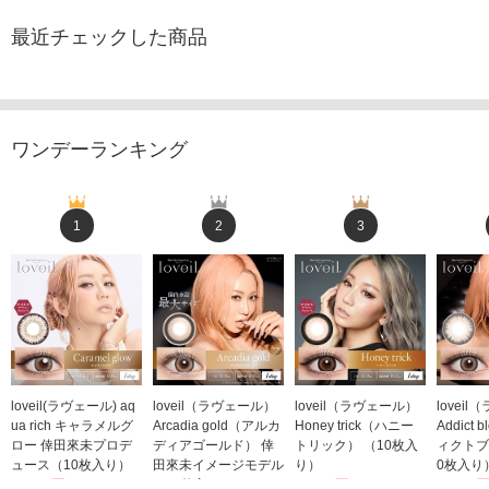
最近チェックした商品
ワンデーランキング
1
2
3
loveil(ラヴェール) aq
loveil（ラヴェール）
loveil（ラヴェール）
lovei
ua rich キャラメルグ
Arcadia gold（アルカ
Honey trick（ハニー
Addict
ロー 倖田來未プロデ
ディアゴールド） 倖
トリック） （10枚入
ィクトブ
ュース（10枚入り）
田來未イメージモデル
り）
0枚入り
1,760円
（10枚入り）
1,760円
1,760
(税込)
(税込)