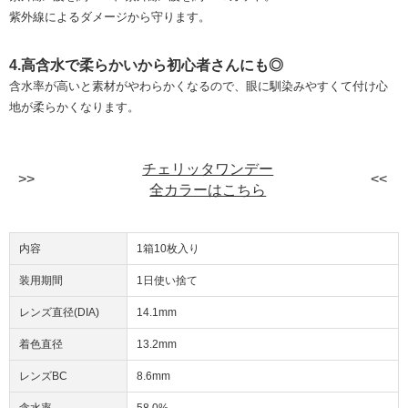
紫外線によるダメージから守ります。
4.高含水で柔らかいから初心者さんにも◎
含水率が高いと素材がやわらかくなるので、眼に馴染みやすくて付け心
地が柔らかくなります。
チェリッタワンデー
全カラーはこちら
内容
1箱10枚入り
装用期間
1日使い捨て
レンズ直径(DIA)
14.1mm
着色直径
13.2mm
レンズBC
8.6mm
含水率
58.0%