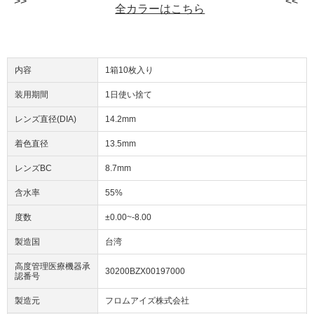
全カラーはこちら
内容
1箱10枚入り
装用期間
1日使い捨て
レンズ直径(DIA)
14.2mm
着色直径
13.5mm
レンズBC
8.7mm
含水率
55%
度数
±0.00~-8.00
製造国
台湾
高度管理医療機器承
30200BZX00197000
認番号
製造元
フロムアイズ株式会社