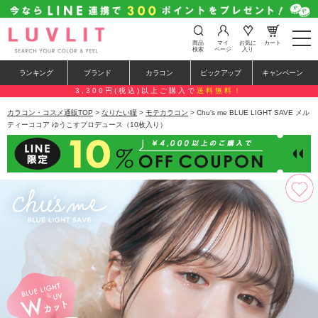
t
商品
マイ
お気に
カート
o
検索
ページ
入り
g
g
ランキング
ブランド
カラコン
ピックアップ
キャンペーン
l
e
3,300円(税込)以上ご購入で
送料無料！
n
a
カラコン・コスメ通販TOP
>
なりたい瞳
>
モテカラコン
> Chu's me BLUE LIGHT SAVE メル
v
ティーココア ゆうこすプロデュース（10枚入り）
i
g
a
t
i
o
n