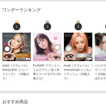
ワンデーランキング
1
2
3
loveil（ラヴェール）
FLANMY フランミー
loveil（ラヴェール） I
バンビヴ
Honey trick（ハニー
ミルクプリン 佐々木
nnocent ash イノセン
ヴィンテ
トリック） （10枚入
希イメージモデル (10
トアッシュ（10枚入
ー (10
り）
枚入り)
り）
ばさカラ
1,760円
1,815円
1,760円
1,848
(税込)
(税込)
(税込)
おすすめ商品