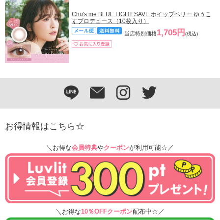
Chu's me BLUE LIGHT SAVE ホイップベリー ゆうこ
すプロデュース（10枚入り）
1,705円
当店特別価格
(税込)
お得情報はこちら☆
＼お得な
会員特典
や
クーポン
が利用可能☆／
＼お得な
10％OFFクーポン
配布中☆／