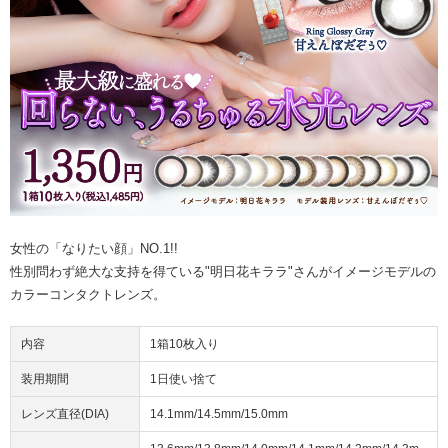
女性の「なりたい顔」NO.1!!
性別問わず絶大な支持を得ている"明日花キララ"さんがイメージモデルの
カラーコンタクトレンズ。
内容
1箱10枚入り
装用期間
1日使い捨て
レンズ直径(DIA)
14.1mm/14.5mm/15.0mm