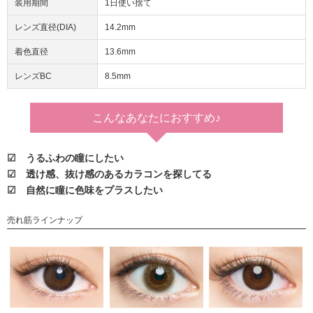
装用期間
1日使い捨て
レンズ直径(DIA)
14.2mm
着色直径
13.6mm
レンズBC
8.5mm
こんなあなたに
おすすめ♪
☑ うるふわの瞳にしたい
☑ 透け感、抜け感のあるカラコンを探してる
☑ 自然に瞳に色味をプラスしたい
売れ筋ラインナップ