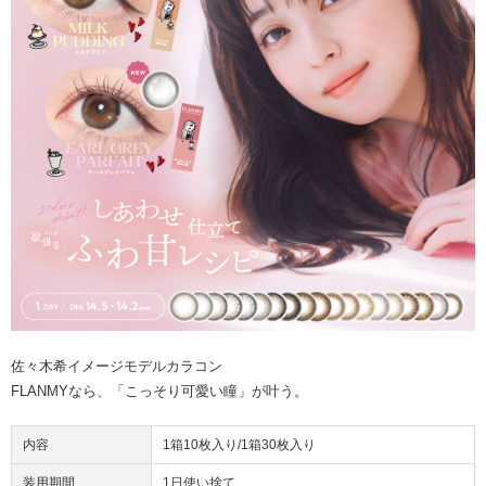
佐々木希イメージモデルカラコン
FLANMYなら、「こっそり可愛い瞳」が叶う。
内容
1箱10枚入り/1箱30枚入り
装用期間
1日使い捨て