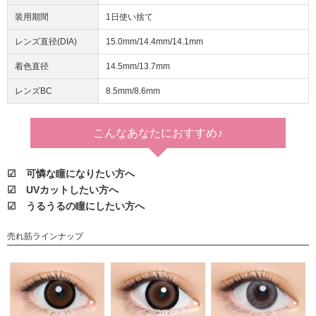
装用期間
1日使い捨て
レンズ直径(DIA)
15.0mm/14.4mm/14.1mm
着色直径
14.5mm/13.7mm
レンズBC
8.5mm/8.6mm
こんなあなたに
おすすめ♪
☑ 可憐な瞳になりたい方へ
☑ UVカットしたい方へ
☑ うるうるの瞳にしたい方へ
売れ筋ラインナップ