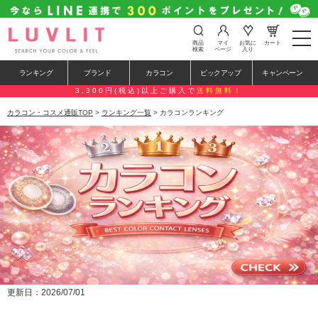
t
商品
マイ
お気に
カート
o
検索
ページ
入り
g
g
ランキング
ブランド
カラコン
ピックアップ
キャンペーン
l
e
3,300円(税込)以上ご購入で
送料無料！
n
a
カラコン・コスメ通販TOP
>
ランキング一覧
> カラコンランキング
v
i
g
a
t
i
o
n
更新日：2026/07/01