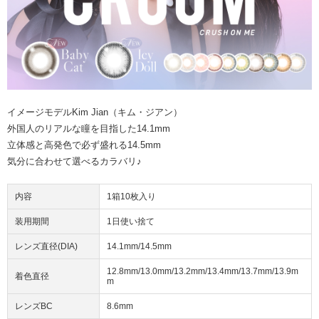
イメージモデルKim Jian（キム・ジアン）
外国人のリアルな瞳を目指した14.1mm
立体感と高発色で必ず盛れる14.5mm
気分に合わせて選べるカラバリ♪
内容
1箱10枚入り
装用期間
1日使い捨て
レンズ直径(DIA)
14.1mm/14.5mm
12.8mm/13.0mm/13.2mm/13.4mm/13.7mm/13.9m
着色直径
m
レンズBC
8.6mm