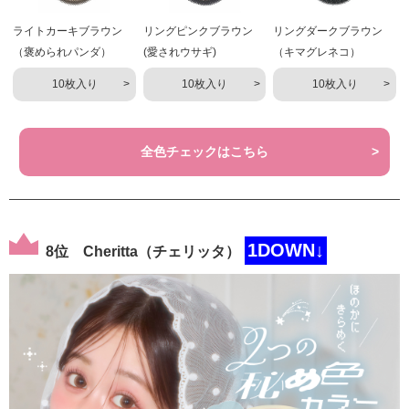
ライトカーキブラウン
リングピンクブラウン
リングダークブラウン
（褒められパンダ）
(愛されウサギ)
（キマグレネコ）
10枚入り
10枚入り
10枚入り
全色チェックはこちら
1DOWN↓
8位 Cheritta（チェリッタ）