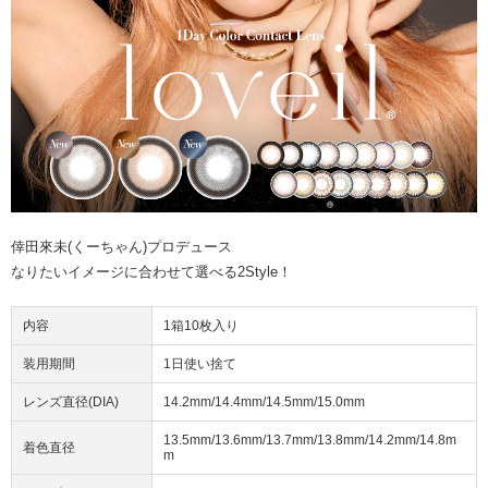
倖田來未(くーちゃん)プロデュース
なりたいイメージに合わせて選べる2Style！
内容
1箱10枚入り
装用期間
1日使い捨て
レンズ直径(DIA)
14.2mm/14.4mm/14.5mm/15.0mm
13.5mm/13.6mm/13.7mm/13.8mm/14.2mm/14.8m
着色直径
m