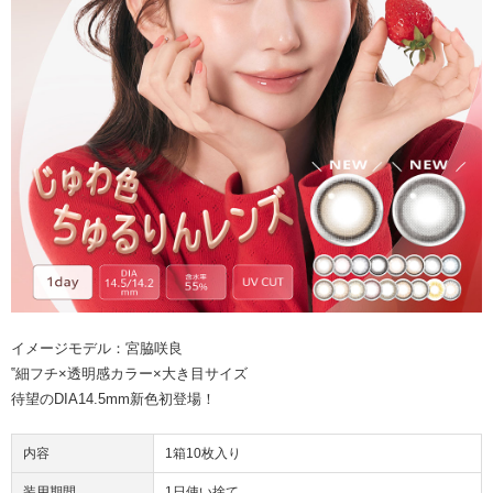
イメージモデル：宮脇咲良
‟細フチ×透明感カラー×大き目サイズ
待望のDIA14.5mm新色初登場！
内容
1箱10枚入り
装用期間
1日使い捨て