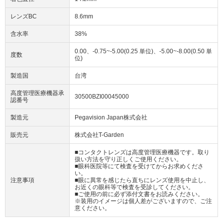
レンズBC
8.6mm
含水率
38%
0.00、-0.75~-5.00(0.25 単位)、-5.00~-8.00(0.50 単
度数
位)
製造国
台湾
高度管理医療機器承
30500BZI00045000
認番号
製造元
Pegavision Japan株式会社
販売元
株式会社T-Garden
■コンタクトレンズは高度管理医療機器です。取り
扱い方法を守り正しくご使用ください。
■眼科医院等にて検査を受けてからお求めくださ
い。
注意事項
■眼に異常を感じたら直ちにレンズ使用を中止し、
お近くの眼科等で検査を受診してください。
■ご使用の前に必ず添付文書をお読みください。
※装用のイメージは個人差がございますので、ご注
意ください。