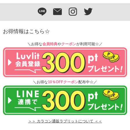
お得情報はこちら☆
＼お得な
会員特典
や
クーポン
が利用可能☆／
＼お得な
10％OFFクーポン
配布中☆／
＞＞ カラコン通販ラブリットについて ＜＜