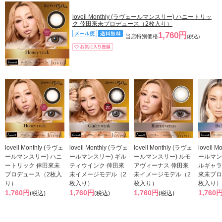
loveil Monthly (ラヴェールマンスリー) ハニートリッ
ク 倖田來未プロデュース（2枚入り）
1,760円
当店特別価格
(税込)
loveil Monthly (ラヴェ
loveil Monthly (ラヴェ
loveil Monthly (ラヴェ
loveil 
ールマンスリー) ハニ
ールマンスリー) ギル
ールマンスリー) ルモ
ールマン
ートリック 倖田來未
ティウインク 倖田來
アヴィーナス 倖田來
ルギャラ
プロデュース（2枚入
未イメージモデル（2
未イメージモデル（2
來未プロ
り）
枚入り）
枚入り）
枚入り）
1,760円
1,760円
1,760円
1,760
(税込)
(税込)
(税込)