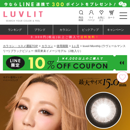
t
商品
マイ
お気に
カート
o
検索
ページ
入り
g
g
ランキング
ブランド
カラコン
ピックアップ
キャンペーン
l
e
3,300円(税込)以上ご購入で
送料無料！
n
a
カラコン・コスメ通販TOP
>
カラコン
>
使用期限
>
1ヶ月
> loveil Monthly (ラヴェールマンス
v
リー) ブラックビジュー 倖田來未イメージモデル（2枚入り）
i
g
a
t
i
o
n