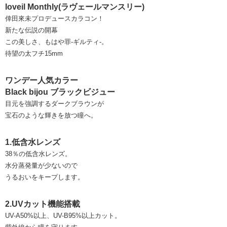
loveil Monthly(ラヴェールマンスリー)
倖田來未プロデュースカラコン！
新たな伝説の開幕
この美しさ、もはや罪-ギルティ-。
待望の太フチ15mm
ワンデー人気カラー
Black bijou ブラックビジュー
目元を強調するダークブラウンが
宝石のような輝きを放つ瞳へ。
1.低含水レンズ
38％の低含水レンズ。
水分蒸発量が少ないので
うるおいをキープします。
2.UVカット機能搭載
UV-A50%以上、UV-B95%以上カット。