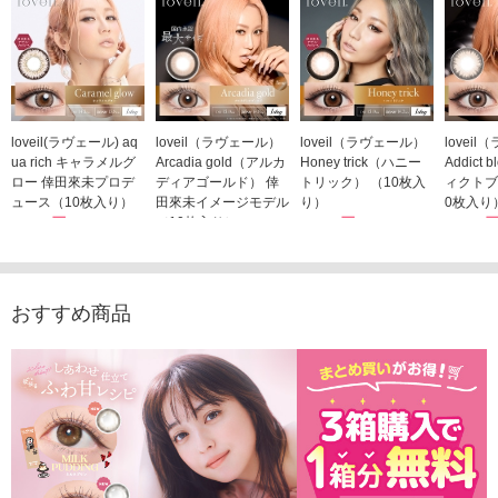
loveil(ラヴェール) aq
loveil（ラヴェール）
loveil（ラヴェール）
lovei
ua rich キャラメルグ
Arcadia gold（アルカ
Honey trick（ハニー
Addict
ロー 倖田來未プロデ
ディアゴールド） 倖
トリック） （10枚入
ィクトブ
ュース（10枚入り）
田來未イメージモデル
り）
0枚入り
1,760円
（10枚入り）
1,760円
1,760
(税込)
(税込)
1,760円
(税込)
おすすめ商品