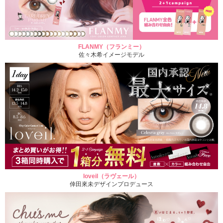
FLANMY（フランミー）
佐々木希イメージモデル
loveil（ラヴェール）
倖田來未デザインプロデュース