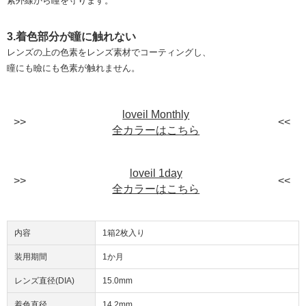
紫外線から瞳を守ります。
3.着色部分が瞳に触れない
レンズの上の色素をレンズ素材でコーティングし、
瞳にも瞼にも色素が触れません。
loveil Monthly
全カラーはこちら
loveil 1day
全カラーはこちら
内容
1箱2枚入り
装用期間
1か月
レンズ直径(DIA)
15.0mm
着色直径
14.2mm