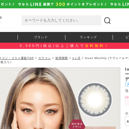
販
）
ブランド
ランキング
ピ
3,300円(税込)以上ご購入で
送料無料！
ラコン・コスメ通販TOP
>
カラコン
>
使用期限
>
1ヶ月
> loveil Monthly (ラ
2枚入り）
l
当
[