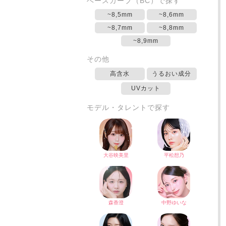
ベースカーブ（BC）で探す
~8,5mm
~8,6mm
~8,7mm
~8,8mm
~8,9mm
その他
高含水
うるおい成分
UVカット
モデル・タレントで探す