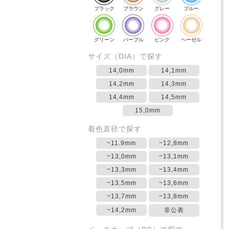
ブラック
ブラウン
グレー
ブルー
グリーン
パープル
ピンク
ヘーゼル
サイズ（DIA）で探す
14,0mm
14,1mm
14,2mm
14,3mm
14,4mm
14,5mm
15,0mm
着色直径で探す
~11.9mm
~12,8mm
~13,0mm
~13,1mm
~13,3mm
~13,4mm
~13,5mm
~13,6mm
~13,7mm
~13,8mm
~14,2mm
非公表