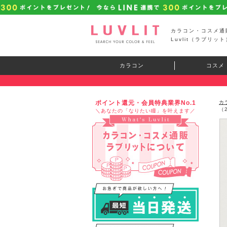
カラコン・コスメ通
Luvlit（ラブリット
カラコン
コスメ
ポイント還元・会員特典業界No.1
カ
（
＼あなたの「なりたい瞳」を叶えます／