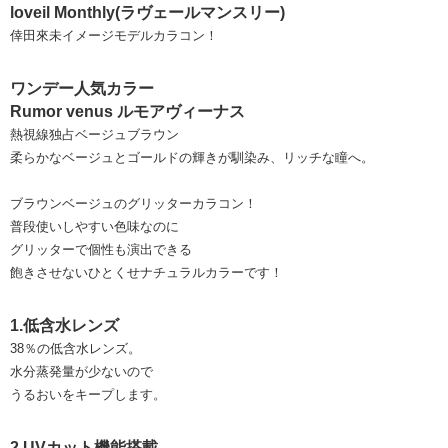
loveil Monthly(ラヴェールマンスリー)
倖田來未イメージモデルカラコン！
ワンデー人気カラー
Rumor venus ルモアヴィーナス
熱視線独占ベージュブラウン
柔らかなベージュとゴールドの輝きが馴染み、リッチな瞳へ。
ブラウンベージュのグリッターカラコン！
普段使いしやすい色味なのに
グリッターで個性も演出できる
飽きさせないひとくせナチュラルカラーです！
1.低含水レンズ
38％の低含水レンズ。
水分蒸発量が少ないので
うるおいをキープします。
2.UVカット機能搭載