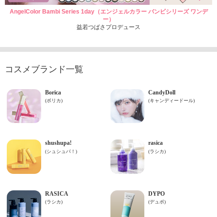
AngelColor Bambi Series 1day（エンジェルカラー バンビシリーズ ワンデ
ー）
益若つばさプロデュース
コスメブランド一覧