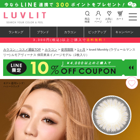
t
商品
マイ
お気に
カート
o
検索
ページ
入り
g
g
ランキング
ブランド
カラコン
ピックアップ
キャンペーン
l
e
3,300円(税込)以上ご購入で
送料無料！
n
a
カラコン・コスメ通販TOP
>
カラコン
>
使用期限
>
1ヶ月
> loveil Monthly (ラヴェールマンス
v
リー) ルモアヴィーナス 倖田來未イメージモデル（2枚入り）
i
g
a
t
i
o
n