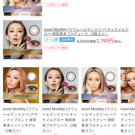
loveil Monthly (ラヴェールマンスリー) キャラメルグ
ロー 倖田來未プロデュース（2枚入り）
1,760円
当店特別価格
(税込)
loveil Monthly (ラヴェ
loveil Monthly (ラヴェ
loveil Monthly (ラヴェ
loveil 
ールマンスリー) アデ
ールマンスリー) キャ
ールマンスリー) バブ
ールマン
ィクトブロンド 倖田
ラメルグロー 倖田來
ルギャラクシー 倖田
ティウイ
來未イメージモデル
未プロデュース（2枚
來未プロデュース（2
未イメー
（2枚入り）
入り）
枚入り）
枚入り）