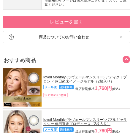
※装用のイメージは個人差がございますので、ご注
意ください。
レビューを書く
商品についてのお問い合わせ
おすすめ商品
loveil Monthly (ラヴェールマンスリー) アディクトブ
ロンド 倖田來未イメージモデル（2枚入り）
1,760円
当店特別価格
(税込)
loveil Monthly (ラヴェールマンスリー) バブルギャラ
クシー 倖田來未プロデュース（2枚入り）
1,760円
当店特別価格
(税込)