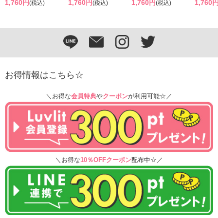
1,760円
1,760円
1,760円
1,760
(税込)
(税込)
(税込)
お得情報はこちら☆
＼お得な
会員特典
や
クーポン
が利用可能☆／
＼お得な
10％OFFクーポン
配布中☆／