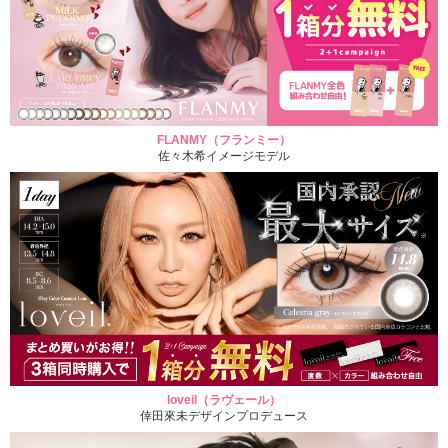
FLANMY（フランミー）
佐々木希イメージモデル
loveil（ラヴェール）
倖田來未デザインプロデュース