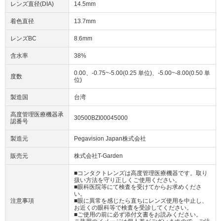
レンズ直径(DIA)
14.5mm
着色直径
13.7mm
レンズBC
8.6mm
含水率
38%
0.00、-0.75~-5.00(0.25 単位)、-5.00~-8.00(0.50 単
度数
位)
製造国
台湾
高度管理医療機器承
30500BZI00045000
認番号
製造元
Pegavision Japan株式会社
販売元
株式会社T-Garden
■コンタクトレンズは高度管理医療機器です。取り
扱い方法を守り正しくご使用ください。
■眼科医院等にて検査を受けてからお求めくださ
い。
注意事項
■眼に異常を感じたら直ちにレンズ使用を中止し、
お近くの眼科等で検査を受診してください。
■ご使用の前に必ず添付文書をお読みください。