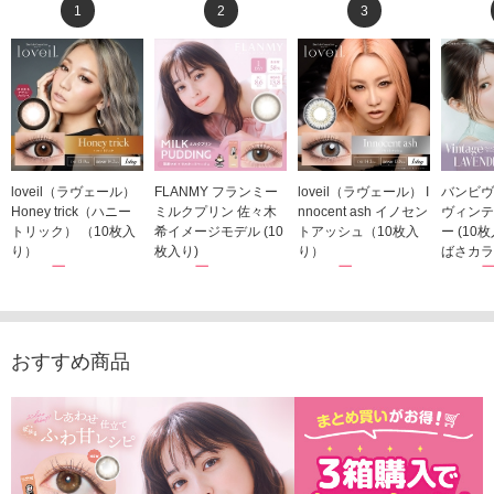
1
2
3
loveil（ラヴェール）
FLANMY フランミー
loveil（ラヴェール） I
バンビヴ
Honey trick（ハニー
ミルクプリン 佐々木
nnocent ash イノセン
ヴィンテ
トリック） （10枚入
希イメージモデル (10
トアッシュ（10枚入
ー (10
り）
枚入り)
り）
ばさカラ
1,760円
1,815円
1,760円
1,848
(税込)
(税込)
(税込)
おすすめ商品