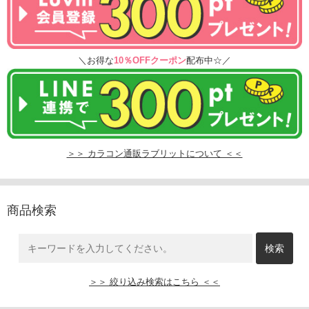
＼お得な
10％OFFクーポン
配布中☆／
＞＞ カラコン通販ラブリットについて ＜＜
商品検索
＞＞ 絞り込み検索はこちら ＜＜