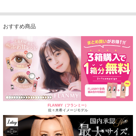
1,760円
デュース （10枚入
（10枚入り）
入り）
(税込)
り）
1,760円
1,705
(税込)
1,760円
(税込)
おすすめ商品
FLANMY（フランミー）
佐々木希イメージモデル