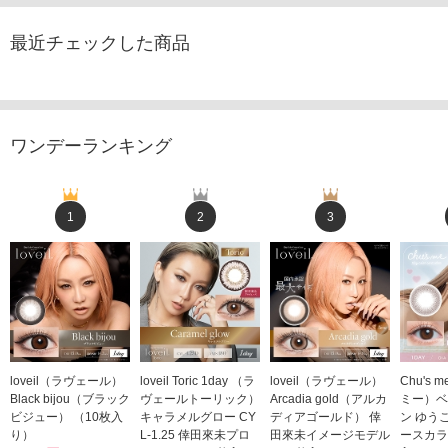
最近チェックした商品
ワンデーランキング
1
2
3
loveil（ラヴェール）
loveil Toric 1day （ラ
loveil（ラヴェール）
Chu's
Black bijou（ブラック
ヴェールトーリック）
Arcadia gold（アルカ
ミー）ベ
ビジュー） （10枚入
キャラメルグロー CY
ディアゴールド） 倖
ン ゆう
り）
L-1.25 倖田來未プロ
田來未イメージモデル
ースカラ