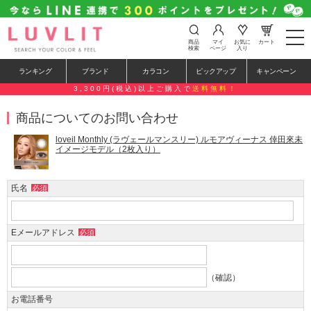
t
商品
マイ
お気に
カート
o
検索
ページ
入り
g
g
ランキング
ブランド
カラコン
ピックアップ
キャンペーン
l
e
3,300円(税込)以上ご購入で
送料無料！
n
a
商品についてのお問い合わせ
v
i
g
loveil Monthly (ラヴェールマンスリー) ルモアヴィーナス 倖田來未
a
イメージモデル（2枚入り）
t
i
o
氏名
必須
n
Eメールアドレス
必須
（確認）
お電話番号