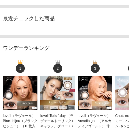
最近チェックした商品
ワンデーランキング
1
2
3
loveil（ラヴェール）
loveil Toric 1day （ラ
loveil（ラヴェール）
Chu's
Black bijou（ブラック
ヴェールトーリック）
Arcadia gold（アルカ
ミー）ベ
ビジュー） （10枚入
キャラメルグロー CY
ディアゴールド） 倖
ン ゆう