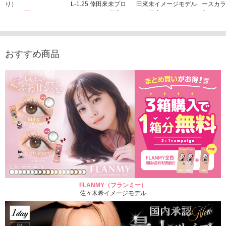
り）
L-1.25 倖田來未プロ
田來未イメージモデル
ースカラ
1,760円
デュース （10枚入
（10枚入り）
入り）
(税込)
り）
1,760円
1,705
(税込)
1,760円
(税込)
おすすめ商品
FLANMY（フランミー）
佐々木希イメージモデル