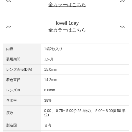
全カラーはこちら
loveil 1day
全カラーはこちら
内容
1箱2枚入り
装用期間
1か月
レンズ直径(DIA)
15.0mm
着色直径
14.2mm
レンズBC
8.6mm
含水率
38%
0.00、-0.75~-5.00(0.25 単位)、-5.00~-8.00(0.50 単
度数
位)
製造国
台湾