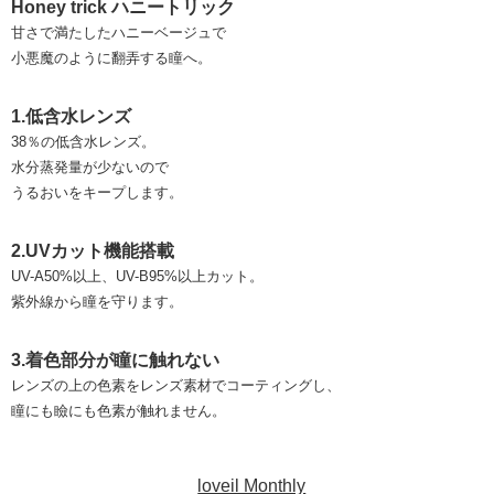
Honey trick ハニートリック
甘さで満たしたハニーベージュで
小悪魔のように翻弄する瞳へ。
1.低含水レンズ
38％の低含水レンズ。
水分蒸発量が少ないので
うるおいをキープします。
2.UVカット機能搭載
UV-A50%以上、UV-B95%以上カット。
紫外線から瞳を守ります。
3.着色部分が瞳に触れない
レンズの上の色素をレンズ素材でコーティングし、
瞳にも瞼にも色素が触れません。
loveil Monthly