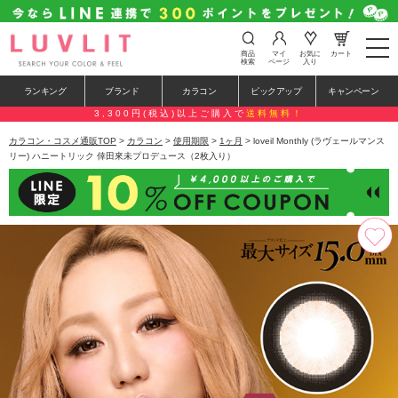
t
商品
マイ
お気に
カート
o
検索
ページ
入り
g
g
ランキング
ブランド
カラコン
ピックアップ
キャンペーン
l
e
3,300円(税込)以上ご購入で
送料無料！
n
a
カラコン・コスメ通販TOP
>
カラコン
>
使用期限
>
1ヶ月
> loveil Monthly (ラヴェールマンス
v
リー) ハニートリック 倖田來未プロデュース（2枚入り）
i
g
a
t
i
o
n