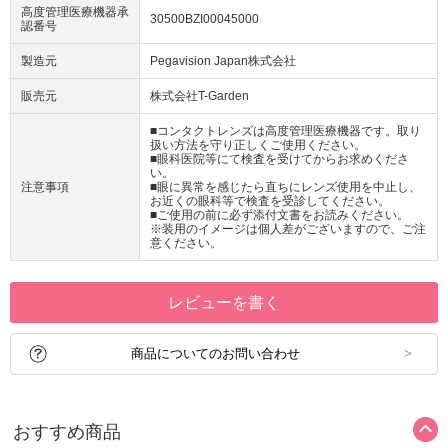
高度管理医療機器承
30500BZI00045000
認番号
製造元
Pegavision Japan株式会社
販売元
株式会社T-Garden
■コンタクトレンズは高度管理医療機器です。取り
扱い方法を守り正しくご使用ください。
■眼科医院等にて検査を受けてからお求めくださ
い。
注意事項
■眼に異常を感じたら直ちにレンズ使用を中止し、
お近くの眼科等で検査を受診してください。
■ご使用の前に必ず添付文書をお読みください。
※装用のイメージは個人差がございますので、ご注
意ください。
レビューを書く
商品についてのお問い合わせ
おすすめ商品