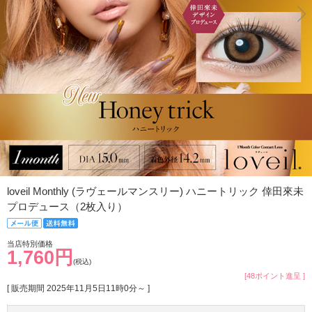
loveil Monthly (ラヴェールマンスリー) ハニートリック 倖田來未
プロデュース（2枚入り）
当店特別価格
1,760円
(税込)
[48ポイント進呈 ]
[ 販売期間
2025年11月5日11時0分
～ ]