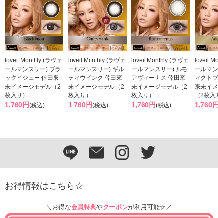
loveil Monthly (ラヴェ
loveil Monthly (ラヴェ
loveil Monthly (ラヴェ
loveil 
ールマンスリー) ブラ
ールマンスリー) ギル
ールマンスリー) ルモ
ールマン
ックビジュー 倖田來
ティウインク 倖田來
アヴィーナス 倖田來
ィクトブ
未イメージモデル（2
未イメージモデル（2
未イメージモデル（2
來未イメ
枚入り）
枚入り）
枚入り）
（2枚入
1,760円
1,760円
1,760円
1,760
(税込)
(税込)
(税込)
お得情報はこちら☆
＼お得な
会員特典
や
クーポン
が利用可能☆／