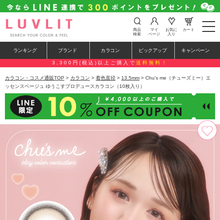
t
商品
マイ
お気に
カート
o
検索
ページ
入り
g
g
ランキング
ブランド
カラコン
ピックアップ
キャンペーン
l
e
3,300円(税込)以上ご購入で
送料無料！
n
a
カラコン・コスメ通販TOP
>
カラコン
>
着色直径
>
13.5mm
> Chu's me（チューズミー）エ
v
ッセンスベージュ ゆうこすプロデュースカラコン（10枚入り）
i
g
a
t
i
o
n