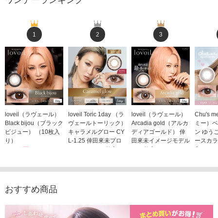
ワンデーランキング
1
2
3
loveil（ラヴェール）
loveil Toric 1day （ラ
loveil（ラヴェール）
Chu's
Black bijou（ブラック
ヴェールトーリック）
Arcadia gold（アルカ
ミー）ベ
ビジュー） （10枚入
キャラメルグロー CY
ディアゴールド） 倖
ン ゆう
り）
L-1.25 倖田來未プロ
田來未イメージモデル
ースカラ
1,760円
デュース （10枚入
（10枚入り）
入り）
(税込)
り）
1,760円
1,705
(税込)
1,760円
(税込)
おすすめ商品