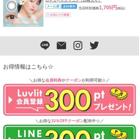
ロデュースカラコン（10枚入り）
1,705円
当店特別価格
(税込)
お得情報はこちら☆
＼お得な
会員特典
や
クーポン
が利用可能☆／
＼お得な
10％OFFクーポン
配布中☆／