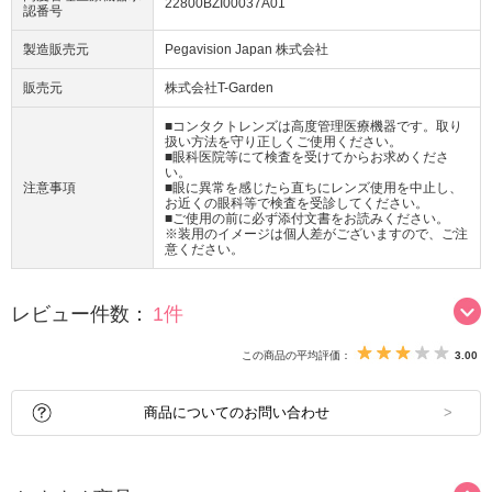
22800BZI00037A01
認番号
製造販売元
Pegavision Japan 株式会社
販売元
株式会社T-Garden
■コンタクトレンズは高度管理医療機器です。取り
扱い方法を守り正しくご使用ください。
■眼科医院等にて検査を受けてからお求めくださ
い。
注意事項
■眼に異常を感じたら直ちにレンズ使用を中止し、
お近くの眼科等で検査を受診してください。
■ご使用の前に必ず添付文書をお読みください。
※装用のイメージは個人差がございますので、ご注
意ください。
レビュー件数：
1件
この商品の平均評価：
3.00
商品についてのお問い合わせ