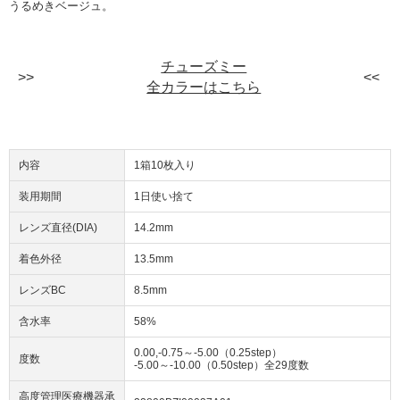
うるめきベージュ。
チューズミー
全カラーはこちら
内容
1箱10枚入り
装用期間
1日使い捨て
レンズ直径(DIA)
14.2mm
着色外径
13.5mm
レンズBC
8.5mm
含水率
58%
0.00,-0.75～-5.00（0.25step）
度数
-5.00～-10.00（0.50step）全29度数
高度管理医療機器承