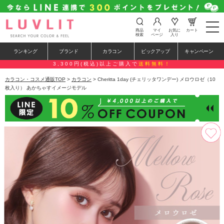
t
商品
マイ
お気に
カート
o
検索
ページ
入り
g
g
ランキング
ブランド
カラコン
ピックアップ
キャンペーン
l
e
3,300円(税込)以上ご購入で
送料無料！
n
a
カラコン・コスメ通販TOP
>
カラコン
> Cheritta 1day (チェリッタワンデー) メロウロゼ（10
v
枚入り） あかちゃすイメージモデル
i
g
a
t
i
o
n