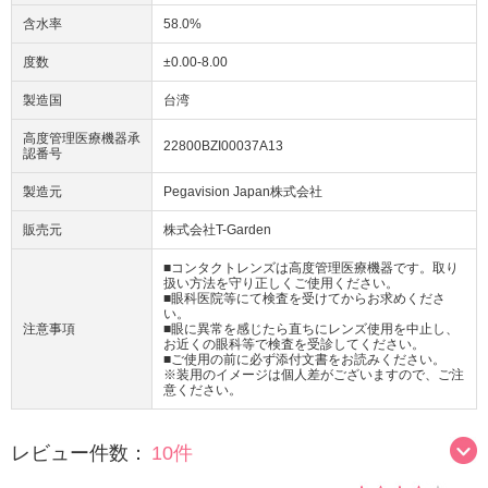
含水率
58.0%
度数
±0.00-8.00
製造国
台湾
高度管理医療機器承
22800BZI00037A13
認番号
製造元
Pegavision Japan株式会社
販売元
株式会社T-Garden
■コンタクトレンズは高度管理医療機器です。取り
扱い方法を守り正しくご使用ください。
■眼科医院等にて検査を受けてからお求めくださ
い。
注意事項
■眼に異常を感じたら直ちにレンズ使用を中止し、
お近くの眼科等で検査を受診してください。
■ご使用の前に必ず添付文書をお読みください。
※装用のイメージは個人差がございますので、ご注
意ください。
レビュー件数：
10件