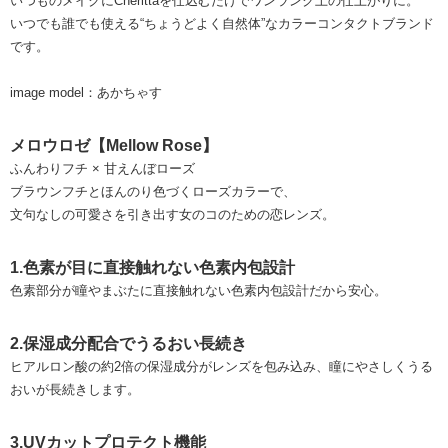
いつものメイクにCherittaを仕込むだけでワンランク上の仕上がりに。
いつでも誰でも使える“ちょうどよく自然体”なカラーコンタクトブランド
です。
image model：あかちゃす
メロウロゼ【Mellow Rose】
ふんわりフチ × 甘えんぼローズ
ブラウンフチとほんのり色づくローズカラーで、
文句なしの可愛さを引き出す女のコのための恋レンズ。
1.色素が目に直接触れない色素内包設計
色素部分が瞳やまぶたに直接触れない色素内包設計だから安心。
2.保湿成分配合でうるおい長続き
ヒアルロン酸の約2倍の保湿成分がレンズを包み込み、瞳にやさしくうる
おいが長続きします。
3.UVカットプロテクト機能