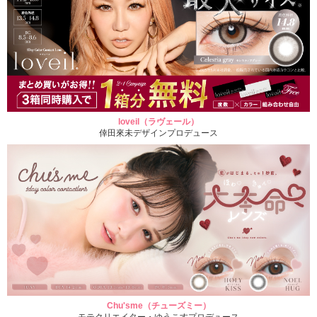
loveil（ラヴェール）
倖田來未デザインプロデュース
Chu'sme（チューズミー）
モテクリエイター・ゆうこすプロデュース