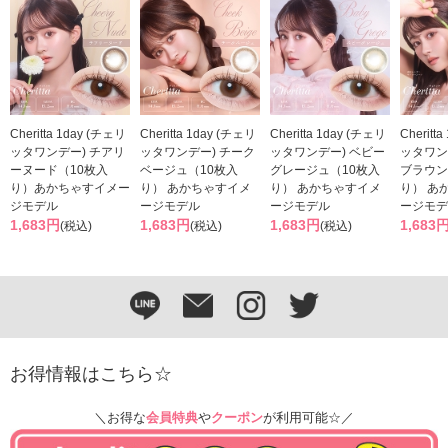
Cheritta 1day (チェリ
Cheritta 1day (チェリ
Cheritta 1day (チェリ
Cheritt
ッタワンデー) チアリ
ッタワンデー) チーク
ッタワンデー) ベビー
ッタワン
ーヌード（10枚入
ベージュ（10枚入
グレージュ（10枚入
ブラウン
り）あかちゃすイメー
り） あかちゃすイメ
り） あかちゃすイメ
り） あ
ジモデル
ージモデル
ージモデル
ージモデ
1,683円
1,683円
1,683円
1,683
(税込)
(税込)
(税込)
お得情報はこちら☆
＼お得な
会員特典
や
クーポン
が利用可能☆／