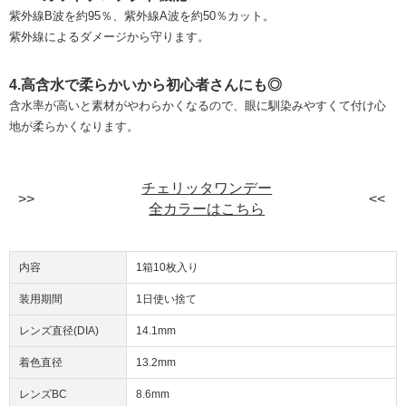
紫外線B波を約95％、紫外線A波を約50％カット。
紫外線によるダメージから守ります。
4.高含水で柔らかいから初心者さんにも◎
含水率が高いと素材がやわらかくなるので、眼に馴染みやすくて付け心
地が柔らかくなります。
チェリッタワンデー
全カラーはこちら
内容
1箱10枚入り
装用期間
1日使い捨て
レンズ直径(DIA)
14.1mm
着色直径
13.2mm
レンズBC
8.6mm