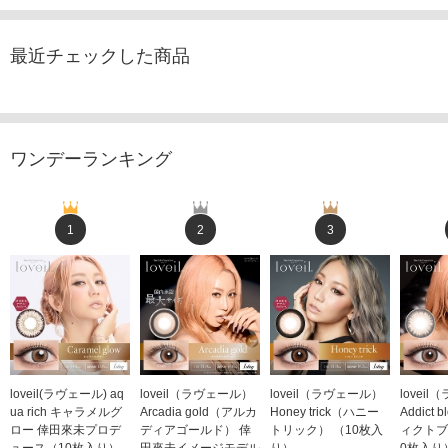
最近チェックした商品
ワンデーランキング
1
2
3
loveil(ラヴェール) aq
loveil（ラヴェール）
loveil（ラヴェール）
lovei
ua rich キャラメルグ
Arcadia gold（アルカ
Honey trick（ハニー
Addict
ロー 倖田來未プロデ
ディアゴールド） 倖
トリック） （10枚入
ィクトブ
ュース（10枚入り）
田來未イメージモデル
り）
0枚入り