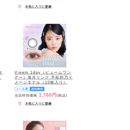
ホ
Viewm 1day（ビュームワン
ュ
デー）海月リング 平松想乃イ
メージモデル（10枚入り）
1,760円
当店特別価格
(税込)