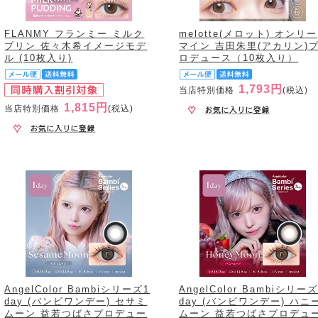
FLANMY フランミー ミルク
melotte(メロット) オンリー
プリン 佐々木希イメージモデ
マイン 吉田朱里(アカリン)
ル (10枚入り)
ロデュース（10枚入り）
1,793円
当店特別価格
(税込)
1,815円
当店特別価格
(税込)
AngelColor Bambiシリーズ1
AngelColor Bambiシリーズ
day (バンビワンデー) セサミ
day (バンビワンデー) ハニ
ムーン 益若つばさプロデュー
ムーン 益若つばさプロデュ