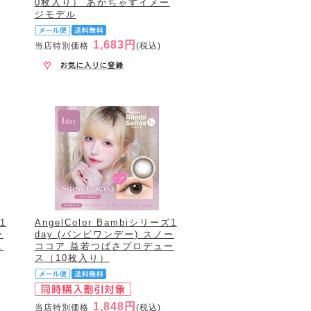
0枚入り） あかちゃすイメー
ジモデル
1,683円
当店特別価格
(税込)
1
AngelColor Bambiシリーズ1
ー
day (バンビワンデー) スノー
ュ
ココア 益若つばさプロデュー
ス（10枚入り）
1,848円
当店特別価格
(税込)