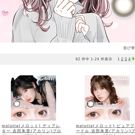
並び替
82 件中 1-24 件表示
1
2
3
4
melotte(メロット) ディアレ
melotte(メロット) ピュアプ
ター 吉田朱里(アカリン)プロ
ードル 吉田朱里(アカリン)