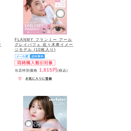
テ
FLANMY フランミー アール
ジ
グレイパフェ 佐々木希イメー
ジモデル (10枚入り)
1,815円
当店特別価格
(税込)