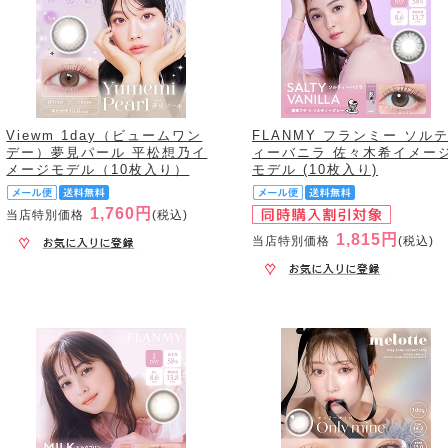
Viewm 1day（ビュームワン
FLANMY フランミー ソル
デー）夢見パール 平松想乃イ
ィーバニラ 佐々木希イメー
メージモデル（10枚入り）
モデル (10枚入り)
1,760円
当店特別価格
(税込)
1,815円
当店特別価格
(税込)