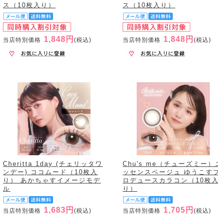
ス（10枚入り）
ス（10枚入り）
1,848円
1,848円
当店特別価格
(税込)
当店特別価格
(税込)
Cheritta 1day (チェリッタワ
Chu's me（チューズミー）
ンデー) ココムード（10枚入
ッセンスベージュ ゆうこす
り） あかちゃすイメージモデ
ロデュースカラコン（10枚
ル
り）
1,683円
1,705円
当店特別価格
(税込)
当店特別価格
(税込)