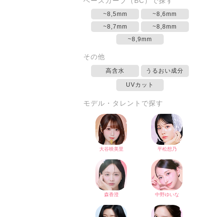
ベースカーブ（BC）で探す
~8,5mm
~8,6mm
~8,7mm
~8,8mm
~8,9mm
その他
高含水
うるおい成分
UVカット
モデル・タレントで探す