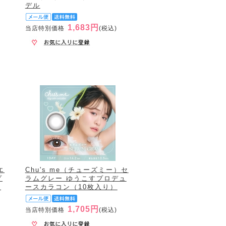
デル
1,683円
当店特別価格
(税込)
エ
Chu's me（チューズミー）セ
プ
ラムグレー ゆうこすプロデュ
入
ースカラコン（10枚入り）
1,705円
当店特別価格
(税込)