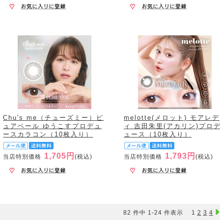
Chu's me（チューズミー）ピ
melotte(メロット) モアレデ
ュアベール ゆうこすプロデュ
ィ 吉田朱里(アカリン)プロ
ースカラコン（10枚入り）
ュース（10枚入り）
1,705円
1,793円
当店特別価格
(税込)
当店特別価格
(税込)
82 件中 1-24 件表示
1
2
3
4