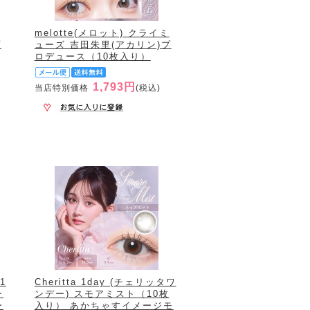
melotte(メロット) クライミ
プ
ューズ 吉田朱里(アカリン)プ
ロデュース（10枚入り）
1,793円
当店特別価格
(税込)
1
Cheritta 1day (チェリッタワ
ー
ンデー) スモアミスト（10枚
ー
入り） あかちゃすイメージモ