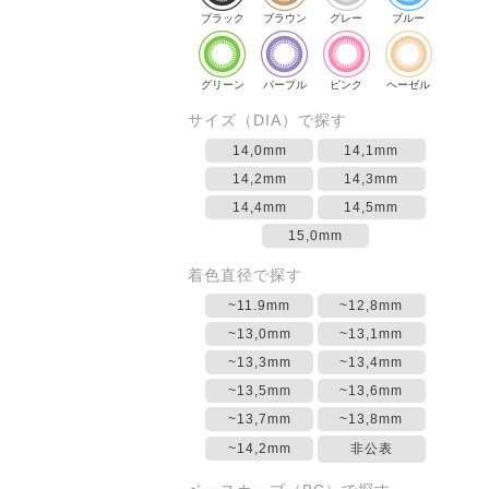
ブラック
ブラウン
グレー
ブルー
グリーン
パープル
ピンク
ヘーゼル
サイズ（DIA）で探す
14,0mm
14,1mm
14,2mm
14,3mm
14,4mm
14,5mm
15,0mm
着色直径で探す
~11.9mm
~12,8mm
~13,0mm
~13,1mm
~13,3mm
~13,4mm
~13,5mm
~13,6mm
~13,7mm
~13,8mm
~14,2mm
非公表