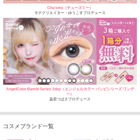
Chu'sme（チューズミー）
モテクリエイター・ゆうこすプロデュース
AngelColor Bambi Series 1day（エンジェルカラー バンビシリーズ ワンデ
ー）
益若つばさプロデュース
コスメブランド一覧