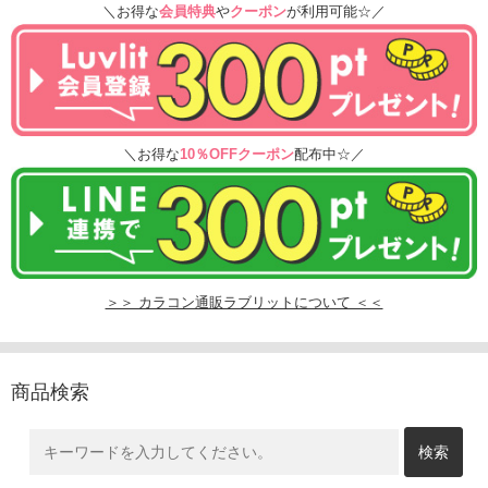
＼お得な
会員特典
や
クーポン
が利用可能☆／
＼お得な
10％OFFクーポン
配布中☆／
＞＞ カラコン通販ラブリットについて ＜＜
商品検索