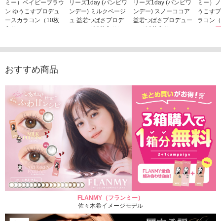
ミー）ベイビーブラウ
リーズ1day (バンビワ
リーズ1day (バンビワ
ミー）ノ
ン ゆうこすプロデュ
ンデー) ミルクベージ
ンデー) スノーココア
うこすプ
ースカラコン（10枚
ュ 益若つばさプロデ
益若つばさプロデュー
ラコン（
入り）
ュース（10枚入り）
ス（10枚入り）
1,705
1,705円
1,848円
1,848円
(税込)
(税込)
(税込)
おすすめ商品
FLANMY（フランミー）
佐々木希イメージモデル