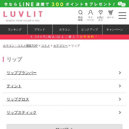
t
商品
マイ
お気に
カート
o
検索
ページ
入り
g
g
ランキング
ブランド
カラコン
ピックアップ
キャンペーン
l
e
3,300円(税込)以上ご購入で
送料無料！
n
a
カラコン・コスメ通販TOP
>
コスメ
>
カテゴリー
> リップ
v
i
g
リップ
a
t
i
リッププランパー
o
n
ティント
リップグロス
リップスティック