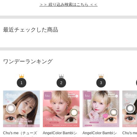
＞＞ 絞り込み検索はこちら ＜＜
最近チェックした商品
ワンデーランキング
1
2
3
Chu's me（チューズ
AngelColor Bambiシ
AngelColor Bambiシ
Chu's