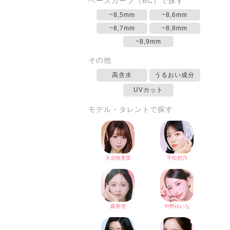
ベースカーブ（BC）で探す
~8,5mm
~8,6mm
~8,7mm
~8,8mm
~8,9mm
その他
高含水
うるおい成分
UVカット
モデル・タレントで探す