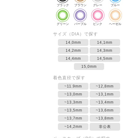
ブラック
ブラウン
グレー
ブルー
グリーン
パープル
ピンク
ヘーゼル
サイズ（DIA）で探す
14,0mm
14,1mm
14,2mm
14,3mm
14,4mm
14,5mm
15,0mm
着色直径で探す
~11.9mm
~12,8mm
~13,0mm
~13,1mm
~13,3mm
~13,4mm
~13,5mm
~13,6mm
~13,7mm
~13,8mm
~14,2mm
非公表