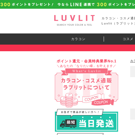
カラコン・コスメ通
Luvlit（ラブリット
カラコン
コスメ
ポイント還元・会員特典業界No.1
カ
＼あなたの「なりたい瞳」を叶えます／