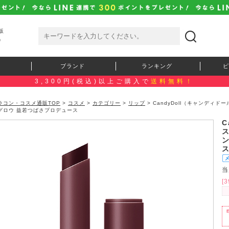
販
）
ブランド
ランキング
ピ
3,300円(税込)以上ご購入で
送料無料！
ラコン・コスメ通販TOP
>
コスメ
>
カテゴリー
>
リップ
> CandyDoll（キャンディ
グロウ 益若つばさプロデュース
C
当
[