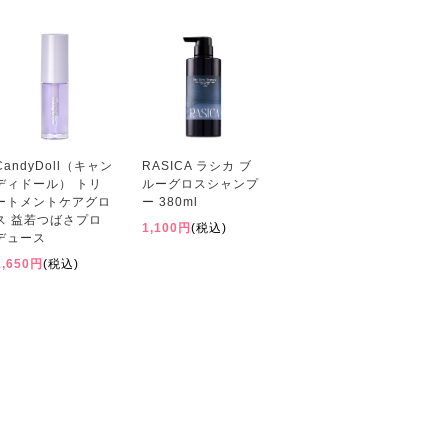
CandyDoll（キャン
RASICA ラシカ ブ
ディドール） トリ
ルーグロスシャンプ
ートメントケアグロ
ー 380ml
ス 益若つばさプロ
1,100円
(税込)
デュース
1,650円
(税込)