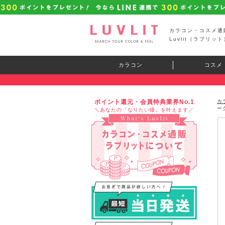
カラコン・コスメ通
Luvlit（ラブリット
カラコン
コスメ
ポイント還元・会員特典業界No.1
カ
ー
＼あなたの「なりたい瞳」を叶えます／