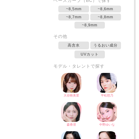
ベースカーブ（BC）で探す
~8,5mm
~8,6mm
~8,7mm
~8,8mm
~8,9mm
その他
高含水
うるおい成分
UVカット
モデル・タレントで探す