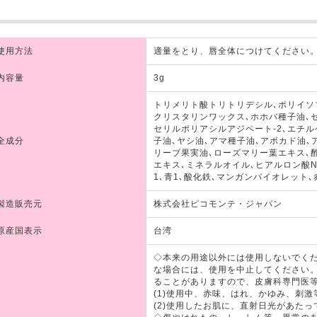
使用方法
適量をとり、唇全体につけてください
内容量
3g
トリメリト酸トリトリデシル､ポリイソ
クリスタリンワックス､ホホバ種子油､
セリルポリアシルアジペート-2､エチ
全成分
子油､ヤシ油､アマ種子油､アボカド油､
リーブ果実油､ローズマリー葉エキス､
エキス､ミネラルオイル､ヒアルロン酸Na
1､青1､酸化鉄､マンガンバイオレット､赤
製造販売元
株式会社ピコモンテ・ジャパン
原産国表示
台湾
◇本来の用途以外には使用しないでくだ
な場合には、使用を中止してください
ることがありますので、皮膚科専門医
(1)使用中、赤味、はれ、かゆみ、刺
(2)使用したお肌に、直射日光があたっ