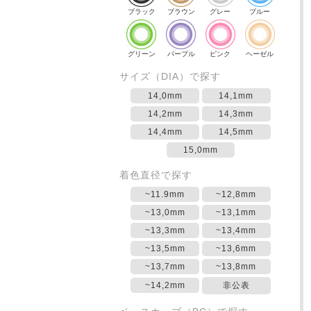
ブラック
ブラウン
グレー
ブルー
グリーン
パープル
ピンク
ヘーゼル
サイズ（DIA）で探す
14,0mm
14,1mm
14,2mm
14,3mm
14,4mm
14,5mm
15,0mm
着色直径で探す
~11.9mm
~12,8mm
~13,0mm
~13,1mm
~13,3mm
~13,4mm
~13,5mm
~13,6mm
~13,7mm
~13,8mm
~14,2mm
非公表