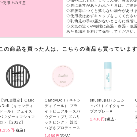
◇傷やはれもの、しっしん等、異常の
ご使用上の注意
◇唇に異常があらわれたときは、ご使
◇衣服等につくと落ちない場合があり
◇使用後は必ずキャップをしてくださ
◇乳幼児の手の届かないところに保管
◇火気の近くや極端に高温・多湿・低
あたる場所を避けて保管してください
この商品を買った人は、こちらの商品も買っていま
【WEB限定】Cand
CandyDoll（キャン
shushupa! (シュシ
yDoll（キャンディ
ディドール） ブラ
ュパ！) メイクキー
ドール） フェイス
イトピュアルースパ
プスプレーA
パウダー＜マシュマ
ウダー＜プリズムリ
1,430円
(税込)
ロ＞【2022】
ッチピンク＞ 益若
つばさプロデュース
1,155円
(税込)
1,980円
(税込)