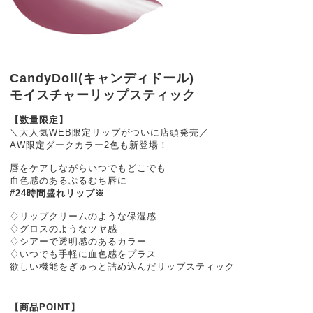
CandyDoll(キャンディドール)
モイスチャーリップスティック
【数量限定】
＼大人気WEB限定リップがついに店頭発売／
AW限定ダークカラー2色も新登場！
唇をケアしながらいつでもどこでも
血色感のあるぷるむち唇に
#24時間盛れリップ※
♢リップクリームのような保湿感
♢グロスのようなツヤ感
♢シアーで透明感のあるカラー
♢いつでも手軽に血色感をプラス
欲しい機能をぎゅっと詰め込んだリップスティック
【商品POINT】