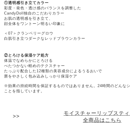
①透明感引き立てカラー
彩度・発色・透け感のバランスを調整した
CandyDoll独自のこだわりカラー
お肌の透明感を引き立て、
顔全体をワントーン明るい印象に
＜07＞クランベリーグロウ
白肌引き立つダークなレッドブラウンカラー
②とろける保湿ケア処方
体温でなめらかにとろける
べたつかない軽めのテクスチャー
たっぷり配合した12種類の美容成分によるうるおいで
唇をやさしく包み込みしっかり保湿ケア
※効果の持続時間を保証するものではありません。24時間のどんな
ことを指しています。
モイスチャーリップスティ
全商品はこちら