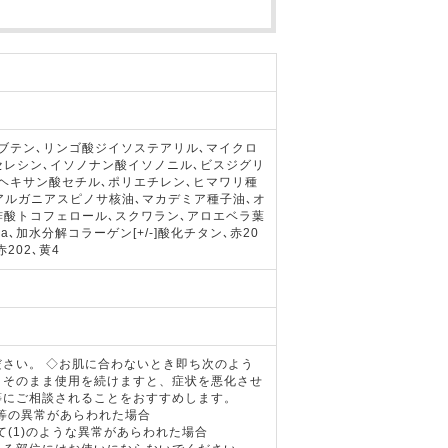
。
ブテン､リンゴ酸ジイソステアリル､マイクロ
セレシン､イソノナン酸イソノニル､ビスジグリ
ルヘキサン酸セチル､ポリエチレン､ヒマワリ種
アルガニアスピノサ核油､マカデミア種子油､オ
酢酸トコフェロール､スクワラン､アロエベラ葉
､加水分解コラーゲン[+/-]酸化チタン､赤20
202､黄4
さい。 ◇お肌に合わないとき即ち次のよう
。そのまま使用を続けますと、症状を悪化させ
等にご相談されることをおすすめします。
激等の異常があらわれた場合
て(1)のような異常があらわれた場合