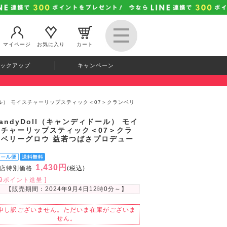
マイページ
お気に入り
カート
ックアップ
キャンペーン
ドール） モイスチャーリップスティック＜07＞クランベリ
andyDoll（キャンディドール） モイ
スチャーリップスティック＜07＞クラ
ンベリーグロウ 益若つばさプロデュー
ス
1,430円
店特別価格
(税込)
39ポイント進呈 ]
【販売期間：
2024年9月4日12時0分
～】
申し訳ございません。ただいま在庫がございま
せん。