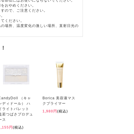
ある部位にはお使いにならないでください。
用をおやめください。
ますので、ご注意ください。
い。
してください。
温の場所、温度変化の激しい場所、直射日光の
。
す！
CandyDoll （キャ
Borica 美容液マス
ンディドール） ハ
クプライマー
イライトパレット
1,980円
(税込)
益若つばさプロデュ
ース
1,155円
(税込)