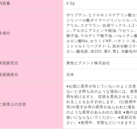
内容量
4.5g
ポリブテン､ヒドロキシステアリン酸エ
ジリノール酸ダイマージリノレイル､パ
アリル､スクワラン､合成ワックス､1,
ン､アルガニアスピノサ核油､ワセリン､
全成分
種子油､マカデミア種子油､パルミチン
ルロン酸Na､セラミドNP､ハチミツ､水
ミトイルトリペプチド-1､加水分解コ
タン､酸化鉄､赤202､黄4､青1､水酸化Al
製造販売元
東色ピグメント株式会社
原産国表示
日本
●お肌に異常が生じていないかよく注
ないとき即ち次のような場合には、使
用を続けますと、症状を悪化させるこ
れることをおすすめします。 (1)使用
ご使用上の注意
等)や黒ずみ等の異常があらわれた場合 
のような異常があらわれた場合 ●傷や
使いにならないでください。●直射日
さい。●使用中、衣類などにつきます