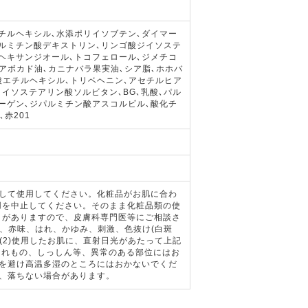
チルヘキシル､水添ポリイソブテン､ダイマー
ルミチン酸デキストリン､リンゴ酸ジイソステ
2-ヘキサンジオール､トコフェロール､ジメチコ
アボカド油､カニナバラ果実油､シア脂､ホホバ
酸エチルヘキシル､トリベヘニン､アセチルヒア
､イソステアリン酸ソルビタン､BG､乳酸､パル
ラーゲン､ジパルミチン酸アスコルビル､酸化チ
､赤201
意して使用してください。化粧品がお肌に合わ
用を中止してください。そのまま化粧品類の使
とがありますので、皮膚科専門医等にご相談さ
中、赤味、はれ、かゆみ、刺激、色抜け(白斑
(2)使用したお肌に、直射日光があたって上記
はれもの、しっしん等、異常のある部位にはお
光を避け高温多湿のところにはおかないでくだ
と、落ちない場合があります。