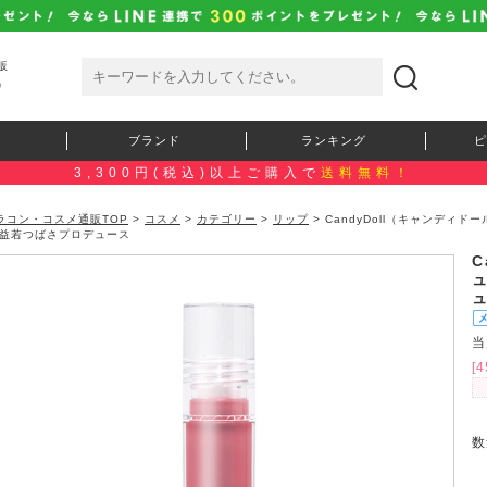
販
）
ブランド
ランキング
ピ
3,300円(税込)以上ご購入で
送料無料！
ラコン・コスメ通販TOP
>
コスメ
>
カテゴリー
>
リップ
> CandyDoll（キャンディ
 益若つばさプロデュース
C
当
[
数