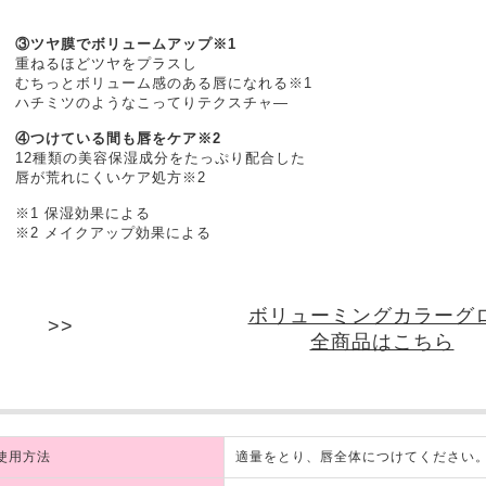
③ツヤ膜でボリュームアップ※1
重ねるほどツヤをプラスし
むちっとボリューム感のある唇になれる※1
ハチミツのようなこってりテクスチャ―
④つけている間も唇をケア※2
12種類の美容保湿成分をたっぷり配合した
唇が荒れにくいケア処方※2
※1 保湿効果による
※2 メイクアップ効果による
ボリューミングカラーグ
全商品はこちら
使用方法
適量をとり、唇全体につけてください