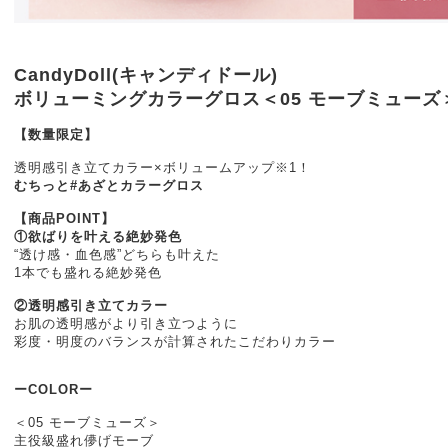
CandyDoll(キャンディドール)
ボリューミングカラーグロス＜05 モーブミューズ
【数量限定】
透明感引き立てカラー×ボリュームアップ※1！
むちっと#あざとカラーグロス
【商品POINT】
①欲ばりを叶える絶妙発色
“透け感・血色感”どちらも叶えた
1本でも盛れる絶妙発色
②透明感引き立てカラー
お肌の透明感がより引き立つように
彩度・明度のバランスが計算されたこだわりカラー
ーCOLORー
＜05 モーブミューズ＞
主役級盛れ儚げモーブ