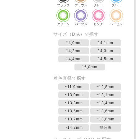
ブラック
ブラウン
グレー
ブルー
グリーン
パープル
ピンク
ヘーゼル
サイズ（DIA）で探す
14,0mm
14,1mm
14,2mm
14,3mm
14,4mm
14,5mm
15,0mm
着色直径で探す
~11.9mm
~12,8mm
~13,0mm
~13,1mm
~13,3mm
~13,4mm
~13,5mm
~13,6mm
~13,7mm
~13,8mm
~14,2mm
非公表