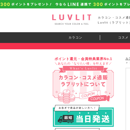
カラコン・コスメ通
Luvlit（ラブリット
カラコン
コスメ
ポイント還元・会員特典業界No.1
カ
＞
＼あなたの「なりたい瞳」を叶えます／