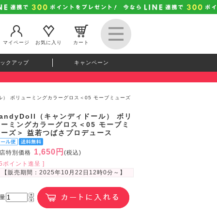
マイページ
お気に入り
カート
ックアップ
キャンペーン
ドール） ボリューミングカラーグロス＜05 モーブミューズ
andyDoll（キャンディドール） ボリ
ューミングカラーグロス＜05 モーブミ
ューズ＞ 益若つばさプロデュース
1,650円
店特別価格
(税込)
45ポイント進呈 ]
【販売期間：
2025年10月22日12時0分
～】
量