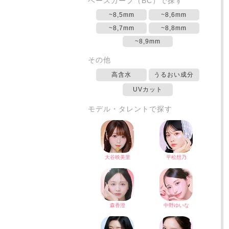
ベースカーブ（BC）で探す
~8,5mm
~8,6mm
~8,7mm
~8,8mm
~8,9mm
その他
高含水
うるおい成分
UVカット
モデル・タレントで探す