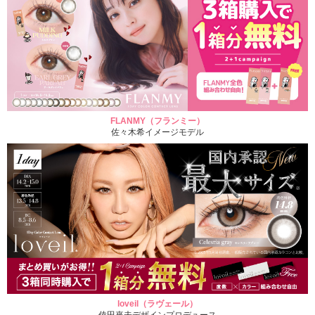
FLANMY（フランミー）
佐々木希イメージモデル
loveil（ラヴェール）
倖田來未デザインプロデュース