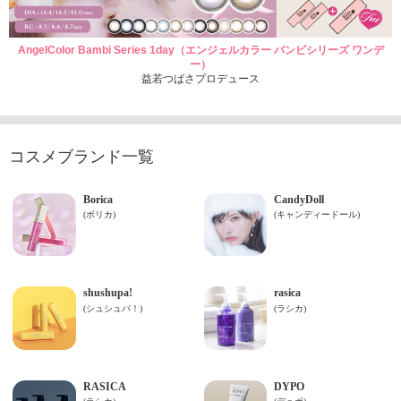
AngelColor Bambi Series 1day（エンジェルカラー バンビシリーズ ワンデ
ー）
益若つばさプロデュース
コスメブランド一覧