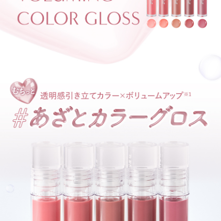
重ねるほどツヤをプラスし
むちっとボリューム感のある唇になれる※1
ハチミツのようなこってりテクスチャ―
④つけている間も唇をケア※2
12種類の美容保湿成分をたっぷり配合した
唇が荒れにくいケア処方※2
※1 保湿効果による
※2 メイクアップ効果による