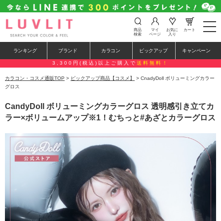
t
商品
マイ
お気に
カート
o
検索
ページ
入り
g
g
ランキング
ブランド
カラコン
ピックアップ
キャンペーン
l
e
3,300円(税込)以上ご購入で
送料無料！
n
a
カラコン・コスメ通販TOP
>
ピックアップ商品【コスメ】
> CnadyDoll ボリューミングカラー
v
グロス
i
g
CandyDoll ボリューミングカラーグロス 透明感引き立てカ
a
t
ラー×ボリュームアップ※1！むちっと#あざとカラーグロス
i
o
n