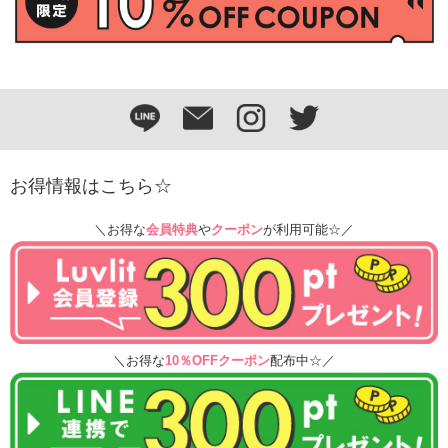
お得情報はこちら☆
＼お得な
会員特典
や
クーポン
が利用可能☆／
＼お得な
10％OFFクーポン
配布中☆／