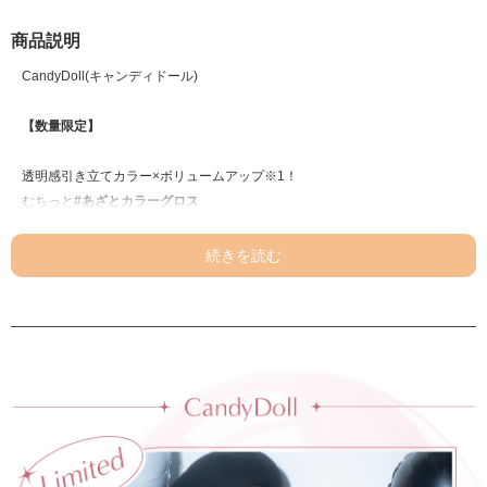
商品説明
CandyDoll(キャンディドール)
【数量限定】
透明感引き立てカラー×ボリュームアップ※1！
むちっと
#あざとカラーグロス
【商品POINT】
①欲ばりを叶える絶妙発色
“透け感・血色感”どちらも叶えた
1本でも盛れる絶妙発色
②透明感引き立てカラー
お肌の透明感がより引き立つように
彩度・明度のバランスが計算されたこだわりカラー