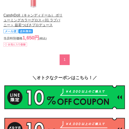
CandyDoll（キャンディドール） ボリ
ューミングカラーグロス＜01 ラブバ
ニー＞ 益若つばさプロデュース
1,650円
当店特別価格
(税込)
1
＼オトクなクーポンはこちら！／