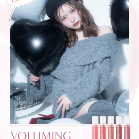
ーCOLOR LINEUPー
＜01 ラブバニー＞
愛嬌のあるうぶっぽピンク
＜02 ピーチブレイク＞
ひとめ惚れ王道ピーチ
＜03 メープルムード＞
瞬間垢抜け甘めブラウン
＜04 ロゼハート＞
ハートを射止める色っぽローズ
＜05 モーブミューズ＞
主役級盛れ儚げモーブ
③ツヤ膜でボリュームアップ※1