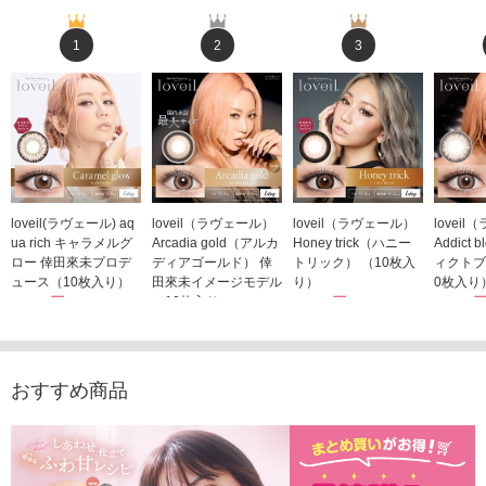
1
2
3
loveil(ラヴェール) aq
loveil（ラヴェール）
loveil（ラヴェール）
lovei
ua rich キャラメルグ
Arcadia gold（アルカ
Honey trick（ハニー
Addict
ロー 倖田來未プロデ
ディアゴールド） 倖
トリック） （10枚入
ィクトブ
ュース（10枚入り）
田來未イメージモデル
り）
0枚入り
1,760円
（10枚入り）
1,760円
1,760
(税込)
(税込)
1,760円
(税込)
おすすめ商品