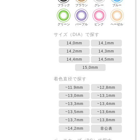
ブラック
ブラウン
グレー
ブルー
グリーン
パープル
ピンク
ヘーゼル
サイズ（DIA）で探す
14,0mm
14,1mm
14,2mm
14,3mm
14,4mm
14,5mm
15,0mm
着色直径で探す
~11.9mm
~12,8mm
~13,0mm
~13,1mm
~13,3mm
~13,4mm
~13,5mm
~13,6mm
~13,7mm
~13,8mm
~14,2mm
非公表