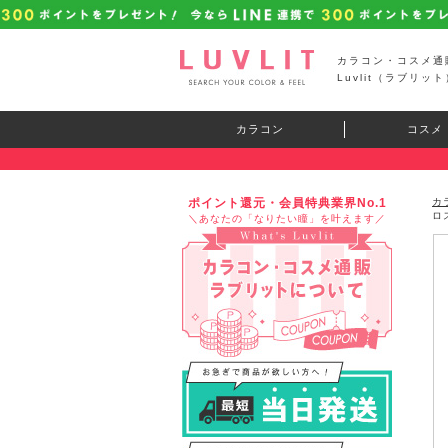
カラコン・コスメ通
Luvlit（ラブリット
カラコン
コスメ
ポイント還元・会員特典業界No.1
カ
ロ
＼あなたの「なりたい瞳」を叶えます／