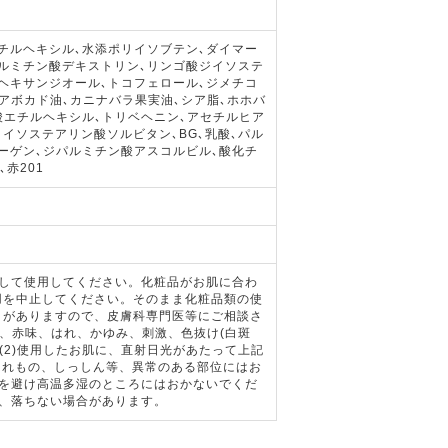
チルヘキシル､水添ポリイソブテン､ダイマー
ルミチン酸デキストリン､リンゴ酸ジイソステ
2-ヘキサンジオール､トコフェロール､ジメチコ
アボカド油､カニナバラ果実油､シア脂､ホホバ
酸エチルヘキシル､トリベヘニン､アセチルヒア
､イソステアリン酸ソルビタン､BG､乳酸､パル
ラーゲン､ジパルミチン酸アスコルビル､酸化チ
､赤201
意して使用してください。化粧品がお肌に合わ
用を中止してください。そのまま化粧品類の使
とがありますので、皮膚科専門医等にご相談さ
中、赤味、はれ、かゆみ、刺激、色抜け(白斑
(2)使用したお肌に、直射日光があたって上記
はれもの、しっしん等、異常のある部位にはお
光を避け高温多湿のところにはおかないでくだ
と、落ちない場合があります。