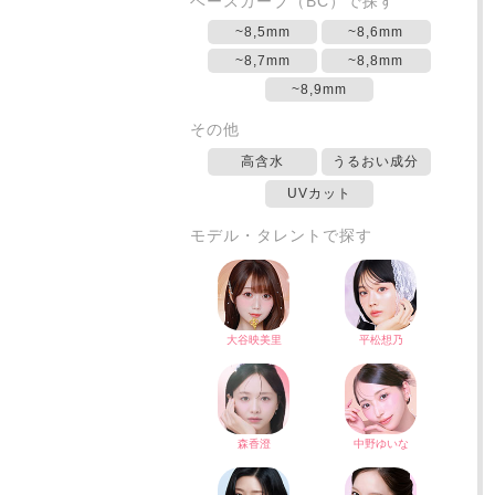
ベースカーブ（BC）で探す
~8,5mm
~8,6mm
~8,7mm
~8,8mm
~8,9mm
その他
高含水
うるおい成分
UVカット
モデル・タレントで探す