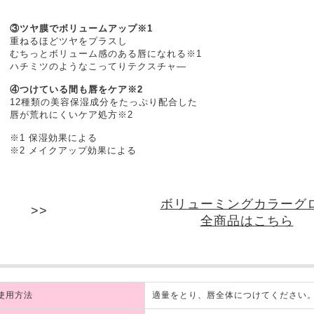
③ツヤ膜でボリュームアップ※1
重ねるほどツヤをプラスし
むちっとボリューム感のある唇になれる※1
ハチミツのようなこってりテクスチャ―
④つけている間も唇をケア※2
12種類の美容保湿成分をたっぷり配合した
唇が荒れにくいケア処方※2
※1 保湿効果による
※2 メイクアップ効果による
ボリューミングカラーグ
全商品はこちら
使用方法
適量をとり、唇全体につけてください