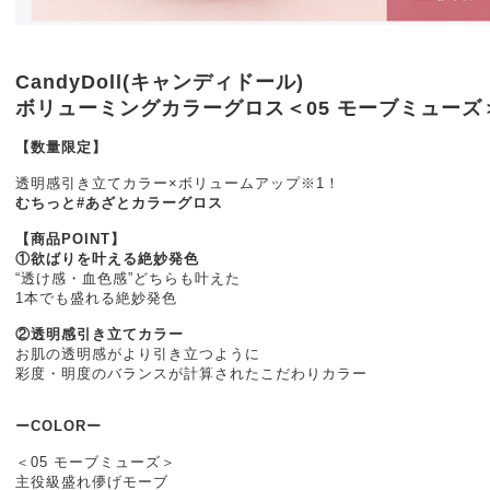
CandyDoll(キャンディドール)
ボリューミングカラーグロス＜05 モーブミューズ
【数量限定】
透明感引き立てカラー×ボリュームアップ※1！
むちっと#あざとカラーグロス
【商品POINT】
①欲ばりを叶える絶妙発色
“透け感・血色感”どちらも叶えた
1本でも盛れる絶妙発色
②透明感引き立てカラー
お肌の透明感がより引き立つように
彩度・明度のバランスが計算されたこだわりカラー
ーCOLORー
＜05 モーブミューズ＞
主役級盛れ儚げモーブ