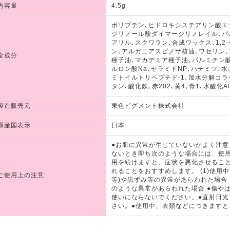
内容量
4.5g
ポリブテン､ヒドロキシステアリン酸エ
ジリノール酸ダイマージリノレイル､パ
アリル､スクワラン､合成ワックス､1,
ン､アルガニアスピノサ核油､ワセリン､
全成分
種子油､マカデミア種子油､パルミチン
ルロン酸Na､セラミドNP､ハチミツ､水
ミトイルトリペプチド-1､加水分解コ
タン､酸化鉄､赤202､黄4､青1､水酸化Al
製造販売元
東色ピグメント株式会社
原産国表示
日本
●お肌に異常が生じていないかよく注
ないとき即ち次のような場合には、使
用を続けますと、症状を悪化させるこ
れることをおすすめします。 (1)使用
ご使用上の注意
等)や黒ずみ等の異常があらわれた場合 
のような異常があらわれた場合 ●傷や
使いにならないでください。●直射日
さい。●使用中、衣類などにつきます