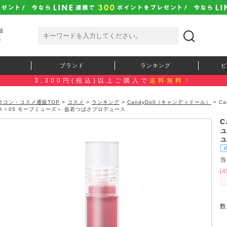
販
）
ブランド
ランキング
ピ
3,300円(税込)以上ご購入で
送料無料！
ラコン・コスメ通販TOP
>
コスメ
>
ランキング
>
CandyDoll（キャンディドール）
> C
ス＜05 モーブミューズ＞ 益若つばさプロデュース
C
当
[
数