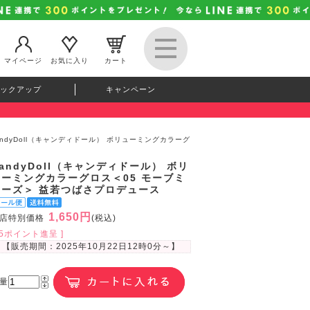
マイページ
お気に入り
カート
ックアップ
キャンペーン
andyDoll（キャンディドール） ボリューミングカラーグ
andyDoll（キャンディドール） ボリ
ューミングカラーグロス＜05 モーブミ
ューズ＞ 益若つばさプロデュース
1,650円
店特別価格
(税込)
45ポイント進呈 ]
【販売期間：
2025年10月22日12時0分
～】
量