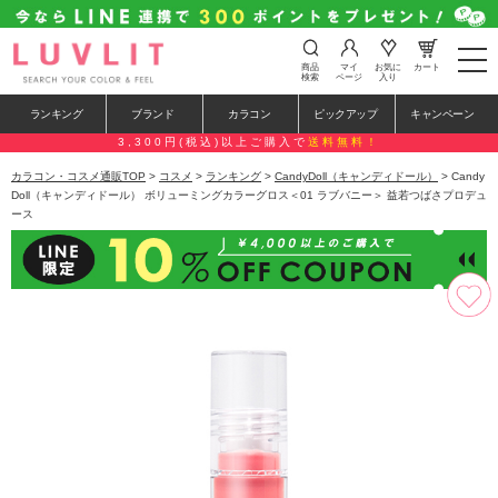
t
商品
マイ
お気に
カート
o
検索
ページ
入り
g
g
ランキング
ブランド
カラコン
ピックアップ
キャンペーン
l
e
3,300円(税込)以上ご購入で
送料無料！
n
a
カラコン・コスメ通販TOP
>
コスメ
>
ランキング
>
CandyDoll（キャンディドール）
> Candy
v
Doll（キャンディドール） ボリューミングカラーグロス＜01 ラブバニー＞ 益若つばさプロデュ
i
ース
g
a
t
i
o
n