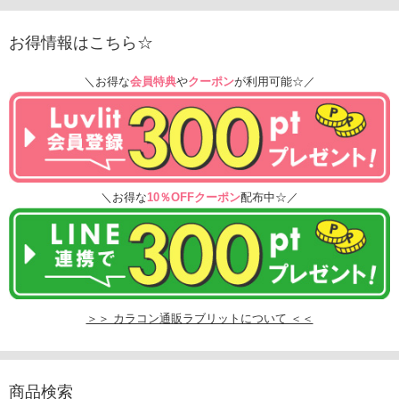
お得情報はこちら☆
＼お得な
会員特典
や
クーポン
が利用可能☆／
＼お得な
10％OFFクーポン
配布中☆／
＞＞ カラコン通販ラブリットについて ＜＜
商品検索