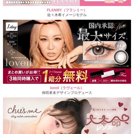
FLANMY（フランミー）
佐々木希イメージモデル
loveil（ラヴェール）
倖田來未デザインプロデュース