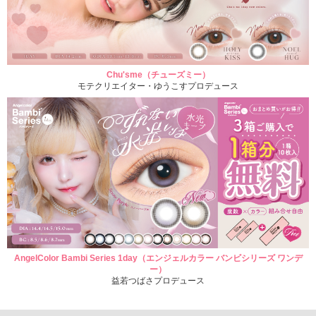
Chu'sme（チューズミー）
モテクリエイター・ゆうこすプロデュース
AngelColor Bambi Series 1day（エンジェルカラー バンビシリーズ ワンデ
ー）
益若つばさプロデュース