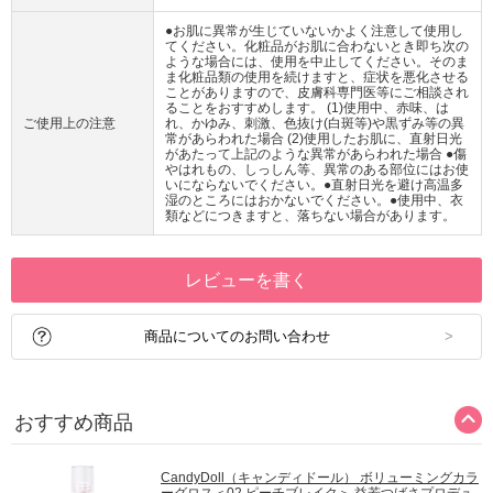
●お肌に異常が生じていないかよく注意して使用し
てください。化粧品がお肌に合わないとき即ち次の
ような場合には、使用を中止してください。そのま
ま化粧品類の使用を続けますと、症状を悪化させる
ことがありますので、皮膚科専門医等にご相談され
ることをおすすめします。 (1)使用中、赤味、は
ご使用上の注意
れ、かゆみ、刺激、色抜け(白斑等)や黒ずみ等の異
常があらわれた場合 (2)使用したお肌に、直射日光
があたって上記のような異常があらわれた場合 ●傷
やはれもの、しっしん等、異常のある部位にはお使
いにならないでください。●直射日光を避け高温多
湿のところにはおかないでください。●使用中、衣
類などにつきますと、落ちない場合があります。
レビューを書く
商品についてのお問い合わせ
おすすめ商品
CandyDoll（キャンディドール） ボリューミングカラ
ーグロス＜02 ピーチブレイク＞ 益若つばさプロデュ