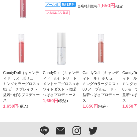
1,650円
当店特別価格
(税込)
CandyDoll（キャンデ
CandyDoll（キャンデ
CandyDoll（キャンデ
Candy
ィドール） ボリュー
ィドール） トリート
ィドール） ボリュー
ィドール
ミングカラーグロス＜
メントケアグロス＜ホ
ミングカラーグロス＜
ミングカ
02 ピーチブレイク＞
ワイトダスト＞ 益若
03 メープルムード＞
05 モ
益若つばさプロデュー
つばさプロデュース
益若つばさプロデュー
益若つば
ス
1,650円
ス
ス
(税込)
1,650円
1,650円
1,650
(税込)
(税込)