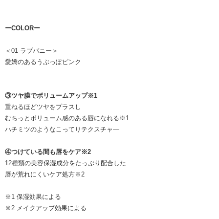
ーCOLORー
＜01 ラブバニー＞
愛嬌のあるうぶっぽピンク
③ツヤ膜でボリュームアップ※1
重ねるほどツヤをプラスし
むちっとボリューム感のある唇になれる※1
ハチミツのようなこってりテクスチャ―
④つけている間も唇をケア※2
12種類の美容保湿成分をたっぷり配合した
唇が荒れにくいケア処方※2
※1 保湿効果による
※2 メイクアップ効果による