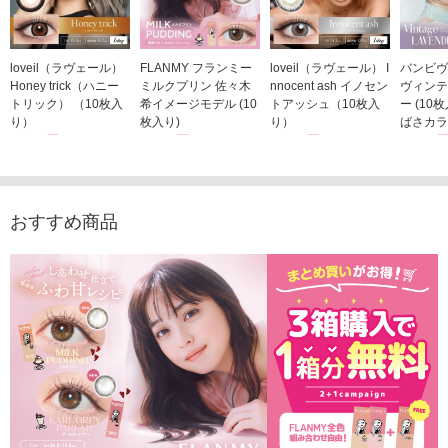
loveil（ラヴェール）
FLANMY フランミー
loveil（ラヴェール） I
バンビヴ
Honey trick（ハニー
ミルクプリン 佐々木
nnocent ash イノセン
ヴィンテ
トリック） （10枚入
希イメージモデル (10
トアッシュ（10枚入
ー (10
り）
枚入り)
り）
ばさカラ
1,760円
1,815円
1,760円
1,848
(税込)
(税込)
(税込)
おすすめ商品