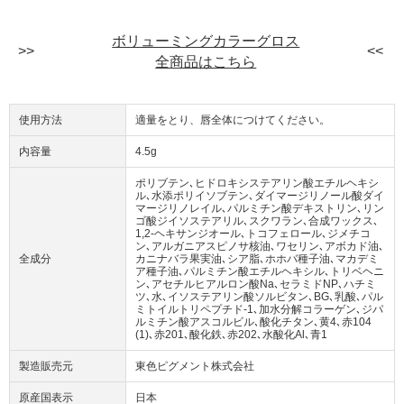
ボリューミングカラーグロス
全商品はこちら
使用方法
適量をとり、唇全体につけてください。
内容量
4.5g
ポリブテン､ヒドロキシステアリン酸エチルヘキシ
ル､水添ポリイソブテン､ダイマージリノール酸ダイ
マージリノレイル､パルミチン酸デキストリン､リン
ゴ酸ジイソステアリル､スクワラン､合成ワックス､
1,2-ヘキサンジオール､トコフェロール､ジメチコ
ン､アルガニアスピノサ核油､ワセリン､アボカド油､
全成分
カニナバラ果実油､シア脂､ホホバ種子油､マカデミ
ア種子油､パルミチン酸エチルヘキシル､トリベヘニ
ン､アセチルヒアルロン酸Na､セラミドNP､ハチミ
ツ､水､イソステアリン酸ソルビタン､BG､乳酸､パル
ミトイルトリペプチド-1､加水分解コラーゲン､ジパ
ルミチン酸アスコルビル､酸化チタン､黄4､赤104
(1)､赤201､酸化鉄､赤202､水酸化Al､青1
製造販売元
東色ピグメント株式会社
原産国表示
日本