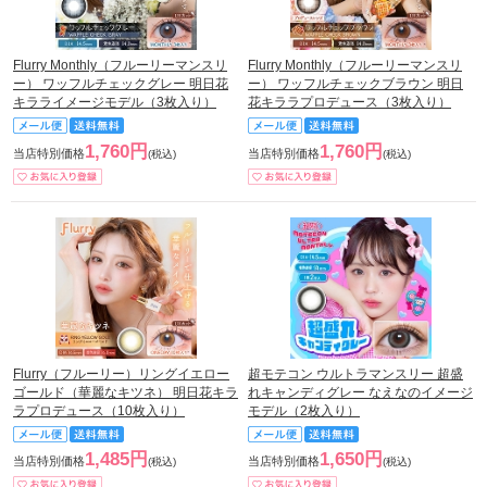
Flurry Monthly（フルーリーマンスリ
Flurry Monthly（フルーリーマンスリ
ー） ワッフルチェックグレー 明日花
ー） ワッフルチェックブラウン 明日
キラライメージモデル（3枚入り）
花キララプロデュース（3枚入り）
1,760円
1,760円
当店特別価格
当店特別価格
(税込)
(税込)
Flurry（フルーリー）リングイエロー
超モテコン ウルトラマンスリー 超盛
ゴールド（華麗なキツネ） 明日花キラ
れキャンディグレー なえなのイメージ
ラプロデュース（10枚入り）
モデル（2枚入り）
1,485円
1,650円
当店特別価格
当店特別価格
(税込)
(税込)