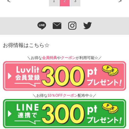
<
>
1
2
3
お得情報はこちら☆
＼お得な
会員特典
や
クーポン
が利用可能☆／
＼お得な
10％OFFクーポン
配布中☆／