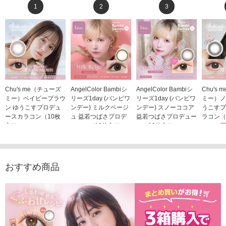
1
2
3
Chu's me（チューズ
AngelColor Bambiシ
AngelColor Bambiシ
Chu's
ミー）ベイビーブラウ
リーズ1day (バンビワ
リーズ1day (バンビワ
ミー）ノ
ン ゆうこすプロデュ
ンデー) ミルクベージ
ンデー) スノーココア
うこすプ
ースカラコン（10枚
ュ 益若つばさプロデ
益若つばさプロデュー
ラコン（
入り）
ュース（10枚入り）
ス（10枚入り）
1,705
1,705円
1,848円
1,848円
(税込)
(税込)
(税込)
おすすめ商品