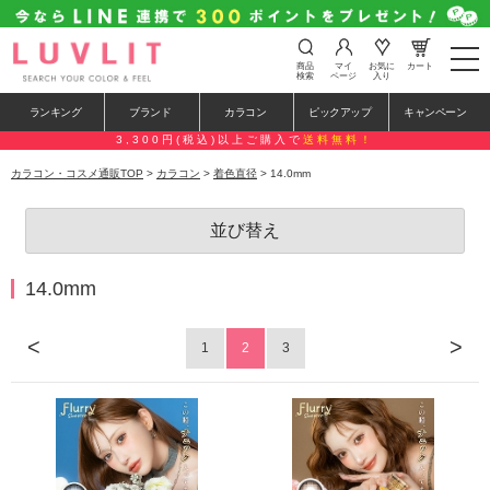
t
商品
マイ
お気に
カート
o
検索
ページ
入り
g
g
ランキング
ブランド
カラコン
ピックアップ
キャンペーン
l
e
3,300円(税込)以上ご購入で
送料無料！
n
a
カラコン・コスメ通販TOP
>
カラコン
>
着色直径
> 14.0mm
v
i
g
並び替え
a
t
i
o
14.0mm
n
<
>
1
2
3