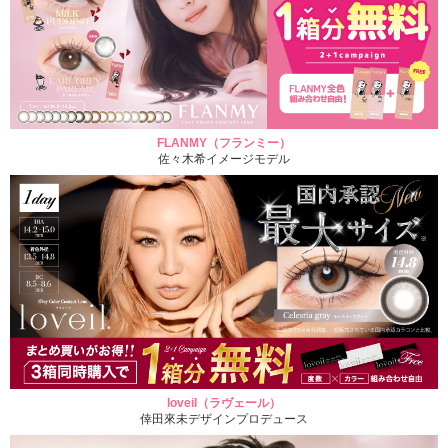
FLANMY（フランミー）
佐々木希イメージモデル
loveil（ラヴェール）
倖田來未デザインプロデュース