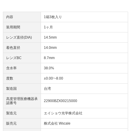
内容
1箱3枚入り
装用期間
1ヶ月
レンズ直径(DIA)
14.5mm
着色直径
14.0mm
レンズBC
8.7mm
含水率
38.0%
度数
±0.00~-8.00
製造国
台湾
高度管理医療機器承
22900BZX00215000
認番号
製造元
エイショウ光学株式会社
販売元
株式会社 Wscale