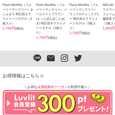
Flurry Monthly（フル
Flurry Monthly（フル
Flurry Monthly（フル
MOLAK
ーリーマンスリー）ま
ーリーマンスリー）パ
ーリーマンスリー）
ラクマン
しゅまろ 明日花キラ
ールライトブラウン
ワッフルチェックグレ
フォーム
ライメージモデル（3
(もっとぽんぽこたぬ
ー 明日花キラライメ
脇咲良プ
枚入り）
き) 明日花キラライメ
ージモデル（3枚入
（2枚入
1,760円
ージモデル（3枚入
り）
1,650
(税込)
り）
1,760円
(税込)
1,760円
(税込)
お得情報はこちら☆
＼お得な
会員特典
や
クーポン
が利用可能☆／