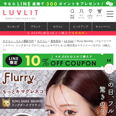
t
商品
マイ
お気に
カート
o
検索
ページ
入り
g
g
ランキング
ブランド
カラコン
ピックアップ
キャンペーン
l
e
3,300円(税込)以上ご購入で
送料無料！
n
a
カラコン・コスメ通販TOP
>
カラコン
>
着色直径
>
14.0mm
> Flurry Monthly（フルーリーマ
v
ンスリー）リングダークブラウン(もっとキマグレネコ) 明日花キラライメージモデル（3枚入
i
り）
g
a
t
i
o
n