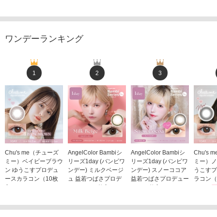
ワンデーランキング
1
2
3
Chu's me（チューズ
AngelColor Bambiシ
AngelColor Bambiシ
Chu's
ミー）ベイビーブラウ
リーズ1day (バンビワ
リーズ1day (バンビワ
ミー）ノ
ン ゆうこすプロデュ
ンデー) ミルクベージ
ンデー) スノーココア
うこすプ
ースカラコン（10枚
ュ 益若つばさプロデ
益若つばさプロデュー
ラコン（
入り）
ュース（10枚入り）
ス（10枚入り）
1,705
1,705円
1,848円
1,848円
(税込)
(税込)
(税込)