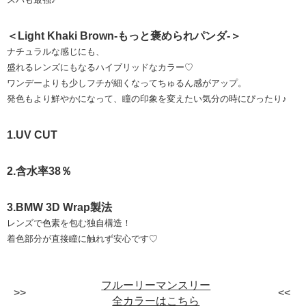
＜Light Khaki Brown-もっと褒められパンダ-＞
ナチュラルな感じにも、
盛れるレンズにもなるハイブリッドなカラー♡
ワンデーよりも少しフチが細くなってちゅるん感がアップ。
発色もより鮮やかになって、瞳の印象を変えたい気分の時にぴったり♪
1.UV CUT
2.含水率38％
3.BMW 3D Wrap製法
レンズで色素を包む独自構造！
着色部分が直接瞳に触れず安心です♡
フルーリーマンスリー
全カラーはこちら