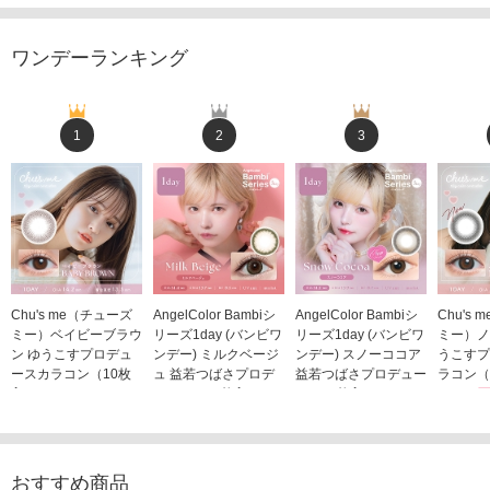
ワンデーランキング
1
2
3
Chu's me（チューズ
AngelColor Bambiシ
AngelColor Bambiシ
Chu's
ミー）ベイビーブラウ
リーズ1day (バンビワ
リーズ1day (バンビワ
ミー）ノ
ン ゆうこすプロデュ
ンデー) ミルクベージ
ンデー) スノーココア
うこすプ
ースカラコン（10枚
ュ 益若つばさプロデ
益若つばさプロデュー
ラコン（
入り）
ュース（10枚入り）
ス（10枚入り）
1,705
1,705円
1,848円
1,848円
(税込)
(税込)
(税込)
おすすめ商品