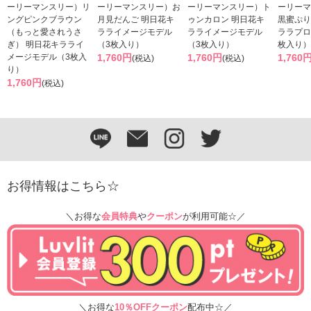
ーリーマンスリー）リ
ーリーマンスリー）お
ーリーマンスリー）ト
ーリーマ
ングピンクブラウン
月見だんご 明日花キ
ゥンカロン 明日花キ
黒蜜ぷり
（もっと愛されうさ
ラライメージモデル
ラライメージモデル
ララプロ
ぎ） 明日花キラライ
（3枚入り）
（3枚入り）
枚入り）
メージモデル（3枚入
1,760円
1,760円
1,760
(税込)
(税込)
り）
1,760円
(税込)
お得情報はこちら☆
＼お得な
会員特典
や
クーポン
が利用可能☆／
＼お得な
10％OFFクーポン
配布中☆／