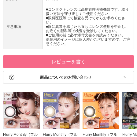
■コンタクトレンズは高度管理医療機器です。取り
扱い方法を守り正しくご使用ください。
■眼科医院等にて検査を受けてからお求めくださ
い。
注意事項
■眼に異常を感じたら直ちにレンズ使用を中止し、
お近くの眼科等で検査を受診してください。
■ご使用の前に必ず添付文書をお読みください。
※装用のイメージは個人差がございますので、ご注
意ください。
レビューを書く
商品についてのお問い合わせ
Flurry Monthly（フル
Flurry Monthly（フル
Flurry Monthly（フル
Flurry 