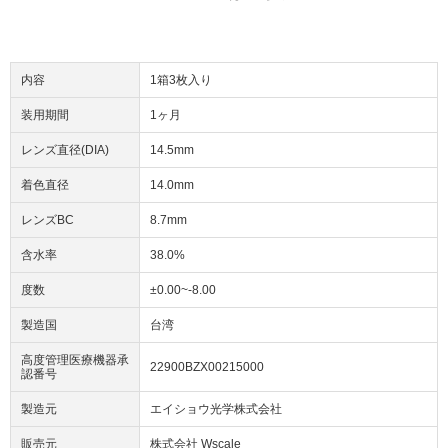
内容
1箱3枚入り
装用期間
1ヶ月
レンズ直径(DIA)
14.5mm
着色直径
14.0mm
レンズBC
8.7mm
含水率
38.0%
度数
±0.00~-8.00
製造国
台湾
高度管理医療機器承
22900BZX00215000
認番号
製造元
エイショウ光学株式会社
販売元
株式会社 Wscale