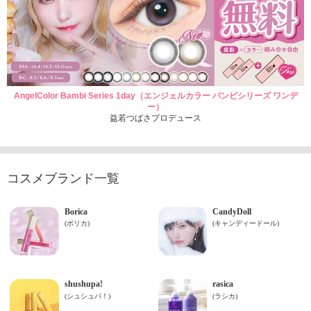
AngelColor Bambi Series 1day（エンジェルカラー バンビシリーズ ワンデ
ー）
益若つばさプロデュース
コスメブランド一覧