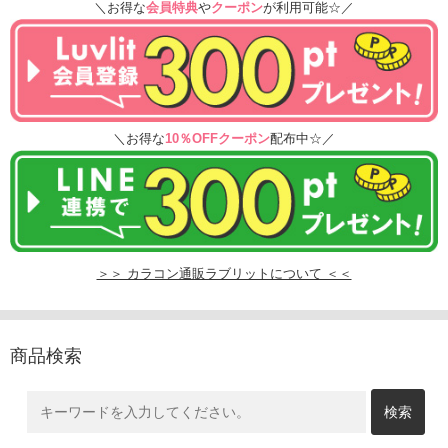
＼お得な
会員特典
や
クーポン
が利用可能☆／
＼お得な
10％OFFクーポン
配布中☆／
＞＞ カラコン通販ラブリットについて ＜＜
商品検索