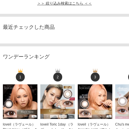
＞＞ 絞り込み検索はこちら ＜＜
最近チェックした商品
ワンデーランキング
1
2
3
loveil（ラヴェール）
loveil Toric 1day （ラ
loveil（ラヴェール）
Chu's