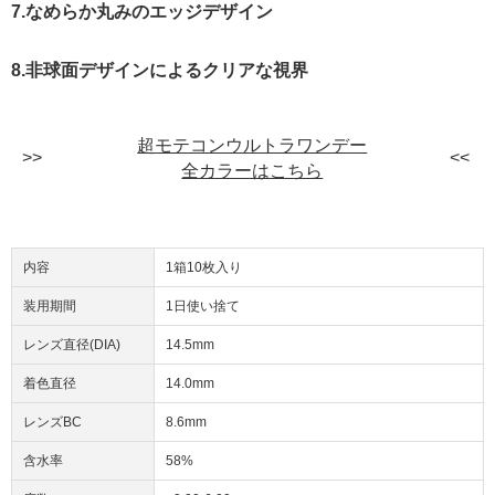
7.なめらか丸みのエッジデザイン
8.非球面デザインによるクリアな視界
超モテコンウルトラワンデー
全カラーはこちら
内容
1箱10枚入り
装用期間
1日使い捨て
レンズ直径(DIA)
14.5mm
着色直径
14.0mm
レンズBC
8.6mm
含水率
58%