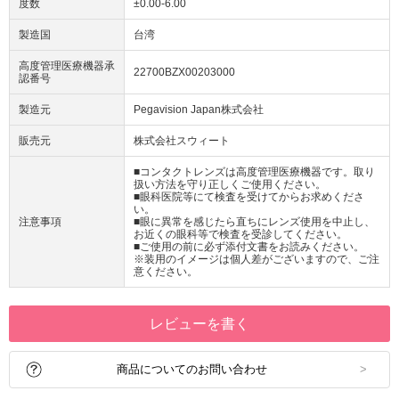
度数
±0.00-6.00
製造国
台湾
高度管理医療機器承
22700BZX00203000
認番号
製造元
Pegavision Japan株式会社
販売元
株式会社スウィート
■コンタクトレンズは高度管理医療機器です。取り
扱い方法を守り正しくご使用ください。
■眼科医院等にて検査を受けてからお求めくださ
い。
注意事項
■眼に異常を感じたら直ちにレンズ使用を中止し、
お近くの眼科等で検査を受診してください。
■ご使用の前に必ず添付文書をお読みください。
※装用のイメージは個人差がございますので、ご注
意ください。
レビューを書く
商品についてのお問い合わせ