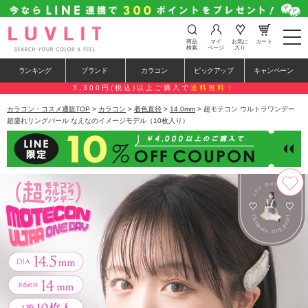
t
商品
マイ
お気に
カート
o
検索
ページ
入り
g
g
ランキング
ブランド
カラコン
ピックアップ
キャンペーン
l
e
3,300円(税込)以上ご購入で
送料無料！
n
a
カラコン・コスメ通販TOP
>
カラコン
>
着色直径
>
14.0mm
> 超モテコン ウルトラワンデー
v
超盛れリングパール なえなのイメージモデル（10枚入り）
i
g
a
t
i
o
n