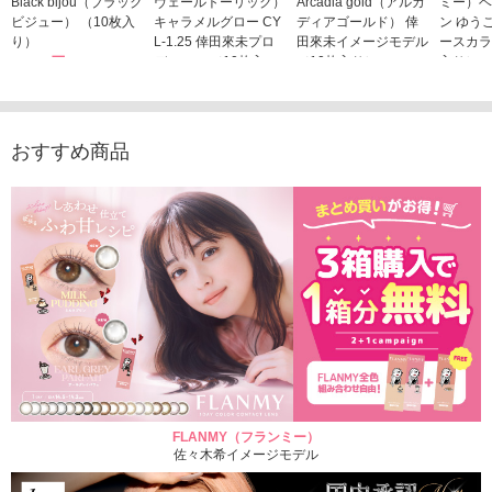
Black bijou（ブラック
ヴェールトーリック）
Arcadia gold（アルカ
ミー）ベ
ビジュー） （10枚入
キャラメルグロー CY
ディアゴールド） 倖
ン ゆう
り）
L-1.25 倖田來未プロ
田來未イメージモデル
ースカラ
1,760円
デュース （10枚入
（10枚入り）
入り）
(税込)
り）
1,760円
1,705
(税込)
1,760円
(税込)
おすすめ商品
FLANMY（フランミー）
佐々木希イメージモデル