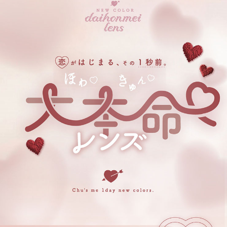
ピーチブラウン【PEACH BROWN】
じゅわっと溶け込む、あざとピンクブラウン
ハニーブラウン【HONEY BEIGE】
透明感があふれだす、儚げラテベージュ。
チョコブラウン【CHOCO BROWN】
ぼかしフチが包み込む、とろけるチョコブラウン
ベイビーブラウン【BABY BROWN】
赤ちゃんのような透明感。ピュアな裸眼系ブラウン。
モイストブラウン【MOIST BROWN】
茶フチがつくる“うるおい”感。甘え上手なちゅるんブラウン
シフォンブラウン【CHIFFON BROWN】
アンニュイな抜け感がポイント。ふわっと色素薄い系ブラウン
ギャップブラウン【GAP BROWN】