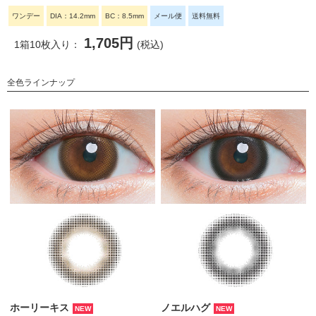
ワンデー
DIA：14.2mm
BC：8.5mm
メール便
送料無料
1,705円
1箱10枚入り：
(税込)
全色ラインナップ
ホーリーキス
ノエルハグ
NEW
NEW