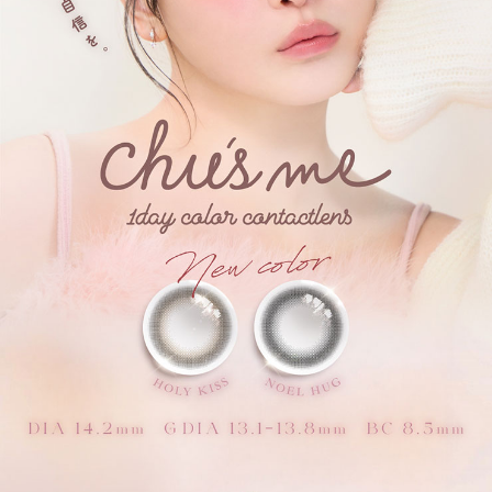
セラムグレー【SERUM GRAY】
じゅわっと瞳にツヤをしのばせる、
うるめきグレー。
ピュアベール【PURE VEIL】
ベールを重ねたような透明感を仕込む、
清純派ブラウン。
グロスブラウン【GLOSS BROWN】
瞳に光が差し込んだようにきらめく、水光ブラウン。
ティアーオリーブ【TEAR OLIVE】
儚く涙目のような瞳を演出する、水光オリーブ。
リリーベージュ【LILY BEIGE】
ときめくようなハッピーオーラをまとう、主役級ベージュ
ムードグレージュ【MOOD GREIGE】
ふんわり色づきうるわしさを際立てる、上品グレージュ