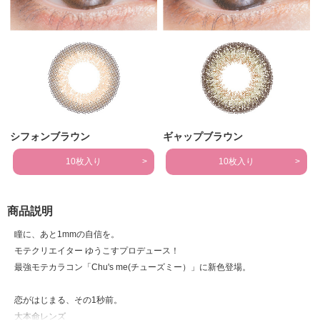
シフォンブラウン
ギャップブラウン
10枚入り
10枚入り
商品説明
瞳に、あと1mmの自信を。
モテクリエイター ゆうこすプロデュース！
最強モテカラコン「Chu's me(チューズミー）」に新色登場。
恋がはじまる、その1秒前。
大本命レンズ