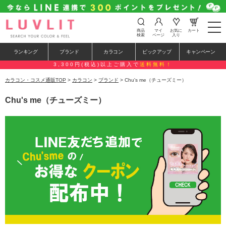
t
商品
マイ
お気に
カート
o
検索
ページ
入り
g
g
ランキング
ブランド
カラコン
ピックアップ
キャンペーン
l
e
3,300円(税込)以上ご購入で
送料無料！
n
a
カラコン・コスメ通販TOP
>
カラコン
>
ブランド
> Chu's me（チューズミー）
v
i
Chu's me（チューズミー）
g
a
t
i
o
n