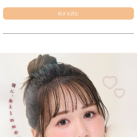
ゆうこす(菅本裕子)とは…？
1994年、福岡県生まれ。「モテクリエイター」という新しい肩書きを作
り、現在はタレント・モデル・SNSアドバイザー・インフルエンサー・You
Tuberとして活躍中。
自身のInstagramやYouTubeチャンネルで紹介するコスメ等が完売するな
ど、その影響力は絶大であり10~20代女性から圧倒的な支持を受けている。
ホーリーキス【HOLY KISS】
目が合った瞬間、想いが伝わる
ときめきブラウン
ノエルハグ【NOEL HUG】
包まれるだけで、心がほどけていく ぬくもりグレー
エッセンスベージュ【ESSENCE BEIGE】
うるおいで満ちたみずみずしさ、
うるめきベージュ。