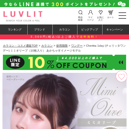
t
商品
マイ
お気に
カート
o
検索
ページ
入り
g
g
ランキング
ブランド
カラコン
ピックアップ
キャンペーン
l
e
3,300円(税込)以上ご購入で
送料無料！
n
a
カラコン・コスメ通販TOP
>
カラコン
>
使用期限
>
ワンデー
> Cheritta 1day (チェリッタワン
v
デー) ミミオリーブ（10枚入り） あかちゃすイメージモデル
i
g
a
t
i
o
n