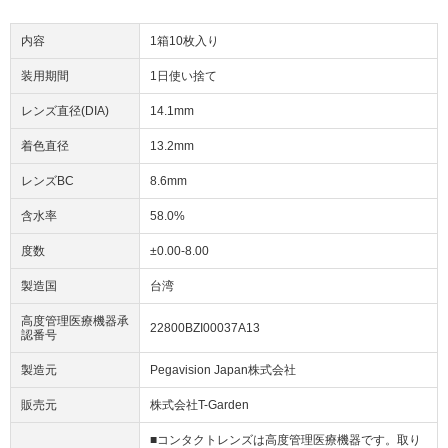
内容
1箱10枚入り
装用期間
1日使い捨て
レンズ直径(DIA)
14.1mm
着色直径
13.2mm
レンズBC
8.6mm
含水率
58.0%
度数
±0.00-8.00
製造国
台湾
高度管理医療機器承
22800BZI00037A13
認番号
製造元
Pegavision Japan株式会社
販売元
株式会社T-Garden
■コンタクトレンズは高度管理医療機器です。取り