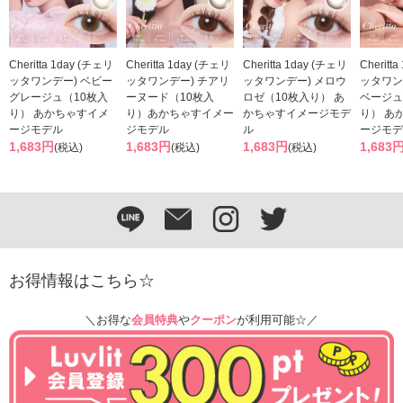
Cheritta 1day (チェリ
Cheritta 1day (チェリ
Cheritta 1day (チェリ
Cheritt
ッタワンデー) ベビー
ッタワンデー) チアリ
ッタワンデー) メロウ
ッタワン
グレージュ（10枚入
ーヌード（10枚入
ロゼ（10枚入り） あ
ベージュ
り） あかちゃすイメ
り）あかちゃすイメー
かちゃすイメージモデ
り） あ
ージモデル
ジモデル
ル
ージモデ
1,683円
1,683円
1,683円
1,683
(税込)
(税込)
(税込)
お得情報はこちら☆
＼お得な
会員特典
や
クーポン
が利用可能☆／