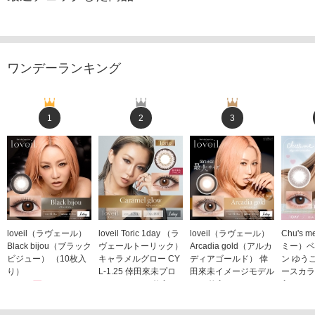
ワンデーランキング
1
2
3
loveil（ラヴェール）
loveil Toric 1day （ラ
loveil（ラヴェール）
Chu's
Black bijou（ブラック
ヴェールトーリック）
Arcadia gold（アルカ
ミー）ベ
ビジュー） （10枚入
キャラメルグロー CY
ディアゴールド） 倖
ン ゆう
り）
L-1.25 倖田來未プロ
田來未イメージモデル
ースカラ
1,760円
デュース （10枚入
（10枚入り）
入り）
(税込)
り）
1,760円
1,705
(税込)
1,760円
(税込)