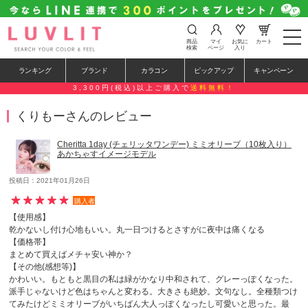
t
商品
マイ
お気に
カート
o
検索
ページ
入り
g
g
ランキング
ブランド
カラコン
ピックアップ
キャンペーン
l
e
3,300円(税込)以上ご購入で
送料無料！
n
a
くりもーさんのレビュー
v
i
g
Cheritta 1day (チェリッタワンデー) ミミオリーブ（10枚入り）
a
あかちゃすイメージモデル
t
i
o
投稿日：2021年01月26日
n
購入者
【使用感】
乾かないし付け心地もいい。丸一日つけるとさすがに夜中は痛くなる
【価格帯】
まとめて買えばメチャ安い神か？
【その他(感想等)】
かわいい。もともと黒目の私は緑がかなり中和されて、グレーっぽくなった。
派手じゃないけど色はちゃんと変わる。大きさも絶妙。文句なし。全種類つけ
てみたけどミミオリーブがいちばん大人っぽくなったし可愛いと思った。最