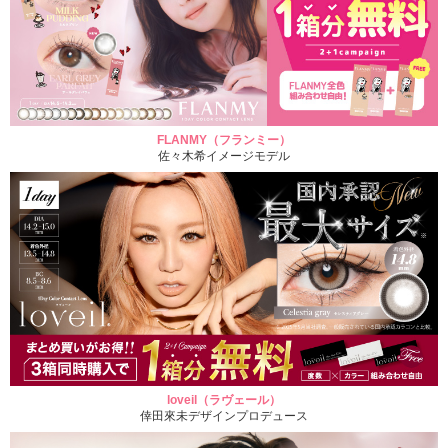
FLANMY（フランミー）
佐々木希イメージモデル
loveil（ラヴェール）
倖田來未デザインプロデュース