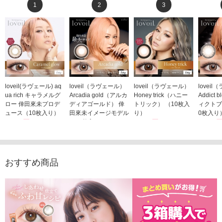
1
2
3
loveil(ラヴェール) aq
loveil（ラヴェール）
loveil（ラヴェール）
lovei
ua rich キャラメルグ
Arcadia gold（アルカ
Honey trick（ハニー
Addict
ロー 倖田來未プロデ
ディアゴールド） 倖
トリック） （10枚入
ィクトブ
ュース（10枚入り）
田來未イメージモデル
り）
0枚入り
1,760円
（10枚入り）
1,760円
1,760
(税込)
(税込)
1,760円
(税込)
おすすめ商品