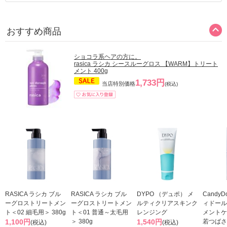
おすすめ商品
ショコラ系ヘアの方に。
rasica ラシカ シースルーグロス 【WARM】トリート
メント 400g
1,733円
当店特別価格
(税込)
RASICA ラシカ ブル
RASICA ラシカ ブル
DYPO （デュポ） メ
Candy
ーグロストリートメン
ーグロストリートメン
ルティクリアスキンク
ィドール
ト＜02 細毛用＞ 380g
ト＜01 普通～太毛用
レンジング
メントケ
1,100円
＞ 380g
1,540円
若つばさ
(税込)
(税込)