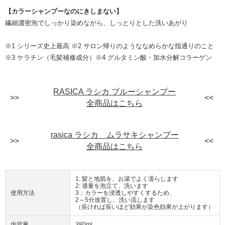
【カラーシャンプーなのにきしまない】
繊細濃密泡でしっかり染めながら、しっとりとした洗いあがり
※1 シリーズ史上最高 ※2 サロン帰りのようななめらかな指通りのこと
※3 ケラチン（毛髪補修成分）※4 グルタミン酸・加水分解コラーゲン
RASICA ラシカ ブルーシャンプー
全商品はこちら
rasica ラシカ ムラサキシャンプー
全商品はこちら
1: 髪と地肌を、お湯でよく濡らします
2: 適量を泡立て、洗います
使用方法
3：カラーを浸透しやすくするため、
2～5分放置し、洗い流します
（長ければ長いほど効果が染色効果が上がります）
内容量
380ml