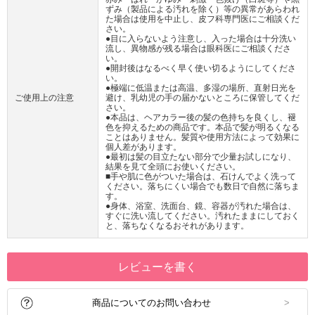
ずみ（製品による汚れを除く）等の異常があらわれ
た場合は使用を中止し、皮フ科専門医にご相談くだ
さい。
●目に入らないよう注意し、入った場合は十分洗い
流し、異物感が残る場合は眼科医にご相談くださ
い。
●開封後はなるべく早く使い切るようにしてくださ
い。
●極端に低温または高温、多湿の場所、直射日光を
ご使用上の注意
避け、乳幼児の手の届かないところに保管してくだ
さい。
●本品は、ヘアカラー後の髪の色持ちを良くし、褪
色を抑えるための商品です。本品で髪が明るくなる
ことはありません。髪質や使用方法によって効果に
個人差があります。
●最初は髪の目立たない部分で少量お試しになり、
結果を見て全頭にお使いください。
■手や肌に色がついた場合は、石けんでよく洗って
ください。落ちにくい場合でも数日で自然に落ちま
す。
●身体、浴室、洗面台、鏡、容器が汚れた場合は、
すぐに洗い流してください。汚れたままにしておく
と、落ちなくなるおそれがあります。
レビューを書く
商品についてのお問い合わせ