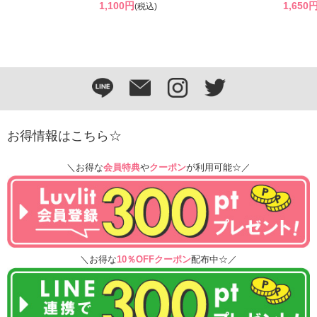
1,100円
1,650
(税込)
お得情報はこちら☆
＼お得な
会員特典
や
クーポン
が利用可能☆／
＼お得な
10％OFFクーポン
配布中☆／