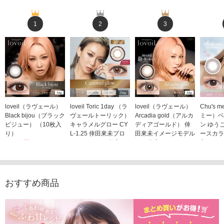
1
2
3
loveil（ラヴェール）
loveil Toric 1day （ラ
loveil（ラヴェール）
Chu's
Black bijou（ブラック
ヴェールトーリック）
Arcadia gold（アルカ
ミー）ベ
ビジュー） （10枚入
キャラメルグロー CY
ディアゴールド） 倖
ン ゆう
り）
L-1.25 倖田來未プロ
田來未イメージモデル
ースカラ
1,760円
デュース （10枚入
（10枚入り）
入り）
(税込)
り）
1,760円
1,705
(税込)
1,760円
(税込)
おすすめ商品