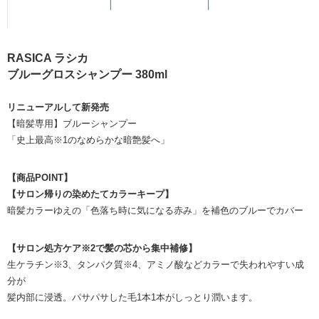
RASICA ラシカ
ブルーグロスシャンプー 380ml
リニューアルして新発売
【暗髪専用】ブルーシャンプー
「史上最高※1のなめらかな暗艶髪へ」
【商品POINT】
【サロン帰りの染めたてカラーキープ】
暗髪カラーゆえの「色落ち時に気になる赤み」を補色のブルーでカバー
【サロン処方ケア※2で髪の芯から集中補修】
生ケラチン※3、タンパク質※4、アミノ酸などカラーで失われやすい成
分が
髪内部に浸透。パサパサした毛1本1本がしっとり潤います。