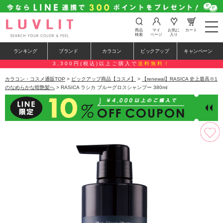
t
商品
マイ
お気に
カート
o
検索
ページ
入り
g
g
ランキング
ブランド
カラコン
ピックアップ
キャンペーン
l
e
3,300円(税込)以上ご購入で
送料無料！
n
a
カラコン・コスメ通販TOP
>
ピックアップ商品【コスメ】
>
【renewal】RASICA 史上最高※1
v
のなめらかな暗艶髪へ
> RASICA ラシカ ブルーグロスシャンプー 380ml
i
g
a
t
i
o
n