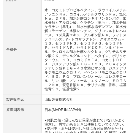
水、コカミドプロピルベタイン、ラウロイルメチル
アラニンＮａ、ココイルメチルタウリンＮａ、塩化
Ｎａ、ＤＰＧ、加水分解コンキオリンタンパク、加
水分解ヒアルロン酸、ケラチン（羊毛）、加水分解
ケラチン（羊毛）、加水分解水添デンプン、加水分
解コラーゲン、水添レシチン、グリコシルトレハロ
ース、ユズ果実エキス、アルギン酸Ｎａ、フィトス
テロールズ、γ－ドコサラクトン、クオタニウム－
３３、セラミドＮＧ、セラミドＡＧ、セラミドＮ
Ｐ、セラミドＡＰ、セラミドＥＯＰ、ソルビトー
全成分
ル、ラウロイル加水分解シルクＮａ、グリチルリチ
ン酸２Ｋ、デシルグルコシド、ベタイン、ポリクオ
タニウム－１０、コカミドＭＥＡ、コカミドＤＥ
Ａ、ジステアリン酸ＰＥＧ－１５０、ＰＣＡイソス
テアリン酸ＰＥＧ－４０水添ヒマシ油、ジステアリ
ルジモニウムクロリド、ベヘントリモニウムクロリ
ド、ＢＧ、ＰＧ、プロパンジオール、コレステロー
ル、リンゴ酸、メントール、エタノール、ＥＤＴＡ
－２Ｎａ、安息香酸Ｎａ、サリチル酸、香料、塩基
性青９９、塩基性紫２
製造販売元
山田製薬株式会社
原産国表示
日本(MADE IN JAPAN)
●お肌に傷・湿しんなど異常が生じていないかよく
注意し、異常があるときは使用しないでください。
●使用中（または使用した肌に直射日光があたり）
赤み・はれ・かゆみ・刺激・色抜け（白斑等）や黒