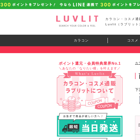
カラコン・コスメ通
Luvlit（ラブリット
カラコン
コスメ
ポイント還元・会員特典業界No.1
カ
＼あなたの「なりたい瞳」を叶えます／
下