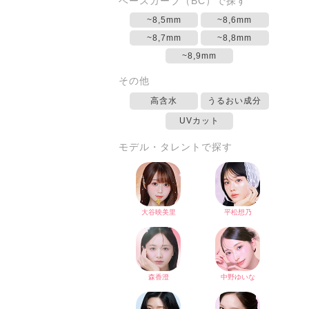
ベースカーブ（BC）で探す
~8,5mm
~8,6mm
~8,7mm
~8,8mm
~8,9mm
その他
高含水
うるおい成分
UVカット
モデル・タレントで探す