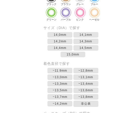
ブラック
ブラウン
グレー
ブルー
グリーン
パープル
ピンク
ヘーゼル
サイズ（DIA）で探す
14,0mm
14,1mm
14,2mm
14,3mm
14,4mm
14,5mm
15,0mm
着色直径で探す
~11.9mm
~12,8mm
~13,0mm
~13,1mm
~13,3mm
~13,4mm
~13,5mm
~13,6mm
~13,7mm
~13,8mm
~14,2mm
非公表