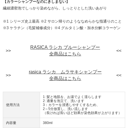
【カラーシャンプーなのにきしまない】
繊細濃密泡でしっかり染めながら、しっとりとした洗いあがり
※1 シリーズ史上最高 ※2 サロン帰りのようななめらかな指通りのこと
※3 ケラチン（毛髪補修成分）※4 グルタミン酸・加水分解コラーゲン
RASICA ラシカ ブルーシャンプー
全商品はこちら
rasica ラシカ ムラサキシャンプー
全商品はこちら
1: 髪と地肌を、お湯でよく濡らします
2: 適量を泡立て、洗います
使用方法
3：カラーを浸透しやすくするため、
2～5分放置し、洗い流します
（長ければ長いほど効果が染色効果が上がります）
内容量
380ml