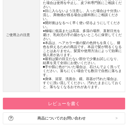
た場合は使用を中止し、皮フ科専門医にご相談くだ
さい。
●目に入らないよう注意し、入った場合は十分洗い
流し、異物感が残る場合は眼科医にご相談くださ
い。
●開封後はなるべく早く使い切るようにしてくださ
い。
●極端に低温または高温、多湿の場所、直射日光を
ご使用上の注意
避け、乳幼児の手の届かないところに保管してくだ
さい。
●本品は、ヘアカラー後の髪の色持ちを良くし、褪
色を抑えるための商品です。本品で髪が明るくなる
ことはありません。髪質や使用方法によって効果に
個人差があります。
●最初は髪の目立たない部分で少量お試しになり、
結果を見て全頭にお使いください。
■手や肌に色がついた場合は、石けんでよく洗って
ください。落ちにくい場合でも数日で自然に落ちま
す。
●身体、浴室、洗面台、鏡、容器が汚れた場合は、
すぐに洗い流してください。汚れたままにしておく
と、落ちなくなるおそれがあります。
レビューを書く
商品についてのお問い合わせ