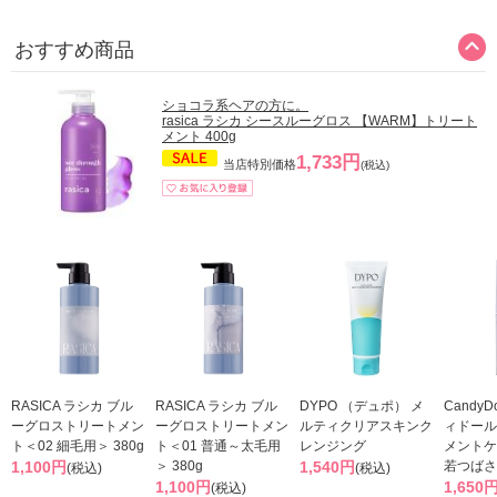
おすすめ商品
ショコラ系ヘアの方に。
rasica ラシカ シースルーグロス 【WARM】トリート
メント 400g
1,733円
当店特別価格
(税込)
RASICA ラシカ ブル
RASICA ラシカ ブル
DYPO （デュポ） メ
Candy
ーグロストリートメン
ーグロストリートメン
ルティクリアスキンク
ィドール
ト＜02 細毛用＞ 380g
ト＜01 普通～太毛用
レンジング
メントケ
1,100円
＞ 380g
1,540円
若つばさ
(税込)
(税込)
1,100円
1,650
(税込)