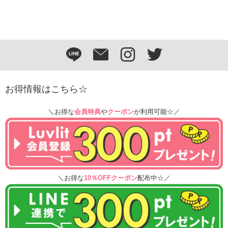
お得情報はこちら☆
＼お得な
会員特典
や
クーポン
が利用可能☆／
＼お得な
10％OFFクーポン
配布中☆／