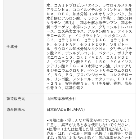
水、コカミドプロピルベタイン、ラウロイルメチル
アラニンＮａ、ココイルメチルタウリンＮａ、塩化
Ｎａ、ＤＰＧ、加水分解コンキオリンタンパク、加
水分解ヒアルロン酸、ケラチン（羊毛）、加水分解
ケラチン（羊毛）、加水分解水添デンプン、加水分
解コラーゲン、水添レシチン、グリコシルトレハロ
ース、ユズ果実エキス、アルギン酸Ｎａ、フィトス
テロールズ、γ－ドコサラクトン、クオタニウム－
３３、セラミドＮＧ、セラミドＡＧ、セラミドＮ
Ｐ、セラミドＡＰ、セラミドＥＯＰ、ソルビトー
全成分
ル、ラウロイル加水分解シルクＮａ、グリチルリチ
ン酸２Ｋ、デシルグルコシド、ベタイン、ポリクオ
タニウム－１０、コカミドＭＥＡ、コカミドＤＥ
Ａ、ジステアリン酸ＰＥＧ－１５０、ＰＣＡイソス
テアリン酸ＰＥＧ－４０水添ヒマシ油、ジステアリ
ルジモニウムクロリド、ベヘントリモニウムクロリ
ド、ＢＧ、ＰＧ、プロパンジオール、コレステロー
ル、リンゴ酸、メントール、エタノール、ＥＤＴＡ
－２Ｎａ、安息香酸Ｎａ、サリチル酸、香料、塩基
性青９９、塩基性紫２
製造販売元
山田製薬株式会社
原産国表示
日本(MADE IN JAPAN)
●お肌に傷・湿しんなど異常が生じていないかよく
注意し、異常があるときは使用しないでください。
●使用中（または使用した肌に直射日光があたり）
赤み・はれ・かゆみ・刺激・色抜け（白斑等）や黒
ずみ（製品による汚れを除く）等の異常があらわれ