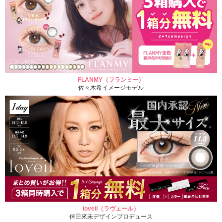
FLANMY（フランミー）
佐々木希イメージモデル
loveil（ラヴェール）
倖田來未デザインプロデュース