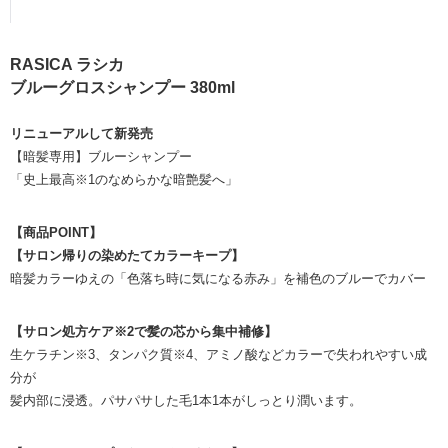
RASICA ラシカ
ブルーグロスシャンプー 380ml
リニューアルして新発売
【暗髪専用】ブルーシャンプー
「史上最高※1のなめらかな暗艶髪へ」
【商品POINT】
【サロン帰りの染めたてカラーキープ】
暗髪カラーゆえの「色落ち時に気になる赤み」を補色のブルーでカバー
【サロン処方ケア※2で髪の芯から集中補修】
生ケラチン※3、タンパク質※4、アミノ酸などカラーで失われやすい成
分が
髪内部に浸透。パサパサした毛1本1本がしっとり潤います。