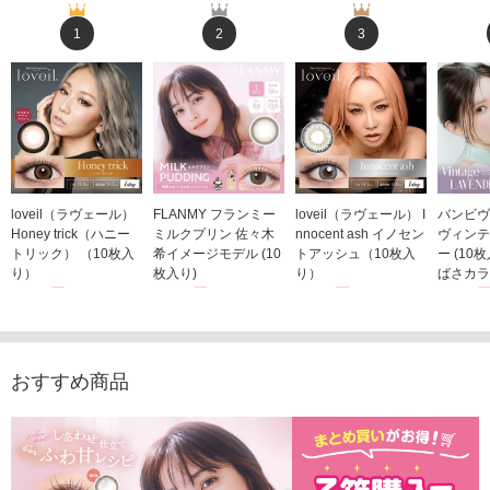
1
2
3
loveil（ラヴェール）
FLANMY フランミー
loveil（ラヴェール） I
バンビヴ
Honey trick（ハニー
ミルクプリン 佐々木
nnocent ash イノセン
ヴィンテ
トリック） （10枚入
希イメージモデル (10
トアッシュ（10枚入
ー (10
り）
枚入り)
り）
ばさカラ
1,760円
1,815円
1,760円
1,848
(税込)
(税込)
(税込)
おすすめ商品