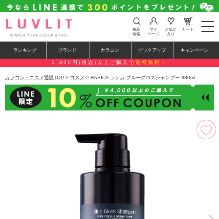
t
商品
マイ
お気に
カート
o
検索
ページ
入り
g
g
ランキング
ブランド
カラコン
ピックアップ
キャンペーン
l
e
3,300円(税込)以上ご購入で
送料無料！
n
a
カラコン・コスメ通販TOP
>
コスメ
> RASICA ラシカ ブルーグロスシャンプー 380ml
v
i
g
a
t
i
o
n