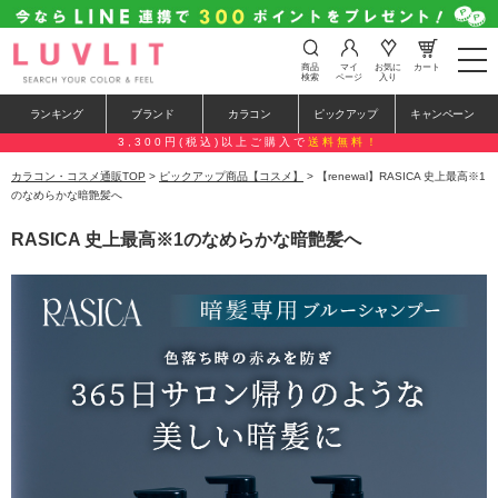
t
商品
マイ
お気に
カート
o
検索
ページ
入り
g
g
ランキング
ブランド
カラコン
ピックアップ
キャンペーン
l
e
3,300円(税込)以上ご購入で
送料無料！
n
a
カラコン・コスメ通販TOP
>
ピックアップ商品【コスメ】
> 【renewal】RASICA 史上最高※1
v
のなめらかな暗艶髪へ
i
g
RASICA 史上最高※1のなめらかな暗艶髪へ
a
t
i
o
n