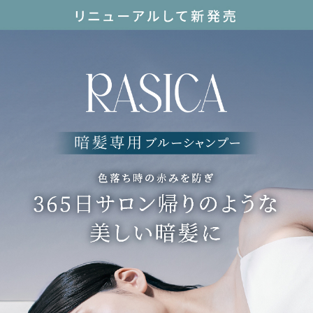
暗髪カラーゆえの「色落ち時に気になる赤み」を補色のブルーでカバー
2.サロン処方ケア※2で髪の芯から集中補修
生ケラチン※3、タンパク質※4、アミノ酸などカラーで失われやすい成分
が
髪内部に浸透。パサパサした毛1本1本がしっとり潤います。
3.カラーシャンプーなのにきしまない
繊細濃密泡でしっかり染めながら、しっとりとした洗いあがり
＜ブルーグロストリートメント＞
1.サロン帰りの染めたてカラーキープ
暗髪カラーゆえの「色落ち時に気になる赤み」を補色のブルーでカバー
2.グロスコーティング処方で、なめらかなツヤ髪へ
髪表面だけではなく内部補修も叶える処方に進化
暗髪が映える美しいツヤを叶えます
3.サロン処方ケア※2で髪の芯から集中補修
生ケラチン※3、タンパク質※4、アミノ酸などカラーで失われやすい成分