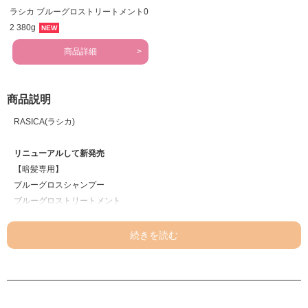
ラシカ ブルーグロストリートメント0
2 380g
NEW
商品詳細
商品説明
RASICA(ラシカ)
リニューアルして新発売
【暗髪専用】
ブルーグロスシャンプー
ブルーグロストリートメント
「史上最高※1のなめらかな暗艶髪へ」
【商品POINT】
＜ブルーグロスシャンプー＞
1.サロン帰りの染めたてカラーキープ