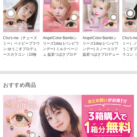
Chu's me（チューズ
AngelColor Bambiシ
AngelColor Bambiシ
Chu's
ミー）ベイビーブラウ
リーズ1day (バンビワ
リーズ1day (バンビワ
ミー）ノ
ン ゆうこすプロデュ
ンデー) ミルクベージ
ンデー) スノーココア
うこすプ
ースカラコン（10枚
ュ 益若つばさプロデ
益若つばさプロデュー
ラコン（
入り）
ュース（10枚入り）
ス（10枚入り）
1,705
1,705円
1,848円
1,848円
(税込)
(税込)
(税込)
おすすめ商品