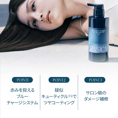
が
髪内部に浸透。パサパサした毛1本1本がしっとり潤います。
髪質別悩みで選べるトリートメント
01〈普通～太い髪用〉広がり＆ごわつき悩みを解決
02〈細い髪用〉乾燥しやすい＆絡まり悩みを解決
※1 シリーズ史上最高 ※2 サロン帰りのようななめらかな指通りのこと
※3 ケラチン（毛髪補修成分）※4 グルタミン酸・加水分解コラーゲン