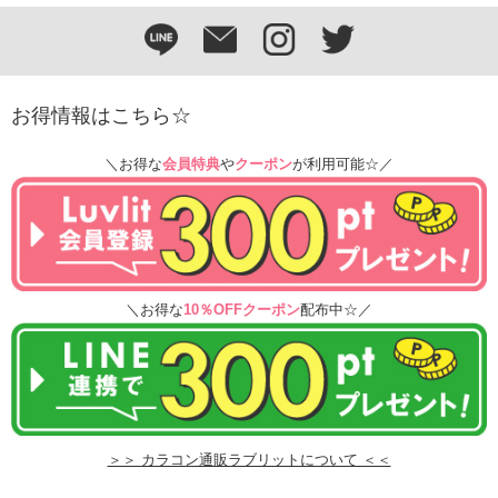
お得情報はこちら☆
＼お得な
会員特典
や
クーポン
が利用可能☆／
＼お得な
10％OFFクーポン
配布中☆／
＞＞ カラコン通販ラブリットについて ＜＜