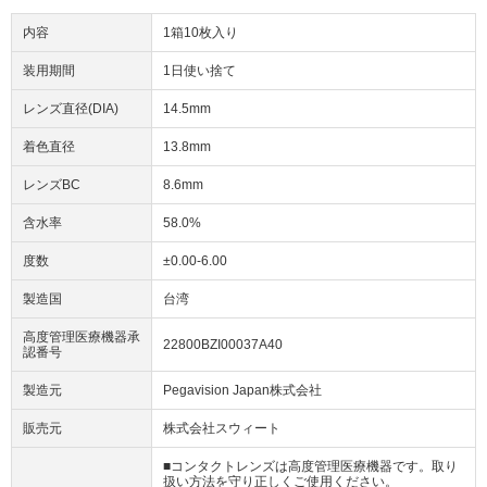
内容
1箱10枚入り
装用期間
1日使い捨て
レンズ直径(DIA)
14.5mm
着色直径
13.8mm
レンズBC
8.6mm
含水率
58.0%
度数
±0.00-6.00
製造国
台湾
高度管理医療機器承
22800BZI00037A40
認番号
製造元
Pegavision Japan株式会社
販売元
株式会社スウィート
■コンタクトレンズは高度管理医療機器です。取り
扱い方法を守り正しくご使用ください。