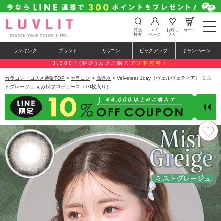
t
商品
マイ
お気に
カート
o
検索
ページ
入り
g
g
ランキング
ブランド
カラコン
ピックアップ
キャンペーン
l
e
3,300円(税込)以上ご購入で
送料無料！
n
a
カラコン・コスメ通販TOP
>
カラコン
>
高含水
> Velvetear 1day（ヴェルヴェティア） ミス
v
トグレージュ えみ姉プロデュース（10枚入り）
i
g
a
t
i
o
n