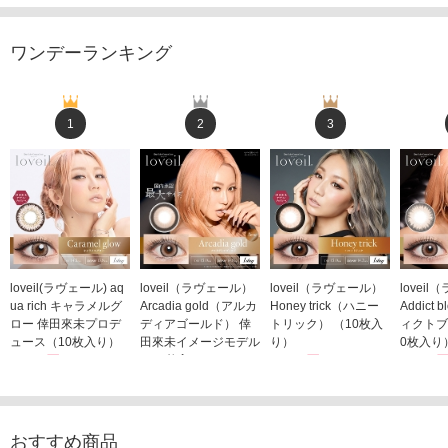
ワンデーランキング
1
2
3
loveil(ラヴェール) aq
loveil（ラヴェール）
loveil（ラヴェール）
lovei
ua rich キャラメルグ
Arcadia gold（アルカ
Honey trick（ハニー
Addict
ロー 倖田來未プロデ
ディアゴールド） 倖
トリック） （10枚入
ィクトブ
ュース（10枚入り）
田來未イメージモデル
り）
0枚入り
1,760円
（10枚入り）
1,760円
1,760
(税込)
(税込)
1,760円
(税込)
おすすめ商品