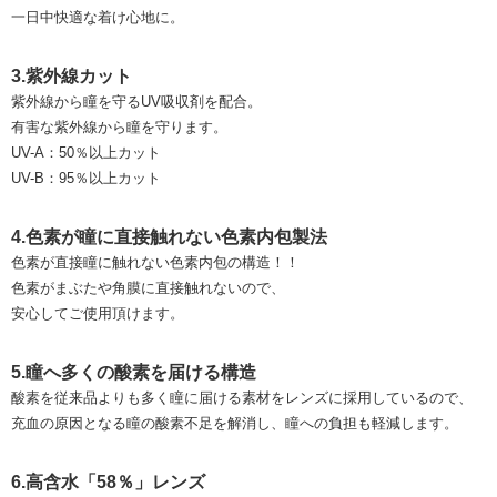
一日中快適な着け心地に。
3.紫外線カット
紫外線から瞳を守るUV吸収剤を配合。
有害な紫外線から瞳を守ります。
UV-A：50％以上カット
UV-B：95％以上カット
4.色素が瞳に直接触れない色素内包製法
色素が直接瞳に触れない色素内包の構造！！
色素がまぶたや角膜に直接触れないので、
安心してご使用頂けます。
5.瞳へ多くの酸素を届ける構造
酸素を従来品よりも多く瞳に届ける素材をレンズに採用しているので、
充血の原因となる瞳の酸素不足を解消し、瞳への負担も軽減します。
6.高含水「58％」レンズ