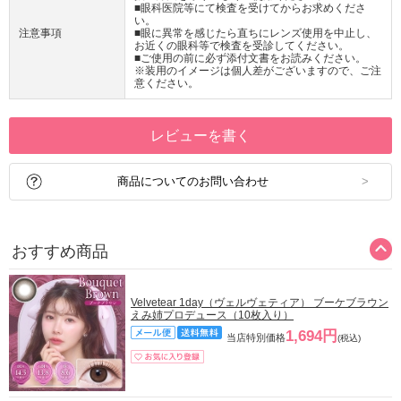
■眼科医院等にて検査を受けてからお求めくださ
い。
注意事項
■眼に異常を感じたら直ちにレンズ使用を中止し、
お近くの眼科等で検査を受診してください。
■ご使用の前に必ず添付文書をお読みください。
※装用のイメージは個人差がございますので、ご注
意ください。
レビューを書く
商品についてのお問い合わせ
おすすめ商品
Velvetear 1day（ヴェルヴェティア） ブーケブラウン
えみ姉プロデュース（10枚入り）
1,694円
当店特別価格
(税込)