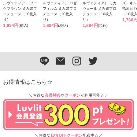
ルヴェティア） ブー
ルヴェティア） ロゼ
ルヴェティア） モカ
ズ）キャ
ケブラウン えみ姉プ
フィルム えみ姉プロ
ヴェール えみ姉プロ
指原莉乃
ロデュース（10枚入
デュース（10枚入
デュース（10枚入
（10枚
り）
り）
り）
1,760
1,694円
1,694円
1,694円
(税込)
(税込)
(税込)
お得情報はこちら☆
＼お得な
会員特典
や
クーポン
が利用可能☆／
＼お得な
10％OFFクーポン
配布中☆／