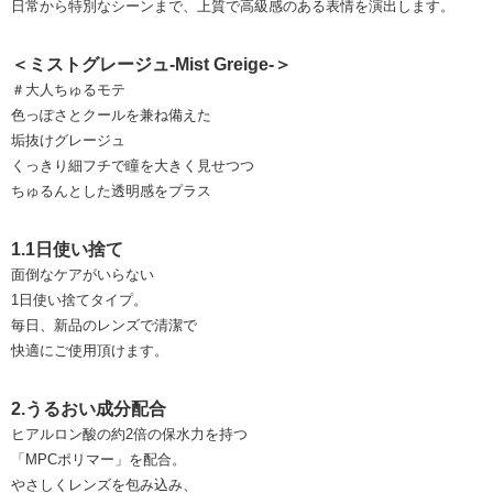
日常から特別なシーンまで、上質で高級感のある表情を演出します。
＜ミストグレージュ-Mist Greige-＞
＃大人ちゅるモテ
色っぽさとクールを兼ね備えた
垢抜けグレージュ
くっきり細フチで瞳を大きく見せつつ
ちゅるんとした透明感をプラス
1.1日使い捨て
面倒なケアがいらない
1日使い捨てタイプ。
毎日、新品のレンズで清潔で
快適にご使用頂けます。
2.うるおい成分配合
ヒアルロン酸の約2倍の保水力を持つ
「MPCポリマー」を配合。
やさしくレンズを包み込み、