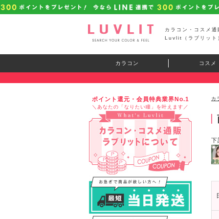
カラコン・コスメ通
Luvlit（ラブリット
カラコン
コスメ
ポイント還元・会員特典業界No.1
カ
＼あなたの「なりたい瞳」を叶えます／
下