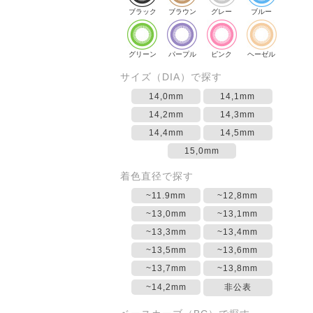
ブラック
ブラウン
グレー
ブルー
グリーン
パープル
ピンク
ヘーゼル
サイズ（DIA）で探す
14,0mm
14,1mm
14,2mm
14,3mm
14,4mm
14,5mm
15,0mm
着色直径で探す
~11.9mm
~12,8mm
~13,0mm
~13,1mm
~13,3mm
~13,4mm
~13,5mm
~13,6mm
~13,7mm
~13,8mm
~14,2mm
非公表