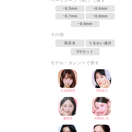
ベースカーブ（BC）で探す
~8,5mm
~8,6mm
~8,7mm
~8,8mm
~8,9mm
その他
高含水
うるおい成分
UVカット
モデル・タレントで探す