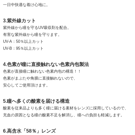
一日中快適な着け心地に。
3.紫外線カット
紫外線から瞳を守るUV吸収剤を配合。
有害な紫外線から瞳を守ります。
UV-A：50％以上カット
UV-B：95％以上カット
4.色素が瞳に直接触れない色素内包製法
色素が直接瞳に触れない色素内包の構造！！
色素がまぶたや角膜に直接触れないので、
安心してご使用頂けます。
5.瞳へ多くの酸素を届ける構造
酸素を従来品よりも多く瞳に届ける素材をレンズに採用しているので、
充血の原因となる瞳の酸素不足を解消し、瞳への負担も軽減します。
6.高含水「58％」レンズ