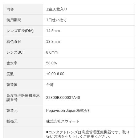
内容
1箱10枚入り
装用期間
1日使い捨て
レンズ直径(DIA)
14.5mm
着色直径
13.8mm
レンズBC
8.6mm
含水率
58.0%
度数
±0.00-6.00
製造国
台湾
高度管理医療機器承
22800BZI00037A40
認番号
製造元
Pegavision Japan株式会社
販売元
株式会社スウィート
■コンタクトレンズは高度管理医療機器です。取り
扱い方法を守り正しくご使用ください。