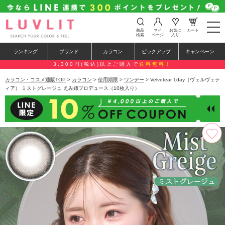
t
商品
マイ
お気に
カート
o
検索
ページ
入り
g
g
ランキング
ブランド
カラコン
ピックアップ
キャンペーン
l
e
3,300円(税込)以上ご購入で
送料無料！
n
a
カラコン・コスメ通販TOP
>
カラコン
>
使用期限
>
ワンデー
> Velvetear 1day（ヴェルヴェテ
v
ィア） ミストグレージュ えみ姉プロデュース（10枚入り）
i
g
a
t
i
o
n