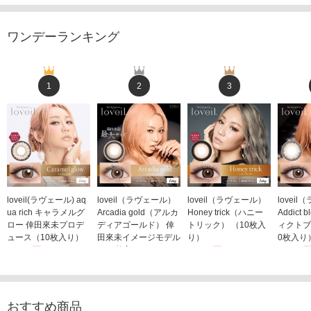
ワンデーランキング
1
2
3
loveil(ラヴェール) aq
loveil（ラヴェール）
loveil（ラヴェール）
lovei
ua rich キャラメルグ
Arcadia gold（アルカ
Honey trick（ハニー
Addict
ロー 倖田來未プロデ
ディアゴールド） 倖
トリック） （10枚入
ィクトブ
ュース（10枚入り）
田來未イメージモデル
り）
0枚入り
1,760円
（10枚入り）
1,760円
1,760
(税込)
(税込)
1,760円
(税込)
おすすめ商品