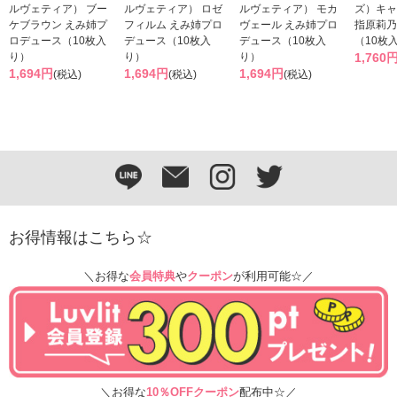
ルヴェティア） ブー
ルヴェティア） ロゼ
ルヴェティア） モカ
ズ）キャ
ケブラウン えみ姉プ
フィルム えみ姉プロ
ヴェール えみ姉プロ
指原莉乃
ロデュース（10枚入
デュース（10枚入
デュース（10枚入
（10枚
り）
り）
り）
1,760
1,694円
1,694円
1,694円
(税込)
(税込)
(税込)
お得情報はこちら☆
＼お得な
会員特典
や
クーポン
が利用可能☆／
＼お得な
10％OFFクーポン
配布中☆／