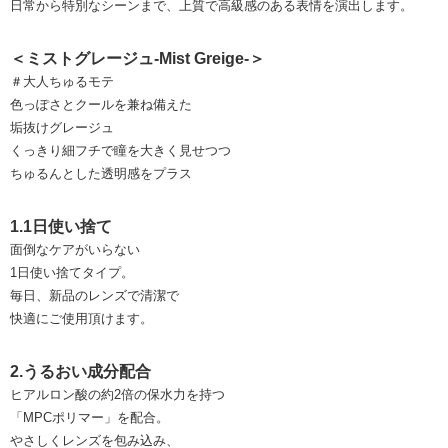
日常から特別なシーンまで、上質で高級感のある表情を演出します。
＜ミストグレージュ-Mist Greige-＞
＃大人ちゅるモテ
色っぽさとクールを兼ね備えた
垢抜けグレージュ
くっきり細フチで瞳を大きく見せつつ
ちゅるんとした透明感をプラス
1.1日使い捨て
面倒なケアがいらない
1日使い捨てタイプ。
毎日、新品のレンズで清潔で
快適にご使用頂けます。
2.うるおい成分配合
ヒアルロン酸の約2倍の保水力を持つ
「MPCポリマー」を配合。
やさしくレンズを包み込み、