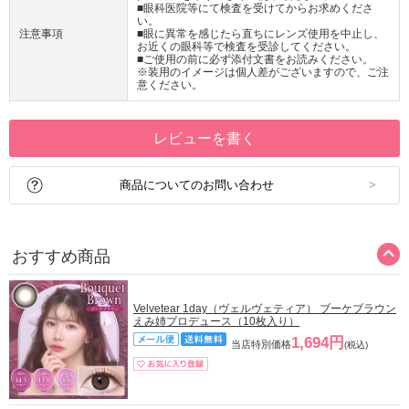
■眼科医院等にて検査を受けてからお求めくださ
い。
注意事項
■眼に異常を感じたら直ちにレンズ使用を中止し、
お近くの眼科等で検査を受診してください。
■ご使用の前に必ず添付文書をお読みください。
※装用のイメージは個人差がございますので、ご注
意ください。
レビューを書く
商品についてのお問い合わせ
おすすめ商品
Velvetear 1day（ヴェルヴェティア） ブーケブラウン
えみ姉プロデュース（10枚入り）
1,694円
当店特別価格
(税込)