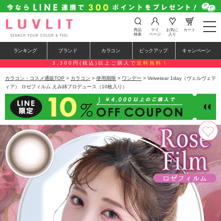
t
商品
マイ
お気に
カート
o
検索
ページ
入り
g
g
ランキング
ブランド
カラコン
ピックアップ
キャンペーン
l
e
3,300円(税込)以上ご購入で
送料無料！
n
a
カラコン・コスメ通販TOP
>
カラコン
>
使用期限
>
ワンデー
> Velvetear 1day（ヴェルヴェテ
v
ィア） ロゼフィルム えみ姉プロデュース（10枚入り）
i
g
a
t
i
o
n