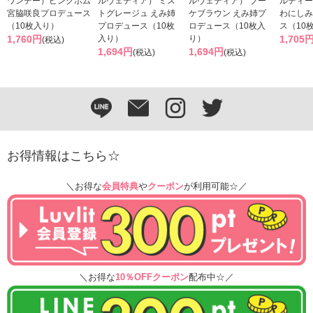
ワンデー）ピンクボム
ルヴェティア） ミス
ルヴェティア） ブー
ルティー
宮脇咲良プロデュース
トグレージュ えみ姉
ケブラウン えみ姉プ
わにしみ
（10枚入り）
プロデュース（10枚
ロデュース（10枚入
ス（10
1,760円
入り）
り）
1,705
(税込)
1,694円
1,694円
(税込)
(税込)
お得情報はこちら☆
＼お得な
会員特典
や
クーポン
が利用可能☆／
＼お得な
10％OFFクーポン
配布中☆／