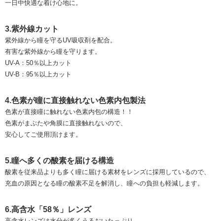
一日中快適な着け心地に。
3.紫外線カット
紫外線から瞳を守るUV吸収剤を配合。
有害な紫外線から瞳を守ります。
UV-A：50％以上カット
UV-B：95％以上カット
4.色素が瞳に直接触れない色素内包製法
色素が直接瞳に触れない色素内包の構造！！
色素がまぶたや角膜に直接触れないので、
安心してご使用頂けます。
5.瞳へ多くの酸素を届ける構造
酸素を従来品よりも多く瞳に届ける素材をレンズに採用しているので、
充血の原因となる瞳の酸素不足を解消し、瞳への負担も軽減します。
6.高含水「58％」レンズ
高含水レンズは水分が多くうるおいたっぷり。