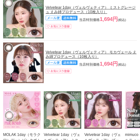
Velvetear 1day（ヴェルヴェティア） ミストグレージ
ュ えみ姉プロデュース（10枚入り）
1,694円
当店特別価格
(税込)
Velvetear 1day（ヴェルヴェティア） モカヴェール え
み姉プロデュース（10枚入り）
1,694円
当店特別価格
(税込)
MOLAK 1day（モラク
Velvetear 1day（ヴェ
Velvetear 1day（ヴェ
mimuc