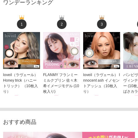
ワンデーランキング
1
2
3
loveil（ラヴェール）
FLANMY フランミー
loveil（ラヴェール） I
バンビヴ
Honey trick（ハニー
ミルクプリン 佐々木
nnocent ash イノセン
ヴィンテ
トリック） （10枚入
希イメージモデル (10
トアッシュ（10枚入
ー (10
り）
枚入り)
り）
ばさカラ
1,760円
1,815円
1,760円
1,848
(税込)
(税込)
(税込)
おすすめ商品