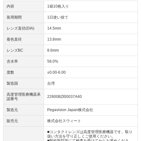
内容
1箱10枚入り
装用期間
1日使い捨て
レンズ直径(DIA)
14.5mm
着色直径
13.8mm
レンズBC
8.6mm
含水率
58.0%
度数
±0.00-6.00
製造国
台湾
高度管理医療機器承
22800BZI00037A40
認番号
製造元
Pegavision Japan株式会社
販売元
株式会社スウィート
■コンタクトレンズは高度管理医療機器です。取り
扱い方法を守り正しくご使用ください。
■眼科医院等にて検査を受けてからお求めくださ