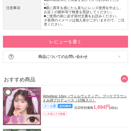
い。
注意事項
■眼に異常を感じたら直ちにレンズ使用を中止し、
お近くの眼科等で検査を受診してください。
■ご使用の前に必ず添付文書をお読みください。
※装用のイメージは個人差がございますので、ご注
意ください。
レビューを書く
商品についてのお問い合わせ
おすすめ商品
Velvetear 1day（ヴェルヴェティア） ブーケブラウン
えみ姉プロデュース（10枚入り）
1,694円
当店特別価格
(税込)