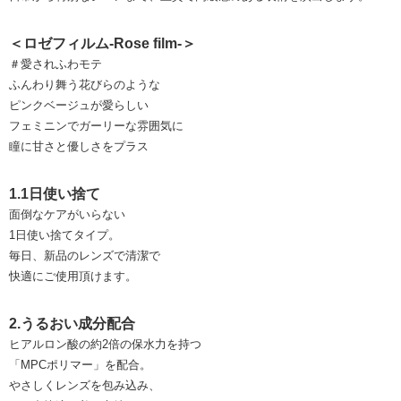
＜ロゼフィルム-Rose film-＞
＃愛されふわモテ
ふんわり舞う花びらのような
ピンクベージュが愛らしい
フェミニンでガーリーな雰囲気に
瞳に甘さと優しさをプラス
1.1日使い捨て
面倒なケアがいらない
1日使い捨てタイプ。
毎日、新品のレンズで清潔で
快適にご使用頂けます。
2.うるおい成分配合
ヒアルロン酸の約2倍の保水力を持つ
「MPCポリマー」を配合。
やさしくレンズを包み込み、