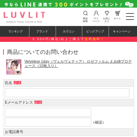
t
商品
マイ
お気に
カート
o
検索
ページ
入り
g
g
ランキング
ブランド
カラコン
ピックアップ
キャンペーン
l
e
3,300円(税込)以上ご購入で
送料無料！
n
a
商品についてのお問い合わせ
v
i
g
Velvetear 1day（ヴェルヴェティア） ロゼフィルム えみ姉プロデ
a
ュース（10枚入り）
t
i
o
氏名
必須
n
Eメールアドレス
必須
（確認）
お電話番号