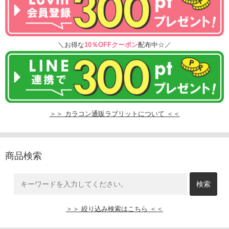
＼お得な
10％OFFクーポン
配布中☆／
＞＞ カラコン通販ラブリットについて ＜＜
商品検索
＞＞ 絞り込み検索はこちら ＜＜