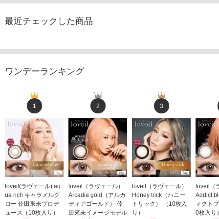
最近チェックした商品
ワンデーランキング
1
2
3
loveil(ラヴェール) aq
loveil（ラヴェール）
loveil（ラヴェール）
lovei
ua rich キャラメルグ
Arcadia gold（アルカ
Honey trick（ハニー
Addict
ロー 倖田來未プロデ
ディアゴールド） 倖
トリック） （10枚入
ィクトブ
ュース（10枚入り）
田來未イメージモデル
り）
0枚入り