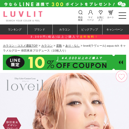
t
商品
マイ
お気に
カート
o
検索
ページ
入り
g
g
ランキング
ブランド
カラコン
ピックアップ
キャンペーン
l
e
3,300円(税込)以上ご購入で
送料無料！
n
a
カラコン・コスメ通販TOP
>
カラコン
>
度数
>
あり・なし
> loveil(ラヴェール) aqua rich キャ
v
ラメルグロー 倖田來未プロデュース（10枚入り）
i
g
a
t
i
o
n