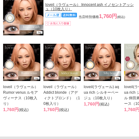
loveil（ラヴェール） Innocent ash イノセントアッシ
ュ（10枚入り）
1,760円
当店特別価格
(税込)
loveil（ラヴェール）
loveil（ラヴェール）
loveil(ラヴェール) aq
loveil
Rumor venus ルモア
Addict blonde（アデ
ua rich シルキーベー
ua ric
ヴィーナス（10枚入
ィクトブロンド） （1
ジュ（10枚入り）
ル 倖田
り）
0枚入り）
1,760円
ース（1
(税込)
1,760円
1,760円
1,760
(税込)
(税込)