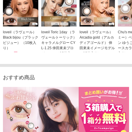
loveil（ラヴェール）
loveil Toric 1day （ラ
loveil（ラヴェール）
Chu's
Black bijou（ブラック
ヴェールトーリック）
Arcadia gold（アルカ
ミー）ベ
ビジュー） （10枚入
キャラメルグロー CY
ディアゴールド） 倖
ン ゆう
り）
L-1.25 倖田來未プロ
田來未イメージモデル
ースカラ
1,760円
デュース （10枚入
（10枚入り）
入り）
(税込)
り）
1,760円
1,705
(税込)
1,760円
(税込)
おすすめ商品