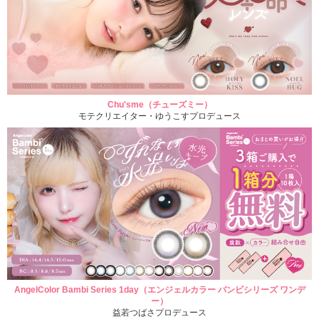
Chu'sme（チューズミー）
モテクリエイター・ゆうこすプロデュース
AngelColor Bambi Series 1day（エンジェルカラー バンビシリーズ ワンデ
ー）
益若つばさプロデュース