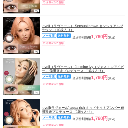
loveil（ラヴェール） Sensual brown センシュアルブ
ラウン （10枚入り）
1,760円
当店特別価格
(税込)
loveil（ラヴェール） Jasmine ivy（ジャスミンアイビ
ー） 倖田來未プロデュース（10枚入り）
1,760円
当店特別価格
(税込)
loveil(ラヴェール) aqua rich ミッドナイトアンバー 倖
田來未プロデュース（10枚入り）
1,760円
当店特別価格
(税込)