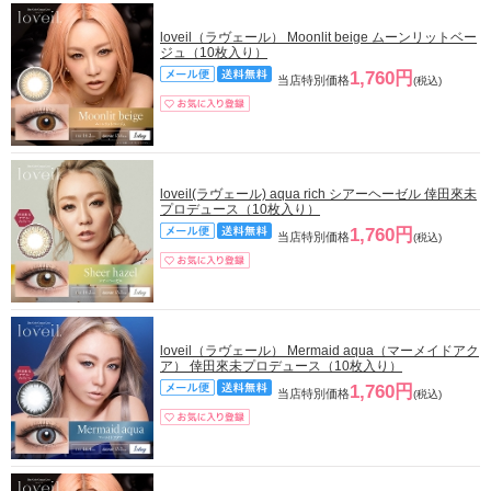
loveil（ラヴェール） Moonlit beige ムーンリットベー
ジュ（10枚入り）
1,760円
当店特別価格
(税込)
loveil(ラヴェール) aqua rich シアーヘーゼル 倖田來未
プロデュース（10枚入り）
1,760円
当店特別価格
(税込)
loveil（ラヴェール） Mermaid aqua（マーメイドアク
ア） 倖田來未プロデュース（10枚入り）
1,760円
当店特別価格
(税込)