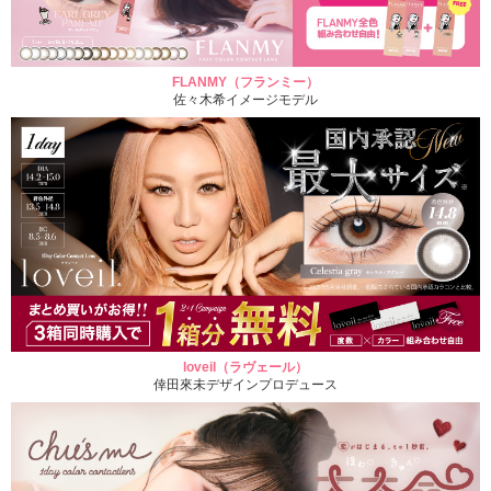
FLANMY（フランミー）
佐々木希イメージモデル
loveil（ラヴェール）
倖田來未デザインプロデュース