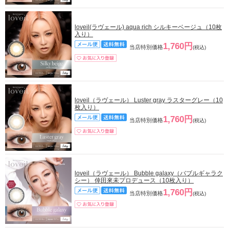
loveil(ラヴェール) aqua rich シルキーベージュ（10枚
入り）
1,760円
当店特別価格
(税込)
loveil（ラヴェール） Luster gray ラスターグレー（10
枚入り）
1,760円
当店特別価格
(税込)
loveil（ラヴェール） Bubble galaxy（バブルギャラク
シー） 倖田來未プロデュース（10枚入り）
1,760円
当店特別価格
(税込)