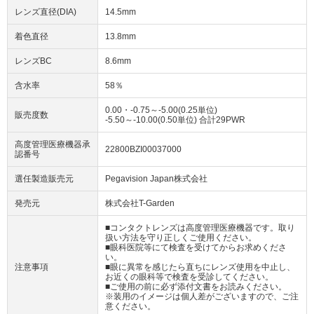
レンズ直径(DIA)
14.5mm
着色直径
13.8mm
レンズBC
8.6mm
含水率
58％
0.00・-0.75～-5.00(0.25単位)
販売度数
-5.50～-10.00(0.50単位) 合計29PWR
高度管理医療機器承
22800BZI00037000
認番号
選任製造販売元
Pegavision Japan株式会社
発売元
株式会社T-Garden
■コンタクトレンズは高度管理医療機器です。取り
扱い方法を守り正しくご使用ください。
■眼科医院等にて検査を受けてからお求めくださ
い。
注意事項
■眼に異常を感じたら直ちにレンズ使用を中止し、
お近くの眼科等で検査を受診してください。
■ご使用の前に必ず添付文書をお読みください。
※装用のイメージは個人差がございますので、ご注
意ください。