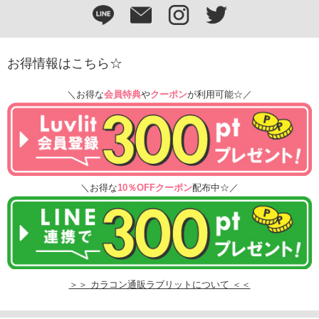
お得情報はこちら☆
＼お得な
会員特典
や
クーポン
が利用可能☆／
＼お得な
10％OFFクーポン
配布中☆／
＞＞ カラコン通販ラブリットについて ＜＜