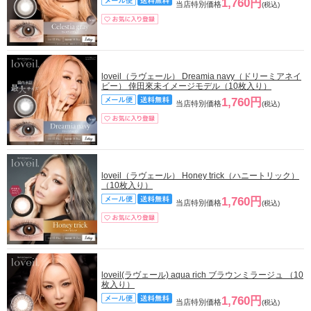
1,760円
当店特別価格
(税込)
loveil（ラヴェール） Dreamia navy（ドリーミアネイ
ビー） 倖田來未イメージモデル（10枚入り）
1,760円
当店特別価格
(税込)
loveil（ラヴェール） Honey trick（ハニートリック）
（10枚入り）
1,760円
当店特別価格
(税込)
loveil(ラヴェール) aqua rich ブラウンミラージュ （10
枚入り）
1,760円
当店特別価格
(税込)