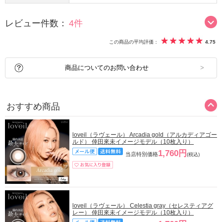
レビュー件数：
4件
この商品の平均評価：
4.75
商品についてのお問い合わせ
おすすめ商品
loveil（ラヴェール） Arcadia gold（アルカディアゴー
ルド） 倖田來未イメージモデル（10枚入り）
1,760円
当店特別価格
(税込)
loveil（ラヴェール） Celestia gray（セレスティアグ
レー） 倖田來未イメージモデル（10枚入り）