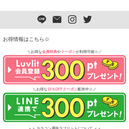
お得情報はこちら☆
＼お得な
会員特典
や
クーポン
が利用可能☆／
＼お得な
10％OFFクーポン
配布中☆／
＞＞ カラコン通販ラブリットについて ＜＜