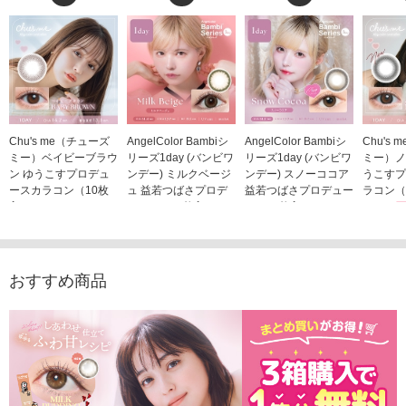
Chu's me（チューズ
AngelColor Bambiシ
AngelColor Bambiシ
Chu's
ミー）ベイビーブラウ
リーズ1day (バンビワ
リーズ1day (バンビワ
ミー）ノ
ン ゆうこすプロデュ
ンデー) ミルクベージ
ンデー) スノーココア
うこすプ
ースカラコン（10枚
ュ 益若つばさプロデ
益若つばさプロデュー
ラコン（
入り）
ュース（10枚入り）
ス（10枚入り）
1,705
1,705円
1,848円
1,848円
(税込)
(税込)
(税込)
おすすめ商品