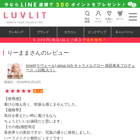
t
商品
マイ
お気に
カート
o
検索
ページ
入り
g
g
ランキング
ブランド
カラコン
ピックアップ
キャンペーン
l
e
3,300円(税込)以上ご購入で
送料無料！
n
a
りーままさんのレビュー
v
i
g
loveil(ラヴェール) aqua rich キャラメルグロー 倖田來未プロデュ
a
ース（10枚入り）
t
i
o
投稿日：2020年01月19日
n
購入者
【使用感】
着け心地も良く、乾燥も感じませんでした。
【価格帯】
気分を変えたい時に着けるなら
ちょうどいいお値段だと思います。
【その他(感想等)】
茶色寄りの黒目ですが、写真の通りに発色しました。
ハーフメイクと相性ピッタリです！