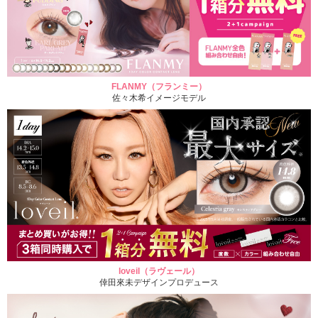
FLANMY（フランミー）
佐々木希イメージモデル
loveil（ラヴェール）
倖田來未デザインプロデュース